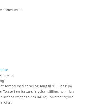
e anmeldelser
delse
le Teater
:
ang
'
det sovetid med spræl og sang til ’Tju Bang’ på
le Teater i en forvandlingsforestilling, hvor den
itte scenes vægge foldes ud, og universer trylles
a loftet.