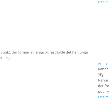
Læs m
epunkt, der formår at fange og fastholde det helt unge
tilling
Anmel
Rander
'
Æg
'
Nanni 
der fo
publik
Læs m