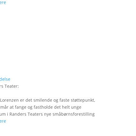
ere
delse
s Teater
:
Lorenzen er det smilende og faste støttepunkt,
rmår at fange og fastholde det helt unge
um i Randers Teaters nye småbørnsforestilling
ere