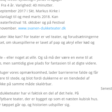
ra 4 år. Varighed: 40 minutter.
 september 2017 i Skt. Markus Kirke i
planlagt til og med marts 2018. Kan
aterfestival 18. oktober og på Festival
. november.
www.svanen-dukketeater.dk
er ikke kan? For teater er vel teater, og forudsætningerne
t, om skuespillerne er lavet af pap og akryl eller kød og
e – eller noget at
ville
. Og så må der være en evne til at
, men samtidig give plads for fantasien til at digte videre.
psluger vores opmærksomhed, lader barriererne falde og får
ære til stede, og blot fordi dukkerne er en tiendedel af
i ikke på samme måde skalérbar.
Senest
 dukketeater har vi faktisk en del af det hele. På
lytbare teater, der er bygget op som et næsten kubisk hus.
 tæppet går op, og historien udspiller sig.