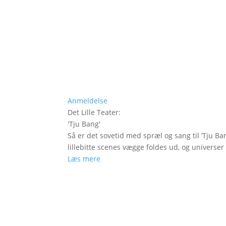
Anmeldelse
Det Lille Teater
:
'
Tju Bang
'
Så er det sovetid med spræl og sang til ’Tju Ban
lillebitte scenes vægge foldes ud, og universer t
Læs mere