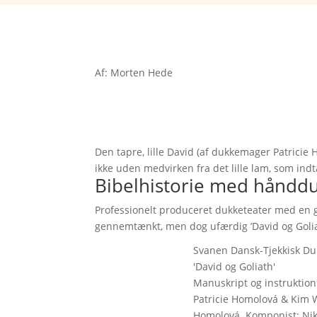
Af: Morten Hede
Den tapre, lille David (af dukkemager Patricie
ikke uden medvirken fra det lille lam, som in
Bibelhistorie med hånd
Professionelt produceret dukketeater med en g
gennemtænkt, men dog ufærdig ’David og Golia
Svanen Dansk-Tjekkisk Du
'David og Goliath'
Manuskript og instruktion
Patricie Homolová & Kim We
Homolová. Komponist: Niko