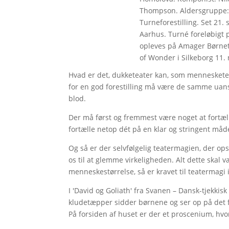
Thompson. Aldersgruppe: F
Turneforestilling. Set 21.
Aarhus. Turné foreløbigt 
opleves på Amager Børnete
of Wonder i Silkeborg 11
Hvad er det, dukketeater kan, som mennesketeat
for en god forestilling må være de samme uanse
blod.
Der må først og fremmest være noget at fortæll
fortælle netop dét på en klar og stringent måde
Og så er der selvfølgelig teatermagien, der o
os til at glemme virkeligheden. Alt dette skal v
menneskestørrelse, så er kravet til teatermag
I 'David og Goliath' fra Svanen – Dansk-tjekkisk
kludetæpper sidder børnene og ser op på det f
På forsiden af huset er der et proscenium, hvor