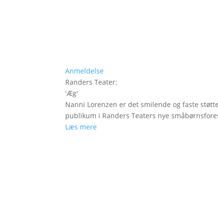
Anmeldelse
Randers Teater
:
'
Æg
'
Nanni Lorenzen er det smilende og faste støtt
publikum i Randers Teaters nye småbørnsfores
Læs mere