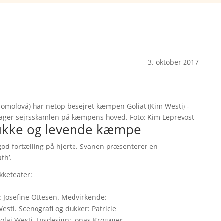
3. oktober 2017
 Homolová) har netop besejret kæmpen Goliat (Kim Westi) -
dtager sejrsskamlen på kæmpens hoved. Foto: Kim Leprevost
dukke og levende kæmpe
od fortælling på hjerte. Svanen præsenterer en
th’.
kketeater:
: Josefine Ottesen. Medvirkende:
sti. Scenografi og dukker: Patricie
laj Westi. Lysdesign: Jonas Krogager