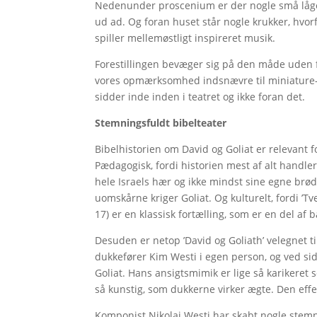
Nedenunder proscenium er der nogle små låge
ud ad. Og foran huset står nogle krukker, hvo
spiller mellemøstligt inspireret musik.
Forestillingen bevæger sig på den måde uden f
vores opmærksomhed indsnævre til miniature-s
sidder inde inden i teatret og ikke foran det.
Stemningsfuldt bibelteater
Bibelhistorien om David og Goliat er relevant 
Pædagogisk, fordi historien mest af alt handler
hele Israels hær og ikke mindst sine egne brød
uomskårne kriger Goliat. Og kulturelt, fordi ’
17) er en klassisk fortælling, som er en del af 
Desuden er netop ’David og Goliath’ velegnet ti
dukkefører Kim Westi i egen person, og ved si
Goliat. Hans ansigtsmimik er lige så karikeret 
så kunstig, som dukkerne virker ægte. Den eff
Komponist Nikolaj Westi har skabt nogle stemni