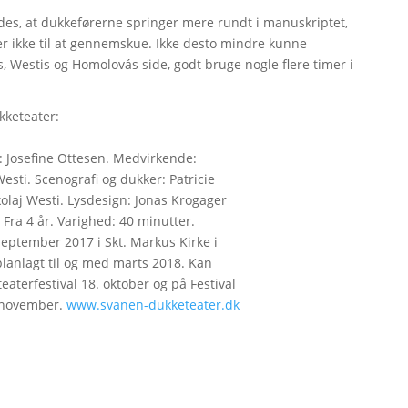
des, at dukkeførerne springer mere rundt i manuskriptet,
er ikke til at gennemskue. Ikke desto mindre kunne
, Westis og Homolovás side, godt bruge nogle flere timer i
kketeater:
: Josefine Ottesen. Medvirkende:
sti. Scenografi og dukker: Patricie
laj Westi. Lysdesign: Jonas Krogager
ra 4 år. Varighed: 40 minutter.
 september 2017 i Skt. Markus Kirke i
planlagt til og med marts 2018. Kan
aterfestival 18. oktober og på Festival
. november.
www.svanen-dukketeater.dk