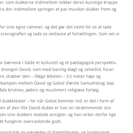
r, som dukkerne indimellem stikker deres kunstige kroppe
rfra der indimellem springer et par musiker-dukker frem og
or sine egne rammer, og det gør det nemt for os at lade
cenografien og lade os omfavne af fortællingen. Som om vi
for børnene i både et kulturelt og et pædagogisk perspektiv.
 drengen David, som med barnlig kløgt og selvtillid, foran
re, dræber den – ifølge Bibelen – 3,5 meter høje og
Tvekampen mellem David og Goliat’ (Første Samuelsbog, kap.
både kristnes, jøders og muslimers religiøse forlæg.
l dukketeater – for når Goliat kommer ind, er det i form af
den af den lille David-dukke er han en skræmmende stor
som sine dukkers malede ansigter, og han virker derfor lige
ekt fungerer overraskende godt.
ngsfulde musikværker til forestillingen, og lysdesignet