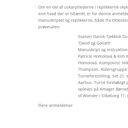
Om en del af uskarphederne i replikkerne skyl
end hvad der er tiltænkt, er for denne anmeld
manuskriptet og replikkerne, både fra Ottesens
prøvesalen.
Svanen Dansk-Tjekkisk Du
'David og Goliath'
Manuskript og instruktion
Patricie Homolová & Kim We
Homolová. Komponist: Niko
Thompson. Aldersgruppe: F
Turneforestilling. Set 21.
Aarhus. Turné foreløbigt 
opleves på Amager Børnete
of Wonder i Silkeborg 11
Flere anmeldelser