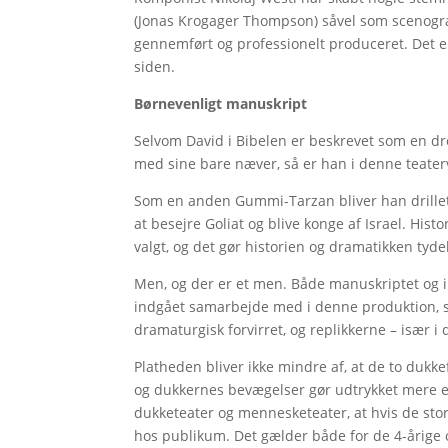
(Jonas Krogager Thompson) såvel som scenograf
gennemført og professionelt produceret. Det er
siden.
Børnevenligt manuskript
Selvom David i Bibelen er beskrevet som en dr
med sine bare næver, så er han i denne teater
Som en anden Gummi-Tarzan bliver han drillet
at besejre Goliat og blive konge af Israel. Histo
valgt, og det gør historien og dramatikken tyde
Men, og der er et men. Både manuskriptet og i
indgået samarbejde med i denne produktion, sa
dramaturgisk forvirret, og replikkerne – især i d
Platheden bliver ikke mindre af, at de to duk
og dukkernes bevægelser gør udtrykket mere ek
dukketeater og mennesketeater, at hvis de sto
hos publikum. Det gælder både for de 4-årige 