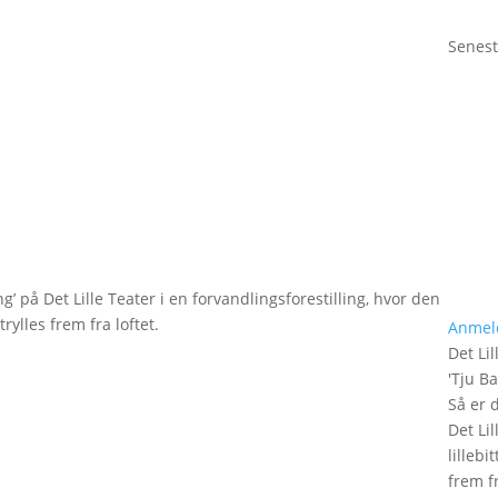
Senest
g’ på Det Lille Teater i en forvandlingsforestilling, hvor den
rylles frem fra loftet.
Anmel
Det Lil
'
Tju B
Så er 
Det Lil
lilleb
frem fr