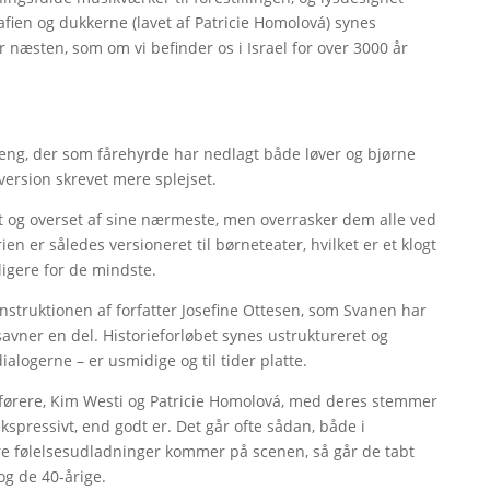
ien og dukkerne (lavet af Patricie Homolová) synes
 næsten, som om vi befinder os i Israel for over 3000 år
eng, der som fårehyrde har nedlagt både løver og bjørne
version skrevet mere splejset.
 og overset af sine nærmeste, men overrasker dem alle ved
rien er således versioneret til børneteater, hvilket er et klogt
ligere for de mindste.
nstruktionen af forfatter Josefine Ottesen, som Svanen har
vner en del. Historieforløbet synes ustruktureret og
ialogerne – er usmidige og til tider platte.
keførere, Kim Westi og Patricie Homolová, med deres stemmer
spressivt, end godt er. Det går ofte sådan, både i
re følelsesudladninger kommer på scenen, så går de tabt
og de 40-årige.