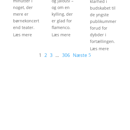
minutter i
og jalousi –
klarhed i
noget, der
og om en
budskabet til
mere er
kylling, der
de yngste
børnekoncert
er glad for
publikummer
end teater.
flamenco.
forud for
Læs mere
Læs mere
dybder i
fortællingen.
Læs mere
1
2
3
…
306
Næste