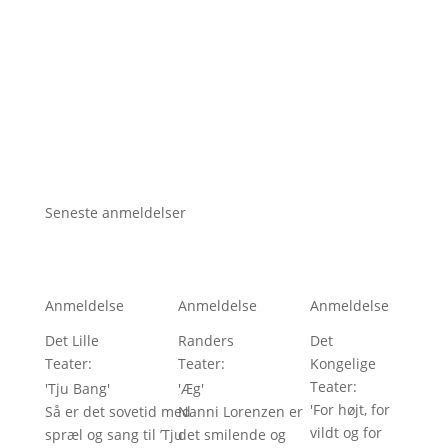
Seneste anmeldelser
Anmeldelse
Anmeldelse
Anmeldelse
Det Lille
Randers
Det
Teater
: 
Teater
: 
Kongelige
Teater
: 
'
Tju Bang
'
'
Æg
'
'
For højt, for
Så er det sovetid med
Nanni Lorenzen er
vildt og for
spræl og sang til ’Tju
det smilende og