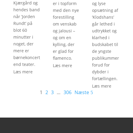
Kjærgård og
er i topform
og lyse
hendes band
med den nye
opsætning af
når ’Jorden
forestilling
’Klodshans’
Rundt’ på
om venskab
går lethed i
blot 60
og jalousi –
udtrykket og
minutter i
og om en
klarhed i
noget, der
kylling, der
budskabet til
mere er
er glad for
de yngste
børnekoncert
flamenco.
publikummer
end teater.
forud for
Læs mere
Læs mere
dybder i
fortællingen.
Læs mere
1
2
3
…
306
Næste