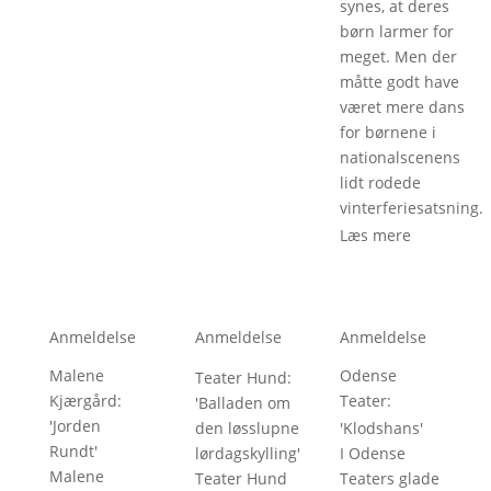
synes, at deres
børn larmer for
meget. Men der
måtte godt have
været mere dans
for børnene i
nationalscenens
lidt rodede
vinterferiesatsning.
Læs mere
Anmeldelse
Anmeldelse
Anmeldelse
Malene
Odense
Teater Hund
:
Kjærgård
:
Teater
:
'
Balladen om
'
Jorden
den løsslupne
'
Klodshans
'
Rundt
'
lørdagskylling
'
I Odense
Malene
Teater Hund
Teaters glade