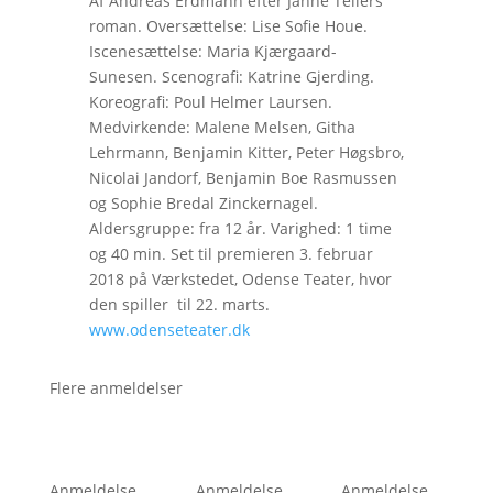
Af Andreas Erdmann efter Janne Tellers
roman. Oversættelse: Lise Sofie Houe.
Iscenesættelse: Maria Kjærgaard-
Sunesen. Scenografi: Katrine Gjerding.
Koreografi: Poul Helmer Laursen.
Medvirkende: Malene Melsen, Githa
Lehrmann, Benjamin Kitter, Peter Høgsbro,
Nicolai Jandorf, Benjamin Boe Rasmussen
og Sophie Bredal Zinckernagel.
Aldersgruppe: fra 12 år. Varighed: 1 time
og 40 min. Set til premieren 3. februar
2018 på Værkstedet, Odense Teater, hvor
den spiller til 22. marts.
www.odenseteater.dk
Flere anmeldelser
Anmeldelse
Anmeldelse
Anmeldelse