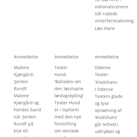
nationalscenens
lidt rodede
vinterferiesatsning.
Læs mere
Anmeldelse
Anmeldelse
Anmeldelse
Malene
Teater
Odense
Kjærgård
: 
Hund
: 
Teater
: 
'
Jorden
'
Balladen om
'
Klodshans
'
Rundt
'
den løsslupne
I Odense
Malene
lørdagskylling
'
Teaters glade
Kjærgård og
Teater Hund
og lyse
hendes band
er i topform
opsætning af
når ’Jorden
med den nye
’Klodshans’
Rundt’ på
forestilling
går lethed i
blot 60
om venskab
udtrykket og