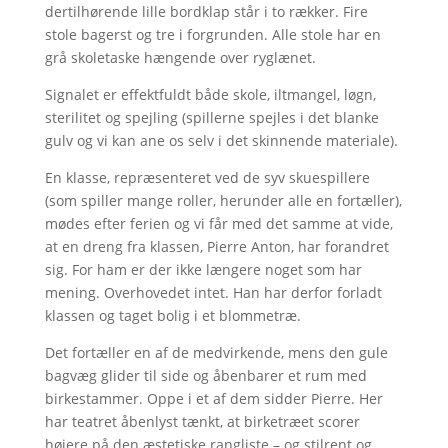
dertilhørende lille bordklap står i to rækker. Fire
stole bagerst og tre i forgrunden. Alle stole har en
grå skoletaske hængende over ryglænet.
Signalet er effektfuldt både skole, iltmangel, løgn,
sterilitet og spejling (spillerne spejles i det blanke
gulv og vi kan ane os selv i det skinnende materiale).
En klasse, repræsenteret ved de syv skuespillere
(som spiller mange roller, herunder alle en fortæller),
mødes efter ferien og vi får med det samme at vide,
at en dreng fra klassen, Pierre Anton, har forandret
sig. For ham er der ikke længere noget som har
mening. Overhovedet intet. Han har derfor forladt
klassen og taget bolig i et blommetræ.
Det fortæller en af de medvirkende, mens den gule
bagvæg glider til side og åbenbarer et rum med
birkestammer. Oppe i et af dem sidder Pierre. Her
har teatret åbenlyst tænkt, at birketræet scorer
højere på den æstetiske rangliste – og stilrent og