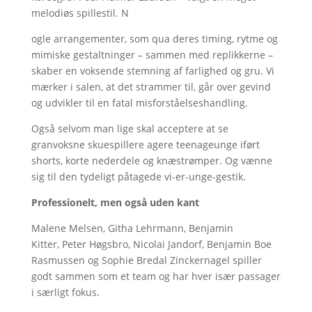
melodiøs spillestil. N
ogle arrangementer, som qua deres timing, rytme og
mimiske gestaltninger – sammen med replikkerne –
skaber en voksende stemning af farlighed og gru. Vi
mærker i salen, at det strammer til, går over gevind
og udvikler til en fatal misforståelseshandling.
Også selvom man lige skal acceptere at se
granvoksne skuespillere agere teenageunge iført
shorts, korte nederdele og knæstrømper. Og vænne
sig til den tydeligt påtagede vi-er-unge-gestik.
Professionelt, men også uden kant
Malene Melsen, Githa Lehrmann, Benjamin
Kitter, Peter Høgsbro, Nicolai Jandorf, Benjamin Boe
Rasmussen og Sophie Bredal Zinckernagel spiller
godt sammen som et team og har hver især passager
i særligt fokus.