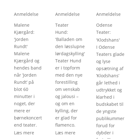
Anmeldelse
Anmeldelse
Anmeldelse
Malene
Teater
Odense
Kjærgård
: 
Hund
: 
Teater
: 
'
Jorden
'
Balladen om
'
Klodshans
'
Rundt
'
den løsslupne
I Odense
Malene
lørdagskylling
'
Teaters glade
Kjærgård og
Teater Hund
og lyse
hendes band
er i topform
opsætning af
når ’Jorden
med den nye
’Klodshans’
Rundt’ på
forestilling
går lethed i
blot 60
om venskab
udtrykket og
minutter i
og jalousi –
klarhed i
noget, der
og om en
budskabet til
mere er
kylling, der
de yngste
børnekoncert
er glad for
publikummer
end teater.
flamenco.
forud for
Læs mere
Læs mere
dybder i