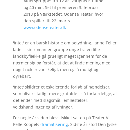
Aldersgruppe: fra 12 år. Varighed: 1 time
og 40 min. Set til premieren 3. februar
2018 på Værkstedet, Odense Teater, hvor
den spiller til 22. marts.
www.odenseteater.dk
'Intet' er en barsk historie om betydning. Janne Teller
lader i sin roman en gruppe unge fra en lille
landsbyflække gå grueligt meget igennem før de
nærmer sig og forstår, at det at finde mening med
noget nok er vanskeligt, men også muligt og
dyrebart.
'Intet' skildrer et eskalerende forløb af hændelser,
som bliver stadigt mere grufulde – så forfærdelige, at
det ender med slagsmål, lemlæstelser,
voldshandlinger og aflivninger.
For nogle år siden blev stykket sat op på Teater V i
Pelle Koppels
dramatisering
. Sidste år stod Den Jyske