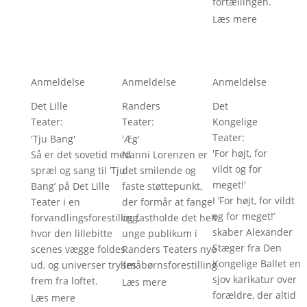
fortællingen.
Læs mere
Anmeldelse
Anmeldelse
Anmeldelse
Det Lille
Randers
Det
Teater
:
Teater
:
Kongelige
Teater
:
'
Tju Bang
'
'
Æg
'
'
For højt, for
Så er det sovetid med
Nanni Lorenzen er
vildt og for
spræl og sang til ’Tju
det smilende og
meget!
'
Bang’ på Det Lille
faste støttepunkt,
I ’For højt, for vildt
Teater i en
der formår at fange
og for meget!’
forvandlingsforestilling,
og fastholde det helt
skaber Alexander
hvor den lillebitte
unge publikum i
Stæger fra Den
scenes vægge foldes
Randers Teaters nye
Kongelige Ballet en
ud, og universer trylles
småbørnsforestilling
sjov karikatur over
frem fra loftet.
Læs mere
forældre, der altid
Læs mere