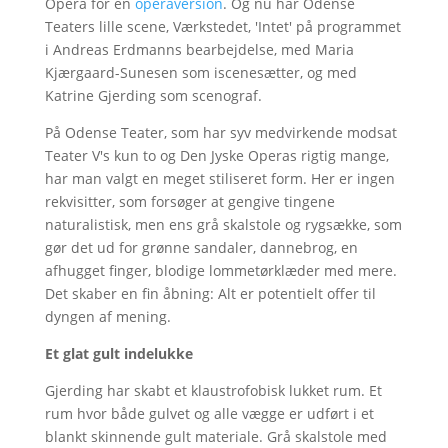
Opera for en
operaversion
. Og nu har Odense
Teaters lille scene, Værkstedet, 'Intet' på programmet
i Andreas Erdmanns bearbejdelse, med Maria
Kjærgaard-Sunesen som iscenesætter, og med
Katrine Gjerding som scenograf.
På Odense Teater, som har syv medvirkende modsat
Teater V's kun to og Den Jyske Operas rigtig mange,
har man valgt en meget stiliseret form. Her er ingen
rekvisitter, som forsøger at gengive tingene
naturalistisk, men ens grå skalstole og rygsække, som
gør det ud for grønne sandaler, dannebrog, en
afhugget finger, blodige lommetørklæder med mere.
Det skaber en fin åbning: Alt er potentielt offer til
dyngen af mening.
Et glat gult indelukke
Gjerding har skabt et klaustrofobisk lukket rum. Et
rum hvor både gulvet og alle vægge er udført i et
blankt skinnende gult materiale. Grå skalstole med