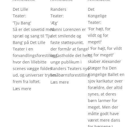
Det Lille
Randers
Det
Teater
: 
Teater
: 
Kongelige
Teater
: 
'
Tju Bang
'
'
Æg
'
'
For højt, for
Så er det sovetid med
Nanni Lorenzen er
vildt og for
spræl og sang til ’Tju
det smilende og
meget!
'
Bang’ på Det Lille
faste støttepunkt,
I ’For højt, for vildt
Teater i en
der formår at fange
og for meget!’
forvandlingsforestilling,
og fastholde det helt
skaber Alexander
hvor den lillebitte
unge publikum i
Stæger fra Den
scenes vægge foldes
Randers Teaters nye
Kongelige Ballet en
ud, og universer trylles
småbørnsforestilling
sjov karikatur over
frem fra loftet.
Læs mere
forældre, der altid
Læs mere
synes, at deres
børn larmer for
meget. Men der
måtte godt have
været mere dans
for børnene i