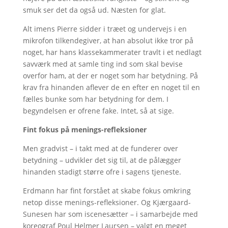
smuk ser det da også ud. Næsten for glat.
Alt imens Pierre sidder i træet og undervejs i en
mikrofon tilkendegiver, at han absolut ikke tror på
noget, har hans klassekammerater travlt i et nedlagt
savværk med at samle ting ind som skal bevise
overfor ham, at der er noget som har betydning. På
krav fra hinanden aflever de en efter en noget til en
fælles bunke som har betydning for dem. I
begyndelsen er ofrene fake. Intet, så at sige.
Fint fokus på menings-refleksioner
Men gradvist – i takt med at de funderer over
betydning – udvikler det sig til, at de pålægger
hinanden stadigt større ofre i sagens tjeneste.
Erdmann har fint forstået at skabe fokus omkring
netop disse menings-refleksioner. Og Kjærgaard-
Sunesen har som iscenesætter – i samarbejde med
koreograf Poul Helmer Laursen – valgt en meget