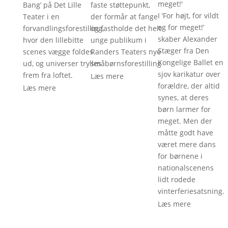
meget!
'
Bang’ på Det Lille
faste støttepunkt,
I ’For højt, for vildt
Teater i en
der formår at fange
og for meget!’
forvandlingsforestilling,
og fastholde det helt
skaber Alexander
hvor den lillebitte
unge publikum i
Stæger fra Den
scenes vægge foldes
Randers Teaters nye
Kongelige Ballet en
ud, og universer trylles
småbørnsforestilling
sjov karikatur over
frem fra loftet.
Læs mere
forældre, der altid
Læs mere
synes, at deres
børn larmer for
meget. Men der
måtte godt have
været mere dans
for børnene i
nationalscenens
lidt rodede
vinterferiesatsning.
Læs mere