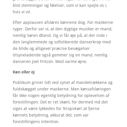
blot stemninger og følelser, som vi kan spejle os i,
hvis vi vil.
Efter applausen afsløres kønnene dog. For maskerne
ryger. Derfor ser vi, at den dygtige musiker er mand,
nemlig Søren Øland. Og vi får øje på, at der inde i
den langlemmede og sofistikerede danserkrop med
de blide og alligevel præcise bevægelser
tilsyneladende også gemmer sig en mand, nemlig
danseren Joel Fritzon. Med varme øjne.
Køn eller ej
Publikum griner lidt ved synet af mandetrækkene og
fuldskægget under maskerne. Men kønsafsløringen
får ikke nogen egentlig betydning for oplevelsen af
forestillingen. Det er ret skønt, for dermed må det
siges at være lykkedes for ’KropsKøn’ at fjerne
kønnets betydning, akkurat det, som var
forestillingens intention.