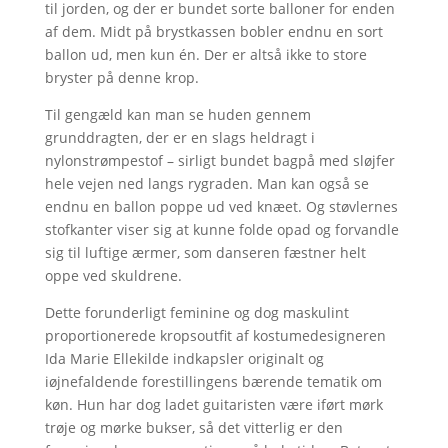
til jorden, og der er bundet sorte balloner for enden
af dem. Midt på brystkassen bobler endnu en sort
ballon ud, men kun én. Der er altså ikke to store
bryster på denne krop.
Til gengæld kan man se huden gennem
grunddragten, der er en slags heldragt i
nylonstrømpestof – sirligt bundet bagpå med sløjfer
hele vejen ned langs rygraden. Man kan også se
endnu en ballon poppe ud ved knæet. Og støvlernes
stofkanter viser sig at kunne folde opad og forvandle
sig til luftige ærmer, som danseren fæstner helt
oppe ved skuldrene.
Dette forunderligt feminine og dog maskulint
proportionerede kropsoutfit af kostumedesigneren
Ida Marie Ellekilde indkapsler originalt og
iøjnefaldende forestillingens bærende tematik om
køn. Hun har dog ladet guitaristen være iført mørk
trøje og mørke bukser, så det vitterlig er den