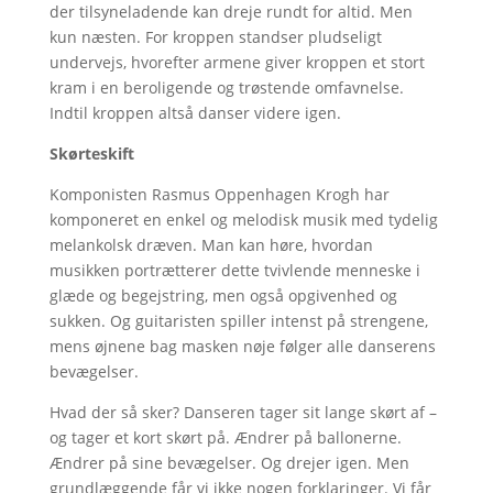
der tilsyneladende kan dreje rundt for altid. Men
kun næsten. For kroppen standser pludseligt
undervejs, hvorefter armene giver kroppen et stort
kram i en beroligende og trøstende omfavnelse.
Indtil kroppen altså danser videre igen.
Skørteskift
Komponisten Rasmus Oppenhagen Krogh har
komponeret en enkel og melodisk musik med tydelig
melankolsk dræven. Man kan høre, hvordan
musikken portrætterer dette tvivlende menneske i
glæde og begejstring, men også opgivenhed og
sukken. Og guitaristen spiller intenst på strengene,
mens øjnene bag masken nøje følger alle danserens
bevægelser.
Hvad der så sker? Danseren tager sit lange skørt af –
og tager et kort skørt på. Ændrer på ballonerne.
Ændrer på sine bevægelser. Og drejer igen. Men
grundlæggende får vi ikke nogen forklaringer. Vi får