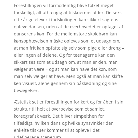
Forestillingen vil formodentlig blive tolket meget
forskelligt, alt afhængig af tilskuerens alder. De seks-
otte årige elever i indskolingen kan sikkert sagtens
opleve dansen, uden at de overhovedet er optaget af
danserens køn. For de mellemstore skolebørn kan
kønsophævelsen måske opleves som et udsagn om,
at man frit kan opfatte sig selv som pige eller dreng –
eller ingen af delene. Og for teenagerne kan den
sikkert ses som et udsagn om, at man er den, man
vælger at være – og at man kan have det køn, som
man selv vælger at have. Men også at man kan skifte
køn visuelt, alene gennem sin påklædning og sine
bevægelser.
Æstetisk set er forestillingen for kort og for åben i sin
struktur til helt at overbevise som et samlet,
koreografisk værk. Det bliver simpelthen for
tilfældigt, hvilken dans og hvilke synsvinkler den
enkelte tilskuer kommer til at opleve i det
udefinerede scenerum.