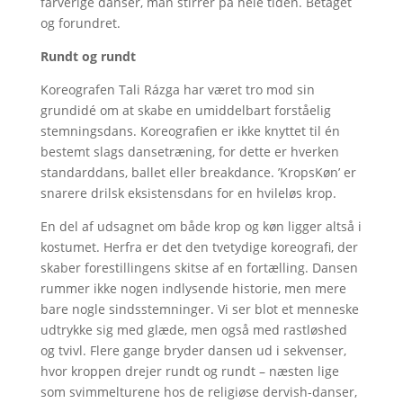
farverige danser, man stirrer på hele tiden. Betaget
og forundret.
Rundt og rundt
Koreografen Tali Rázga har været tro mod sin
grundidé om at skabe en umiddelbart forståelig
stemningsdans. Koreografien er ikke knyttet til én
bestemt slags dansetræning, for dette er hverken
standarddans, ballet eller breakdance. ’KropsKøn’ er
snarere drilsk eksistensdans for en hvileløs krop.
En del af udsagnet om både krop og køn ligger altså i
kostumet. Herfra er det den tvetydige koreografi, der
skaber forestillingens skitse af en fortælling. Dansen
rummer ikke nogen indlysende historie, men mere
bare nogle sindsstemninger. Vi ser blot et menneske
udtrykke sig med glæde, men også med rastløshed
og tvivl. Flere gange bryder dansen ud i sekvenser,
hvor kroppen drejer rundt og rundt – næsten lige
som svimmelturene hos de religiøse dervish-danser,