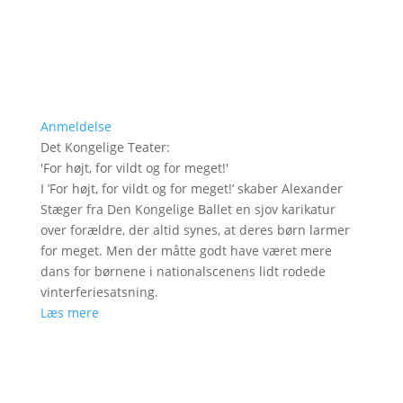
Anmeldelse
Det Kongelige Teater
:
'
For højt, for vildt og for meget!
'
I ’For højt, for vildt og for meget!’ skaber Alexander
Stæger fra Den Kongelige Ballet en sjov karikatur
over forældre, der altid synes, at deres børn larmer
for meget. Men der måtte godt have været mere
dans for børnene i nationalscenens lidt rodede
vinterferiesatsning.
Læs mere