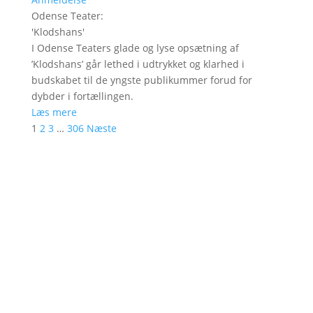
Odense Teater
:
'
Klodshans
'
I Odense Teaters glade og lyse opsætning af
’Klodshans’ går lethed i udtrykket og klarhed i
budskabet til de yngste publikummer forud for
dybder i fortællingen.
Læs mere
1
2
3
…
306
Næste