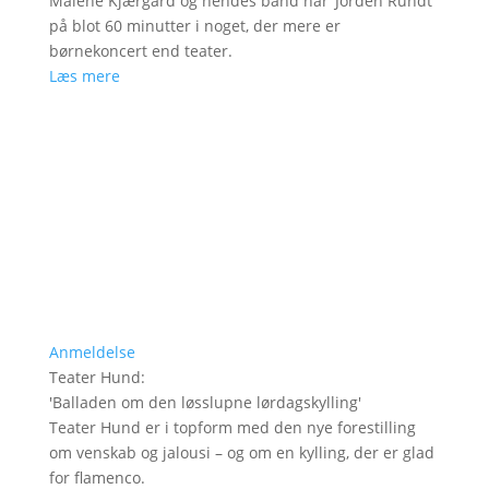
Malene Kjærgård og hendes band når ’Jorden Rundt’
på blot 60 minutter i noget, der mere er
børnekoncert end teater.
Læs mere
Anmeldelse
Teater Hund
:
'
Balladen om den løsslupne lørdagskylling
'
Teater Hund er i topform med den nye forestilling
om venskab og jalousi – og om en kylling, der er glad
for flamenco.