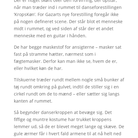
Der er noget skønt over den forvirring, der opstår,
når man træder ind i rummet til danseforestillingen
’KropsKøn’. For Gazarts nye forestilling foregår ikke
på nogen defineret scene. Der står blot et menneske
midt i rummet, og ved siden af står der et andet
menneske med en guitar i hånden.
De har begge maskestof for ansigterne – masker sat
fast på stramme hætter, nærmest som i
fægtemasker. Derfor kan man ikke se, hvem de er,
eller hvilket køn de har.
Tilskuerne træder rundt mellem nogle små bunker af
tøj rundt omkring på gulvet, indtil de stiller sig i en
cirkel rundt om de to mænd – eller sætter sig langs
kanten af rummet.
Så begynder danserkroppen at bevæge sig. Det
fiffige og muntre kostume har trukket kroppens
lemmer ud, så de er blevet meget lange og skæve. De
gule ærmer får i hvert fald armene til at nå helt ned