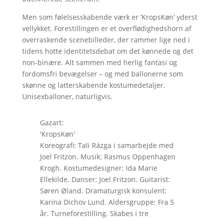
Men som følelsesskabende værk er ’KropsKøn’ yderst
vellykket. Forestillingen er et overflødighedshorn af
overraskende scenebilleder, der rammer lige ned i
tidens hotte identitetsdebat om det kønnede og det
non-binære. Alt sammen med herlig fantasi og
fordomsfri bevægelser – og med ballonerne som
skønne og latterskabende kostumedetaljer.
Unisexballoner, naturligvis.
Gazart:
'KropsKøn'
Koreografi: Tali Rázga i samarbejde med
Joel Fritzon. Musik: Rasmus Oppenhagen
Krogh. Kostumedesigner: Ida Marie
Ellekilde. Danser: Joel Fritzon. Guitarist:
Søren Øland. Dramaturgisk konsulent:
Karina Dichov Lund. Aldersgruppe: Fra 5
år. Turneforestilling. Skabes i tre