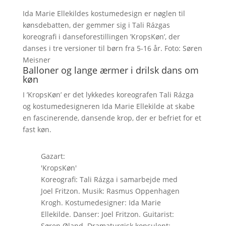
Ida Marie Ellekildes kostumedesign er nøglen til
kønsdebatten, der gemmer sig i Tali Rázgas
koreografi i danseforestillingen ’KropsKøn’, der
danses i tre versioner til børn fra 5-16 år. Foto: Søren
Meisner
Balloner og lange ærmer i drilsk dans om
køn
I ’KropsKøn’ er det lykkedes koreografen Tali Rázga
og kostumedesigneren Ida Marie Ellekilde at skabe
en fascinerende, dansende krop, der er befriet for et
fast køn.
Gazart:
'KropsKøn'
Koreografi: Tali Rázga i samarbejde med
Joel Fritzon. Musik: Rasmus Oppenhagen
Krogh. Kostumedesigner: Ida Marie
Ellekilde. Danser: Joel Fritzon. Guitarist:
Søren Øland. Dramaturgisk konsulent: