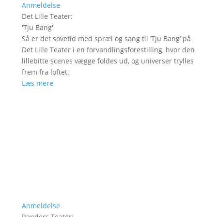
Anmeldelse
Det Lille Teater
:
'
Tju Bang
'
Så er det sovetid med spræl og sang til ’Tju Bang’ på
Det Lille Teater i en forvandlingsforestilling, hvor den
lillebitte scenes vægge foldes ud, og universer trylles
frem fra loftet.
Læs mere
Anmeldelse
Randers Teater
: