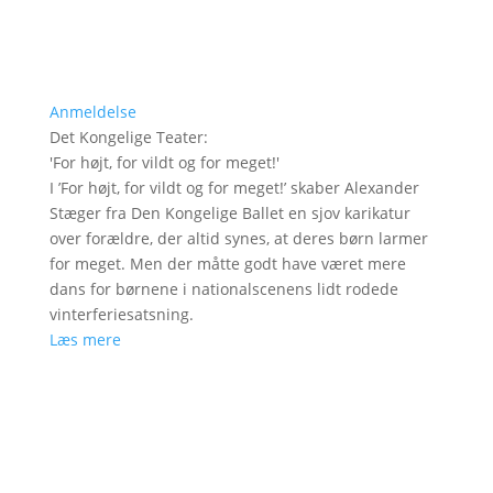
Anmeldelse
Det Kongelige Teater
:
'
For højt, for vildt og for meget!
'
I ’For højt, for vildt og for meget!’ skaber Alexander
Stæger fra Den Kongelige Ballet en sjov karikatur
over forældre, der altid synes, at deres børn larmer
for meget. Men der måtte godt have været mere
dans for børnene i nationalscenens lidt rodede
vinterferiesatsning.
Læs mere