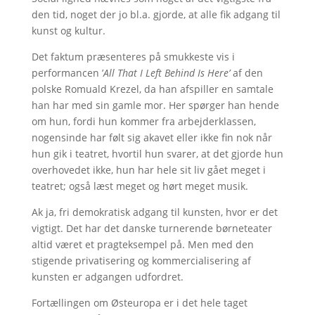
den tid, noget der jo bl.a. gjorde, at alle fik adgang til
kunst og kultur.
Det faktum præsenteres på smukkeste vis i
performancen ’
All That I Left Behind Is Here’
af den
polske Romuald Krezel, da han afspiller en samtale
han har med sin gamle mor. Her spørger han hende
om hun, fordi hun kommer fra arbejderklassen,
nogensinde har følt sig akavet eller ikke fin nok når
hun gik i teatret, hvortil hun svarer, at det gjorde hun
overhovedet ikke, hun har hele sit liv gået meget i
teatret; også læst meget og hørt meget musik.
Ak ja, fri demokratisk adgang til kunsten, hvor er det
vigtigt. Det har det danske turnerende børneteater
altid været et pragteksempel på. Men med den
stigende privatisering og kommercialisering af
kunsten er adgangen udfordret.
Fortællingen om Østeuropa er i det hele taget