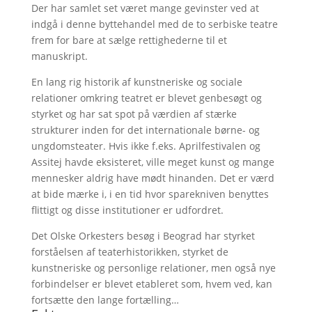
Der har samlet set været mange gevinster ved at
indgå i denne byttehandel med de to serbiske teatre
frem for bare at sælge rettighederne til et
manuskript.
En lang rig historik af kunstneriske og sociale
relationer omkring teatret er blevet genbesøgt og
styrket og har sat spot på værdien af stærke
strukturer inden for det internationale børne- og
ungdomsteater. Hvis ikke f.eks. Aprilfestivalen og
Assitej havde eksisteret, ville meget kunst og mange
mennesker aldrig have mødt hinanden. Det er værd
at bide mærke i, i en tid hvor sparekniven benyttes
flittigt og disse institutioner er udfordret.
Det Olske Orkesters besøg i Beograd har styrket
forståelsen af teaterhistorikken, styrket de
kunstneriske og personlige relationer, men også nye
forbindelser er blevet etableret som, hvem ved, kan
fortsætte den lange fortælling…