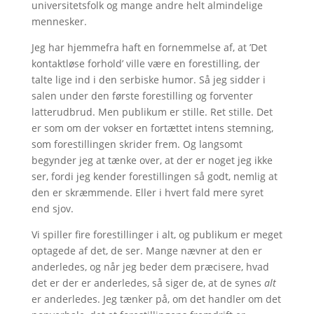
universitetsfolk og mange andre helt almindelige
mennesker.
Jeg har hjemmefra haft en fornemmelse af, at ’Det
kontaktløse forhold’ ville være en forestilling, der
talte lige ind i den serbiske humor. Så jeg sidder i
salen under den første forestilling og forventer
latterudbrud. Men publikum er stille. Ret stille. Det
er som om der vokser en fortættet intens stemning,
som forestillingen skrider frem. Og langsomt
begynder jeg at tænke over, at der er noget jeg ikke
ser, fordi jeg kender forestillingen så godt, nemlig at
den er skræmmende. Eller i hvert fald mere syret
end sjov.
Vi spiller fire forestillinger i alt, og publikum er meget
optagede af det, de ser. Mange nævner at den er
anderledes, og når jeg beder dem præcisere, hvad
det er der er anderledes, så siger de, at de synes
alt
er anderledes. Jeg tænker på, om det handler om det