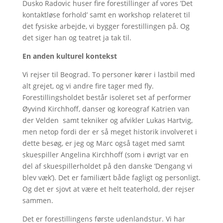
Dusko Radovic huser fire forestillinger af vores ’Det
kontaktløse forhold’ samt en workshop relateret til
det fysiske arbejde, vi bygger forestillingen på. Og
det siger han og teatret ja tak til.
En anden kulturel kontekst
Vi rejser til Beograd. To personer kører i lastbil med
alt grejet, og vi andre fire tager med fly.
Forestillingsholdet består isoleret set af performer
Øyvind Kirchhoff, danser og koreograf Katrien van
der Velden samt tekniker og afvikler Lukas Hartvig,
men netop fordi der er så meget historik involveret i
dette besøg, er jeg og Marc også taget med samt
skuespiller Angelina Kirchhoff (som i øvrigt var en
del af skuespillerholdet på den danske ’Dengang vi
blev væk’). Det er familiært både fagligt og personligt.
Og det er sjovt at være et helt teaterhold, der rejser
sammen.
Det er forestillingens første udenlandstur. Vi har