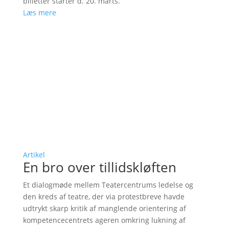
billetter starter d. 20. marts.
Læs mere
Artikel
En bro over tillidskløften
Et dialogmøde mellem Teatercentrums ledelse og
den kreds af teatre, der via protestbreve havde
udtrykt skarp kritik af manglende orientering af
kompetencecentrets ageren omkring lukning af