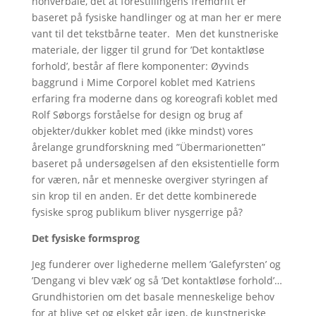
nonverbale, det at forestillingens fremdrift er
baseret på fysiske handlinger og at man her er mere
vant til det tekstbårne teater. Men det kunstneriske
materiale, der ligger til grund for ’Det kontaktløse
forhold’, består af flere komponenter: Øyvinds
baggrund i Mime Corporel koblet med Katriens
erfaring fra moderne dans og koreografi koblet med
Rolf Søborgs forståelse for design og brug af
objekter/dukker koblet med (ikke mindst) vores
årelange grundforskning med ”Übermarionetten”
baseret på undersøgelsen af den eksistentielle form
for væren, når et menneske overgiver styringen af
sin krop til en anden. Er det dette kombinerede
fysiske sprog publikum bliver nysgerrige på?
Det fysiske formsprog
Jeg funderer over lighederne mellem ’Galefyrsten’ og
’Dengang vi blev væk’ og så ’Det kontaktløse forhold’…
Grundhistorien om det basale menneskelige behov
for at blive set og elsket går igen, de kunstneriske