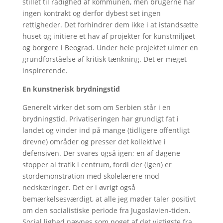
stillet til rådighed af kommunen, men brugerne har
ingen kontrakt og derfor dybest set ingen
rettigheder. Det forhindrer dem ikke i at istandsætte
huset og initiere et hav af projekter for kunstmiljøet
og borgere i Beograd. Under hele projektet ulmer en
grundforståelse af kritisk tænkning. Det er meget
inspirerende.
En kunstnerisk brydningstid
Generelt virker det som om Serbien står i en
brydningstid. Privatiseringen har grundigt fat i
landet og vinder ind på mange (tidligere offentligt
drevne) områder og presser det kollektive i
defensiven. Der svares også igen; en af dagene
stopper al trafik i centrum, fordi der (igen) er
stordemonstration med skolelærere mod
nedskæringer. Det er i øvrigt også
bemærkelsesværdigt, at alle jeg møder taler positivt
om den socialistiske periode fra Jugoslavien-tiden.
Social lighed nævnes som noget af det vigtigste fra