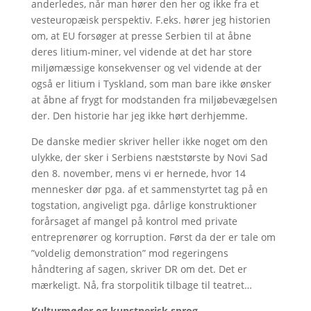
anderledes, når man hører den her og ikke fra et
vesteuropæisk perspektiv. F.eks. hører jeg historien
om, at EU forsøger at presse Serbien til at åbne
deres litium-miner, vel vidende at det har store
miljømæssige konsekvenser og vel vidende at der
også er litium i Tyskland, som man bare ikke ønsker
at åbne af frygt for modstanden fra miljøbevægelsen
der. Den historie har jeg ikke hørt derhjemme.
De danske medier skriver heller ikke noget om den
ulykke, der sker i Serbiens næststørste by Novi Sad
den 8. november, mens vi er hernede, hvor 14
mennesker dør pga. af et sammenstyrtet tag på en
togstation, angiveligt pga. dårlige konstruktioner
forårsaget af mangel på kontrol med private
entreprenører og korruption. Først da der er tale om
”voldelig demonstration” mod regeringens
håndtering af sagen, skriver DR om det. Det er
mærkeligt. Nå, fra storpolitik tilbage til teatret…
Kulturmøder og kunstnerisk sprog