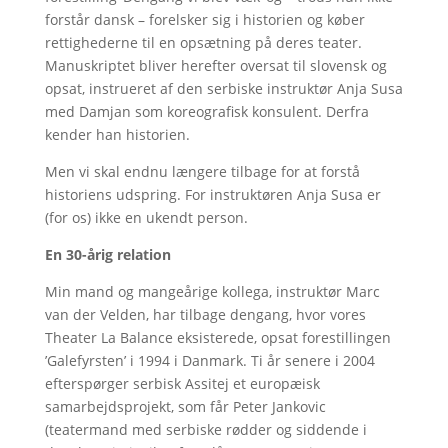
forstår dansk – forelsker sig i historien og køber
rettighederne til en opsætning på deres teater.
Manuskriptet bliver herefter oversat til slovensk og
opsat, instrueret af den serbiske instruktør Anja Susa
med Damjan som koreografisk konsulent. Derfra
kender han historien.
Men vi skal endnu længere tilbage for at forstå
historiens udspring. For instruktøren Anja Susa er
(for os) ikke en ukendt person.
En 30-årig relation
Min mand og mangeårige kollega, instruktør Marc
van der Velden, har tilbage dengang, hvor vores
Theater La Balance eksisterede, opsat forestillingen
’Galefyrsten’ i 1994 i Danmark. Ti år senere i 2004
efterspørger serbisk Assitej et europæisk
samarbejdsprojekt, som får Peter Jankovic
(teatermand med serbiske rødder og siddende i