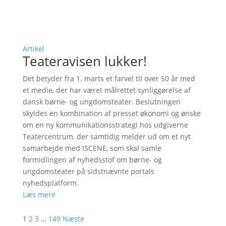
Artikel
Teateravisen lukker!
Det betyder fra 1. marts et farvel til over 50 år med
et medie, der har været målrettet synliggørelse af
dansk børne- og ungdomsteater. Beslutningen
skyldes en kombination af presset økonomi og ønske
om en ny kommunikationsstrategi hos udgiverne
Teatercentrum, der samtidig melder ud om et nyt
samarbejde med ISCENE, som skal samle
formidlingen af nyhedsstof om børne- og
ungdomsteater på sidstnævnte portals
nyhedsplatform.
Læs mere
1
2
3
…
149
Næste