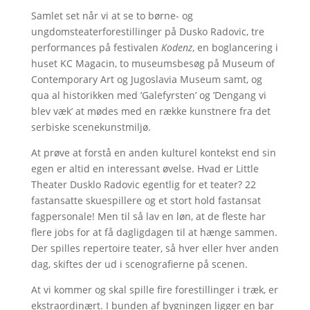
Samlet set når vi at se to børne- og
ungdomsteaterforestillinger på Dusko Radovic, tre
performances på festivalen
Kodenz
, en boglancering i
huset KC Magacin, to museumsbesøg på Museum of
Contemporary Art og Jugoslavia Museum samt, og
qua al historikken med ’Galefyrsten’ og ’Dengang vi
blev væk’ at mødes med en række kunstnere fra det
serbiske scenekunstmiljø.
At prøve at forstå en anden kulturel kontekst end sin
egen er altid en interessant øvelse. Hvad er Little
Theater Dusklo Radovic egentlig for et teater? 22
fastansatte skuespillere og et stort hold fastansat
fagpersonale! Men til så lav en løn, at de fleste har
flere jobs for at få dagligdagen til at hænge sammen.
Der spilles repertoire teater, så hver eller hver anden
dag, skiftes der ud i scenografierne på scenen.
At vi kommer og skal spille fire forestillinger i træk, er
ekstraordinært. I bunden af bygningen ligger en bar