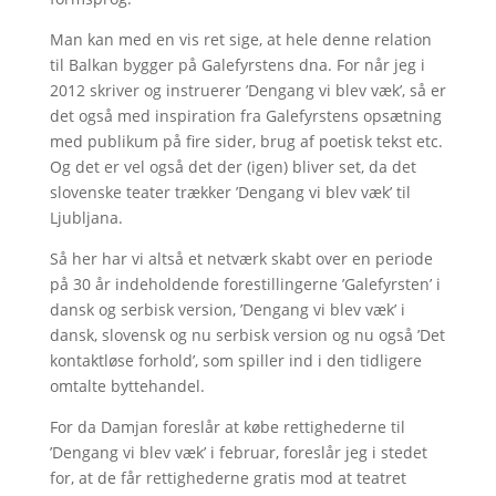
Man kan med en vis ret sige, at hele denne relation
til Balkan bygger på Galefyrstens dna. For når jeg i
2012 skriver og instruerer ’Dengang vi blev væk’, så er
det også med inspiration fra Galefyrstens opsætning
med publikum på fire sider, brug af poetisk tekst etc.
Og det er vel også det der (igen) bliver set, da det
slovenske teater trækker ’Dengang vi blev væk’ til
Ljubljana.
Så her har vi altså et netværk skabt over en periode
på 30 år indeholdende forestillingerne ’Galefyrsten’ i
dansk og serbisk version, ’Dengang vi blev væk’ i
dansk, slovensk og nu serbisk version og nu også ’Det
kontaktløse forhold’, som spiller ind i den tidligere
omtalte byttehandel.
For da Damjan foreslår at købe rettighederne til
’Dengang vi blev væk’ i februar, foreslår jeg i stedet
for, at de får rettighederne gratis mod at teatret