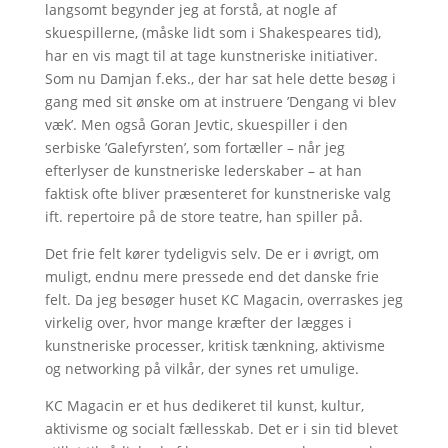
langsomt begynder jeg at forstå, at nogle af
skuespillerne, (måske lidt som i Shakespeares tid),
har en vis magt til at tage kunstneriske initiativer.
Som nu Damjan f.eks., der har sat hele dette besøg i
gang med sit ønske om at instruere ’Dengang vi blev
væk’. Men også Goran Jevtic, skuespiller i den
serbiske ’Galefyrsten’, som fortæller – når jeg
efterlyser de kunstneriske lederskaber – at han
faktisk ofte bliver præsenteret for kunstneriske valg
ift. repertoire på de store teatre, han spiller på.
Det frie felt kører tydeligvis selv. De er i øvrigt, om
muligt, endnu mere pressede end det danske frie
felt. Da jeg besøger huset KC Magacin, overraskes jeg
virkelig over, hvor mange kræfter der lægges i
kunstneriske processer, kritisk tænkning, aktivisme
og networking på vilkår, der synes ret umulige.
KC Magacin er et hus dedikeret til kunst, kultur,
aktivisme og socialt fællesskab. Det er i sin tid blevet