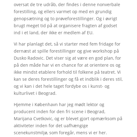
oversat de tre udråb, der findes i denne nonverbale
forestilling, og ellers varmet op med en grundig
genopsætning og to prøveforestillinger. Og i øvrigt
brugt meget tid på at organisere fragten af godset
ind i et land, der ikke er medlem af EU.
Vi har planlagt det, så vi starter med fem fridage for
dernæst at spille forestillinger og give workshop på
Dusko Radovic. Det viser sig at være en god plan, for
på den måde har vi en chance for at orientere os og
ikke mindst etablere forhold til folkene på teatret. Vi
kan se deres forestillinger og få et indblik i deres stil,
og vi kan i det hele taget fordybe os i kunst- og
kulturlivet i Beograd.
Hjemme i København har jeg mødt lektor og
producent inden for den fri scene i Beograd,
Marijana Cvetkovic, og er blevet gjort opmærksom på
aktiviteter inden for det uafhængige
scenekunstmiljø, som foregår, mens vi er her.