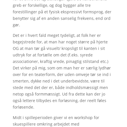
greb er forskellige, og dog bygger alle tre
forestillinger på et fysisk ekspressivt formsprog, der
benytter sig af en anden sanselig frekvens, end ord
gør.
Det er i hvert fald meget tydeligt, at folk her er
begejstrede for, at man har noget større på hjerte
OG at man tør gå visuelt/ kropsligt til kanten i sit
udtryk for at fortælle om det (f.eks. syrede
associationer, kraftig vrede, pinagtig stilstand etc.)
Det virker på mig, som om man her er særlig lydhør
over for en teaterform, der uden omveje tør se ind i
smerten, dykke ned i det underbevidste, være til
stede med det der er, både indholdsmæssigt men
netop også formmæssigt. Ud fra dette kan der jo
også lettere tilbydes en forløsning, der reelt føles
forløsende.
Midt i spilleperioden giver vi en workshop for
skuespillere omkring arbejdet med