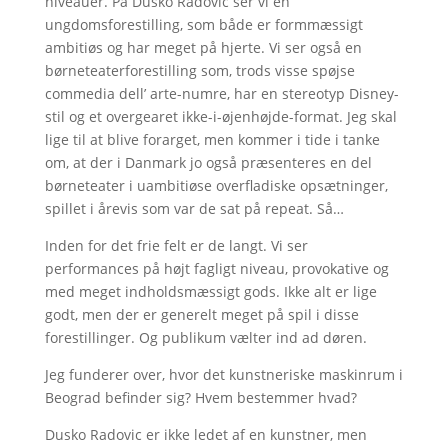
niveauer. På Dusko Radovic ser vi en
ungdomsforestilling, som både er formmæssigt
ambitiøs og har meget på hjerte. Vi ser også en
børneteaterforestilling som, trods visse spøjse
commedia dell’ arte-numre, har en stereotyp Disney-
stil og et overgearet ikke-i-øjenhøjde-format. Jeg skal
lige til at blive forarget, men kommer i tide i tanke
om, at der i Danmark jo også præsenteres en del
børneteater i uambitiøse overfladiske opsætninger,
spillet i årevis som var de sat på repeat. Så…
Inden for det frie felt er de langt. Vi ser
performances på højt fagligt niveau, provokative og
med meget indholdsmæssigt gods. Ikke alt er lige
godt, men der er generelt meget på spil i disse
forestillinger. Og publikum vælter ind ad døren.
Jeg funderer over, hvor det kunstneriske maskinrum i
Beograd befinder sig? Hvem bestemmer hvad?
Dusko Radovic er ikke ledet af en kunstner, men