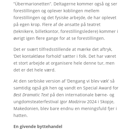
”Übermarionetten”. Deltagerne kommer også og ser
forestillingen og oplever koblingen mellem
forestillingen og det fysiske arbejde, de har oplevet
på egen krop. Flere af de ansatte på teatret
(teknikere, billetkontor, forestillingsledere) kommer i
øvrigt igen flere gange for at se forestillingen.
Det er svært tilfredsstillende at mærke det aftryk,
’Det kontaktløse forhold’ sætter i folk. Det har været
et stort arbejde at organisere hele denne tur, men
det er det hele værd.
At den serbiske version af ’Dengang vi blev væk’ så
samtidig også gik hen og vandt en Special Award for
Best Dramatic Text
på den internationale børne- og
ungdomsteaterfestival
Igor Madzirov
2024 i Skopje,
Makedonien, blev bare endnu en meningsfuld fjer i
hatten.
En givende byttehandel