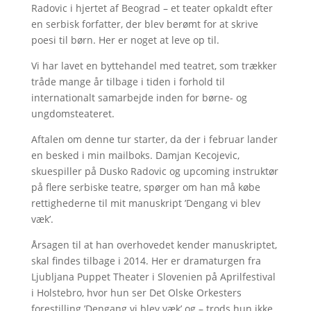
Radovic i hjertet af Beograd – et teater opkaldt efter
en serbisk forfatter, der blev berømt for at skrive
poesi til børn. Her er noget at leve op til.
Vi har lavet en byttehandel med teatret, som trækker
tråde mange år tilbage i tiden i forhold til
internationalt samarbejde inden for børne- og
ungdomsteateret.
Aftalen om denne tur starter, da der i februar lander
en besked i min mailboks. Damjan Kecojevic,
skuespiller på Dusko Radovic og upcoming instruktør
på flere serbiske teatre, spørger om han må købe
rettighederne til mit manuskript ’Dengang vi blev
væk’.
Årsagen til at han overhovedet kender manuskriptet,
skal findes tilbage i 2014. Her er dramaturgen fra
Ljubljana Puppet Theater i Slovenien på Aprilfestival
i Holstebro, hvor hun ser Det Olske Orkesters
forestilling ’Dengang vi blev væk’ og – trods hun ikke