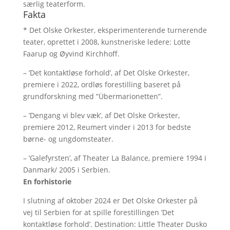
særlig teaterform.
Fakta
* Det Olske Orkester, eksperimenterende turnerende
teater, oprettet i 2008, kunstneriske ledere: Lotte
Faarup og Øyvind Kirchhoff.
– ’Det kontaktløse forhold’, af Det Olske Orkester,
premiere i 2022, ordløs forestilling baseret på
grundforskning med ”Übermarionetten”.
– ’Dengang vi blev væk’, af Det Olske Orkester,
premiere 2012, Reumert vinder i 2013 for bedste
børne- og ungdomsteater.
– ’Galefyrsten’, af Theater La Balance, premiere 1994 i
Danmark/ 2005 i Serbien.
En forhistorie
I slutning af oktober 2024 er Det Olske Orkester på
vej til Serbien for at spille forestillingen ’Det
kontaktløse forhold’. Destination: Little Theater Dusko