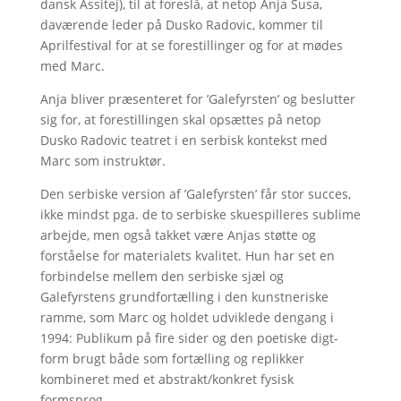
dansk Assitej), til at foreslå, at netop Anja Susa,
daværende leder på Dusko Radovic, kommer til
Aprilfestival for at se forestillinger og for at mødes
med Marc.
Anja bliver præsenteret for ’Galefyrsten’ og beslutter
sig for, at forestillingen skal opsættes på netop
Dusko Radovic teatret i en serbisk kontekst med
Marc som instruktør.
Den serbiske version af ’Galefyrsten’ får stor succes,
ikke mindst pga. de to serbiske skuespilleres sublime
arbejde, men også takket være Anjas støtte og
forståelse for materialets kvalitet. Hun har set en
forbindelse mellem den serbiske sjæl og
Galefyrstens grundfortælling i den kunstneriske
ramme, som Marc og holdet udviklede dengang i
1994: Publikum på fire sider og den poetiske digt-
form brugt både som fortælling og replikker
kombineret med et abstrakt/konkret fysisk
formsprog.