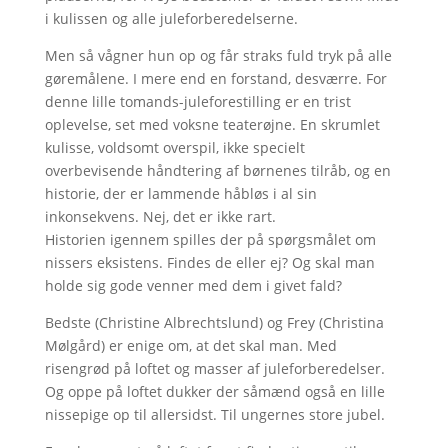
i kulissen og alle juleforberedelserne.
Men så vågner hun op og får straks fuld tryk på alle
gøremålene. I mere end en forstand, desværre. For
denne lille tomands-juleforestilling er en trist
oplevelse, set med voksne teaterøjne. En skrumlet
kulisse, voldsomt overspil, ikke specielt
overbevisende håndtering af børnenes tilråb, og en
historie, der er lammende håbløs i al sin
inkonsekvens. Nej, det er ikke rart.
Historien igennem spilles der på spørgsmålet om
nissers eksistens. Findes de eller ej? Og skal man
holde sig gode venner med dem i givet fald?
Bedste (Christine Albrechtslund) og Frey (Christina
Mølgård) er enige om, at det skal man. Med
risengrød på loftet og masser af juleforberedelser.
Og oppe på loftet dukker der såmænd også en lille
nissepige op til allersidst. Til ungernes store jubel.