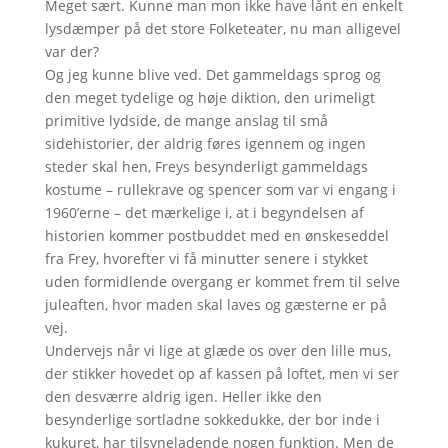
Meget sært. Kunne man mon ikke have lånt en enkelt
lysdæmper på det store Folketeater, nu man alligevel
var der?
Og jeg kunne blive ved. Det gammeldags sprog og
den meget tydelige og høje diktion, den urimeligt
primitive lydside, de mange anslag til små
sidehistorier, der aldrig føres igennem og ingen
steder skal hen, Freys besynderligt gammeldags
kostume – rullekrave og spencer som var vi engang i
1960’erne – det mærkelige i, at i begyndelsen af
historien kommer postbuddet med en ønskeseddel
fra Frey, hvorefter vi få minutter senere i stykket
uden formidlende overgang er kommet frem til selve
juleaften, hvor maden skal laves og gæsterne er på
vej.
Undervejs når vi lige at glæde os over den lille mus,
der stikker hovedet op af kassen på loftet, men vi ser
den desværre aldrig igen. Heller ikke den
besynderlige sortladne sokkedukke, der bor inde i
kukuret, har tilsyneladende nogen funktion. Men de