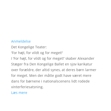
Anmeldelse
Det Kongelige Teater
:
'
For højt, for vildt og for meget!
'
I ’For højt, for vildt og for meget!’ skaber Alexander
Stæger fra Den Kongelige Ballet en sjov karikatur
over forældre, der altid synes, at deres børn larmer
for meget. Men der måtte godt have været mere
dans for børnene i nationalscenens lidt rodede
vinterferiesatsning.
Læs mere