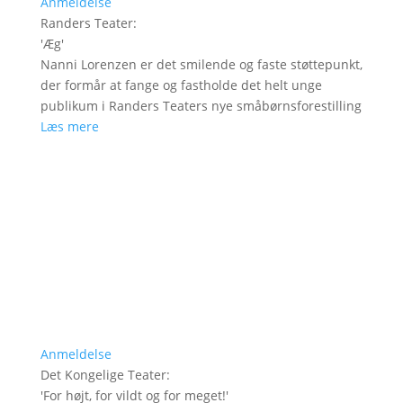
Anmeldelse
Randers Teater
:
'
Æg
'
Nanni Lorenzen er det smilende og faste støttepunkt,
der formår at fange og fastholde det helt unge
publikum i Randers Teaters nye småbørnsforestilling
Læs mere
Anmeldelse
Det Kongelige Teater
:
'
For højt, for vildt og for meget!
'