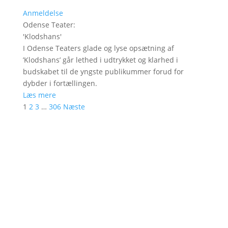
Anmeldelse
Odense Teater
:
'
Klodshans
'
I Odense Teaters glade og lyse opsætning af
’Klodshans’ går lethed i udtrykket og klarhed i
budskabet til de yngste publikummer forud for
dybder i fortællingen.
Læs mere
1
2
3
…
306
Næste