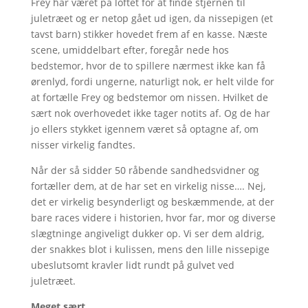
Frey har været på loftet for at finde stjernen til
juletræet og er netop gået ud igen, da nissepigen (et
tavst barn) stikker hovedet frem af en kasse. Næste
scene, umiddelbart efter, foregår nede hos
bedstemor, hvor de to spillere nærmest ikke kan få
ørenlyd, fordi ungerne, naturligt nok, er helt vilde for
at fortælle Frey og bedstemor om nissen. Hvilket de
sært nok overhovedet ikke tager notits af. Og de har
jo ellers stykket igennem været så optagne af, om
nisser virkelig fandtes.
Når der så sidder 50 råbende sandhedsvidner og
fortæller dem, at de har set en virkelig nisse…. Nej,
det er virkelig besynderligt og beskæmmende, at der
bare races videre i historien, hvor far, mor og diverse
slægtninge angiveligt dukker op. Vi ser dem aldrig,
der snakkes blot i kulissen, mens den lille nissepige
ubeslutsomt kravler lidt rundt på gulvet ved
juletræet.
Meget sært