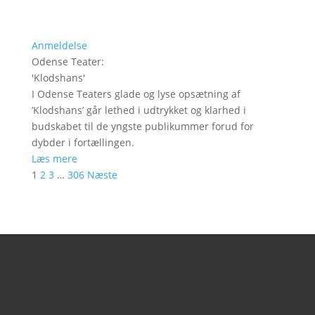
Anmeldelse
Odense Teater
:
'
Klodshans
'
I Odense Teaters glade og lyse opsætning af
’Klodshans’ går lethed i udtrykket og klarhed i
budskabet til de yngste publikummer forud for
dybder i fortællingen.
Læs mere
1
2
3
…
306
Næste