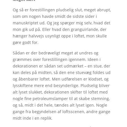
Og så er forestillingen pludselig slut, meget abrupt,
som om nogen havde smidt de sidste sider i
manuskriptet ud. Og jeg spørger mig selv, hvad det
mon gik ud på. Eller hvad den granguirlande, der
hænger halvvejs usynligt oppe i loftet, mon skulle
gøre godt for.
Sådan er der bedrøveligt meget at undres og
græmmes over forestillingen igennem. Ideen i
dekorationen er sådan set udmærket – en stue, der
kan deles på midten, så den ene stuevæg foldes ud
og åbenbarer loftet. Men udførelsen er klodset, og
lysskiftene mere end besynderlige. Pludselig bliver
alt lyset slukket, dekorationen skifter til loftet med
nogle fine petroleumslamper til at skabe stemning,
og så, midt i det hele, tændes alt lyset igen. Nogle
gange fra begyndelsen af loftsscenen, andre gange
midt inde i en replik.