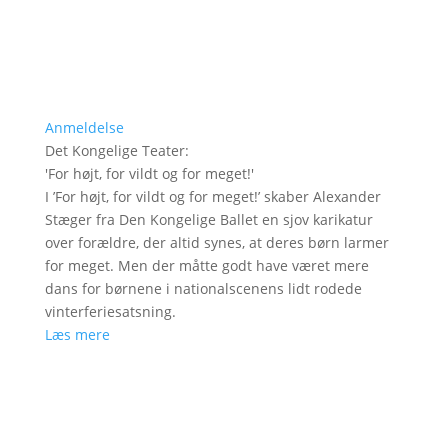
Anmeldelse
Det Kongelige Teater
:
'
For højt, for vildt og for meget!
'
I ’For højt, for vildt og for meget!’ skaber Alexander
Stæger fra Den Kongelige Ballet en sjov karikatur
over forældre, der altid synes, at deres børn larmer
for meget. Men der måtte godt have været mere
dans for børnene i nationalscenens lidt rodede
vinterferiesatsning.
Læs mere