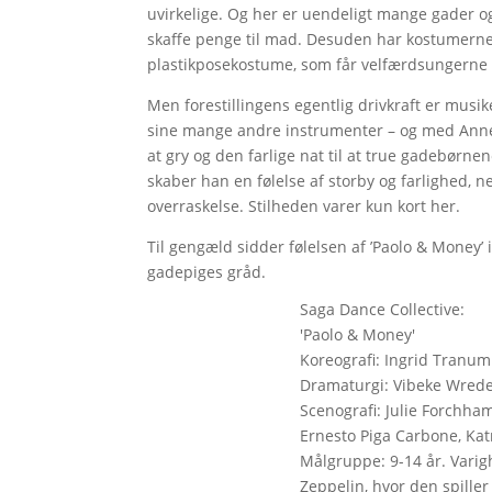
uvirkelige. Og her er uendeligt mange gader og
skaffe penge til mad. Desuden har kostumerne 
plastikposekostume, som får velfærdsungerne i
Men forestillingens egentlig drivkraft er musik
sine mange andre instrumenter – og med Anne E
at gry og den farlige nat til at true gadebø
skaber han en følelse af storby og farlighed
overraskelse. Stilheden varer kun kort her.
Til gengæld sidder følelsen af ’Paolo & Money
gadepiges gråd.
Saga Dance Collective:
'Paolo & Money'
Koreografi: Ingrid Tranum.
Dramaturgi: Vibeke Wrede.
Scenografi: Julie Forchha
Ernesto Piga Carbone, Kat
Målgruppe: 9-14 år. Varig
Zeppelin, hvor den spiller 