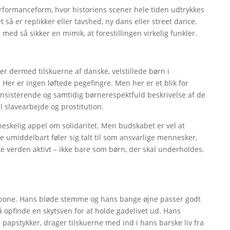
performanceform, hvor historiens scener hele tiden udtrykkes
 så er replikker eller tavshed, ny dans eller street dance.
 med så sikker en mimik, at forestillingen virkelig funkler.
r dermed tilskuerne af danske, velstillede børn i
 Her er ingen løftede pegefingre. Men her er et blik for
nsisterende og samtidig børnerespektfuld beskrivelse af de
l slavearbejde og prostitution.
skelig appel om solidaritet. Men budskabet er vel at
umiddelbart føler sig talt til som ansvarlige mennesker,
ke verden aktivt – ikke bare som børn, der skal underholdes.
rbone. Hans bløde stemme og hans bange øjne passer godt
 opfinde en skytsven for at holde gadelivet ud. Hans
 papstykker, drager tilskuerne med ind i hans barske liv fra