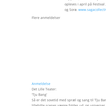
opleves i april på Festival
og Sorø.
www.sagacollecti
Flere anmeldelser
Anmeldelse
Det Lille Teater
:
'
Tju Bang
'
Så er det sovetid med spræl og sang til ’Tju Ban
lillebitte scenes vægge foldes ud, og universer t