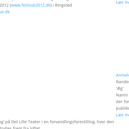
Læs m
 2012 (
www.festival2012.dk
) i Ringsted
ve.dk
Anmel
Rander
'
Æg
'
Nanni 
der fo
publik
Læs m
g’ på Det Lille Teater i en forvandlingsforestilling, hvor den
rylles frem fra loftet.