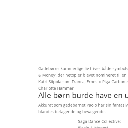
Gadebørns kummerlige liv trives både symbolsk 
& Money’, der netop er blevet nomineret til en
Katri Siipola som Franca, Ernesto Piga Carbo
Charlotte Hammer
Alle børn burde have en u
Akkurat som gadebarnet Paolo har sin fantasiv
blandes betagende og bevægende.
Saga Dance Collective:
'Paolo & Money'