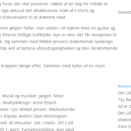
 huse, der skal passeres i købet af en dag for måske at
lige akkurat det afvæbnende islæt af t-shirts og
Senest
 tilskuersalen til at drømme med.
eren Jørgen Teller. Han sidder i et hjørne med sin guitar og
ltards heftige trafiklyde. Han er den, der får morgenen til
rnene. Og sammen med Mikkel Jensens drømmende lysdesign
, netop ved at betone uforudsigeligheden og den skræmmende
’ i kroppen længe efter. Sammen med lyden af en stum
Anmel
Det Lil
 Musik og musiker: Jørgen Teller.
'
Tju B
 Reallyddesign: Anne Eltard.
Så er 
mmer. Lys: Mikkel Jensen. Medvirkende:
Det Lil
ri Siipola, Anders Skat Henningsen.
lilleb
hed: 45 minutter. Set i marts 2012 på
frem fr
til 1. april. Turneforestilling. Kan også