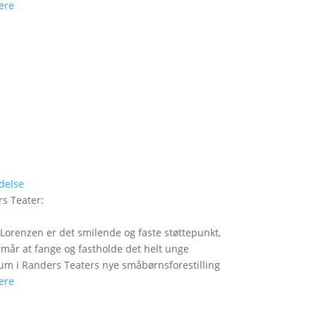
ere
delse
s Teater
:
Lorenzen er det smilende og faste støttepunkt,
rmår at fange og fastholde det helt unge
um i Randers Teaters nye småbørnsforestilling
ere