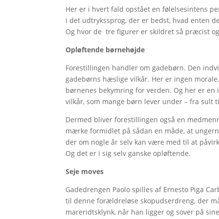
Her er i hvert fald opstået en følelsesintens 
i det udtrykssprog, der er bedst, hvad enten det
Og hvor de tre figurer er skildret så præcist og
Opløftende børnehøjde
Forestillingen handler om gadebørn. Den indvie
gadebørns hæslige vilkår. Her er ingen morale.
børnenes bekymring for verden. Og her er en i
vilkår, som mange børn lever under – fra sult ti
Dermed bliver forestillingen også en medmenne
mærke formidlet på sådan en måde, at ungerne 
der om nogle år selv kan være med til at påvir
Og det er i sig selv ganske opløftende.
Seje moves
Gadedrengen Paolo spilles af Ernesto Piga Ca
til denne forældreløse skopudserdreng, der må
mareridtsklynk, når han ligger og sover på sine