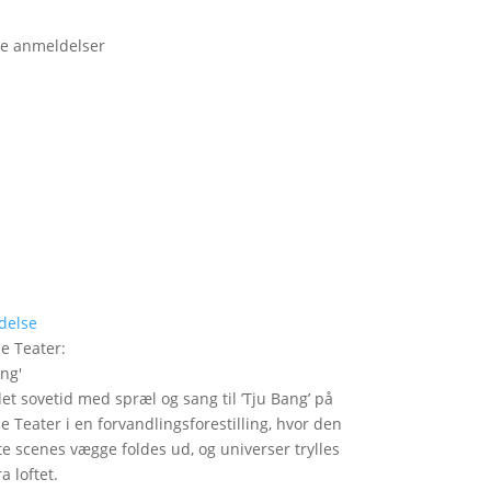
e anmeldelser
delse
le Teater
:
ang
'
det sovetid med spræl og sang til ’Tju Bang’ på
le Teater i en forvandlingsforestilling, hvor den
itte scenes vægge foldes ud, og universer trylles
a loftet.