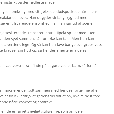
terinstinkt på den ædleste måde.
ngsen omkring med sit tjekkede, dødspudrede hår, mens
 breakdancemoves. Han udgyder virkelig tryghed med sin
 sig en tilsvarende ensomhed, når han går ud af scenen.
 hjerteskærende. Danseren Katri Siipola spiller med skøn
 munden syet sammen, så hun ikke kan tale. Men hun kan
e alverdens lege. Og så kan hun lave bange overgrebslyde,
 kradser sin hud op, så hendes smerte er aldeles
ed, hvad voksne kan finde på at gøre ved et barn, så forstår
er imponerende godt sammen med hendes fortælling af en
ve et fysisk indtryk af gadebørns situation, ikke mindst fordi
ende både konkret og abstrakt.
men de er farvet sygeligt gulgrønne, som om de er