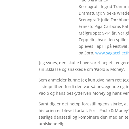
Koreografi: Ingrid Tranum.
Dramaturgi: Vibeke Wrede.
Scenografi: Julie Forchha
Ernesto Piga Carbone, Kat
Målgruppe: 9-14 år. Varig
Zeppelin, hvor den spiller 
opleves i april på Festival
og Sorø.
www.sagacollecti
’Jeg synes, den skulle have varet noget længe
sin 3.klasse og snakkede om ’Paolo & Money’.
Som anmelder kunne jeg kun give ham ret: Jeg v
– simpelthen fordi den var så bevægende og inte
Paolo og hans beskytterven Money og hans ve
Samtidig er det netop forestillingens styrke, a
historien er blevet fortalt. For i ’Paolo & Money’
særlige dansestil og kombinere den med en te
umiskendelig.