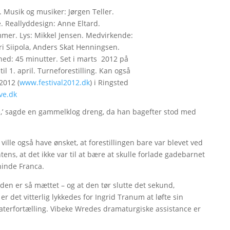
 Musik og musiker: Jørgen Teller.
 Reallyddesign: Anne Eltard.
mmer. Lys: Mikkel Jensen. Medvirkende:
ri Siipola, Anders Skat Henningsen.
hed: 45 minutter. Set i marts 2012 på
til 1. april. Turneforestilling. Kan også
 2012 (
www.festival2012.dk
) i Ringsted
ve.dk
re,’ sagde en gammelklog dreng, da han bagefter stod med
ille også have ønsket, at forestillingen bare var blevet ved
ns, at det ikke var til at bære at skulle forlade gadebarnet
ninde Franca.
t den er så mættet – og at den tør slutte det sekund,
 er det vitterlig lykkedes for Ingrid Tranum at løfte sin
aterfortælling. Vibeke Wredes dramaturgiske assistance er