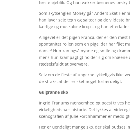
første øjeblik. Og han vækker børnenes beskyt
Som skytsenglen Money går Anders Skat Henni
han laver seje tegn og saltoer og de vildeste
kærlige og muskuløse krop – og han efterlader
Alligevel er det pigen Franca, der er den mest
spontanitet rollen som en pige, der har fået
danse! Hun kan også nynne og smile og drømm
mens hun krampagtigt holder sig om knæene og
rædselsfuldt at overvære.
Selv om de fleste af ungerne lykkeligvis ikke v
de straks, at der er sket noget forfærdeligt.
Gulgrønne sko
Ingrid Tranums nænsomhed og poesi trives h
virkelighedsnær historie. Det lykkes at videregi
scenografien af Julie Forchhammer er meddigt
Her er uendeligt mange sko, der skal pudses, 