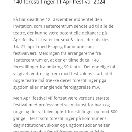
140 forestillinger til Aprilfestival 2024
Så har deadline 12. december indhentet den
invitation, som Teatercentrum sendte ud til alle de
teatre, der kunne være potentielle deltagere på
Aprilfestival – teater for små & store, der afvikles
14.-21. april med Esbjerg Kommune som
festivalvært. Meldingen fra arrangørerne fra
Teatercentrum er, at der er tilmeldt ca. 140
forestillinger fra omkring 90 teatre. Det endelige tal
vil givet ændre sig frem mod festivalens start, idet
nogle teatre må trække deres forestillinger pga.
sygdom eller manglende færdiggørelse m.v.
Men Aprilfestival vil fortsat være verdens største
festival med professionel scenekunst for børn og
unge og der vil blive opført forestillinger op mod 600
gange – først som forestillinger på kommunens
daginstitutioner, skoler og ungdomsuddannelser
mandag-torsdag for så fredag-søndag at fylde