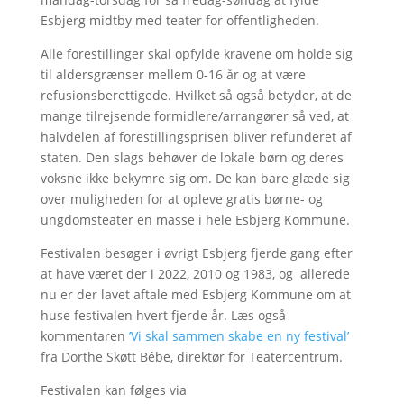
Esbjerg midtby med teater for offentligheden.
Alle forestillinger skal opfylde kravene om holde sig
til aldersgrænser mellem 0-16 år og at være
refusionsberettigede. Hvilket så også betyder, at de
mange tilrejsende formidlere/arrangører så ved, at
halvdelen af forestillingsprisen bliver refunderet af
staten. Den slags behøver de lokale børn og deres
voksne ikke bekymre sig om. De kan bare glæde sig
over muligheden for at opleve gratis børne- og
ungdomsteater en masse i hele Esbjerg Kommune.
Festivalen besøger i øvrigt Esbjerg fjerde gang efter
at have været der i 2022, 2010 og 1983, og allerede
nu er der lavet aftale med Esbjerg Kommune om at
huse festivalen hvert fjerde år. Læs også
kommentaren
’Vi skal sammen skabe en ny festival’
fra Dorthe Skøtt Bébe, direktør for Teatercentrum.
Festivalen kan følges via