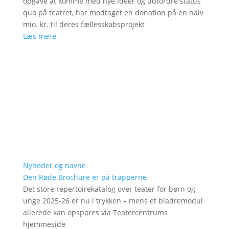
opgave at komme med nye ideer og udfordre status
quo på teatret, har modtaget en donation på en halv
mio. kr. til deres fællesskabsprojekt
Læs mere
Nyheder og navne
Den Røde Brochure er på trapperne
Det store repertoirekatalog over teater for børn og
unge 2025-26 er nu i trykken – mens et bladremodul
allerede kan opspores via Teatercentrums
hjemmeside