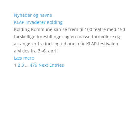
Nyheder og navne
KLAP invaderer Kolding
Kolding Kommune kan se frem til 100 teatre med 150
forskellige forestillinger og en masse formidlere og
arrangører fra ind- og udland, når KLAP-festivalen
afvikles fra 3.-6. april
Læs mere
1
2
3
…
476
Next Entries