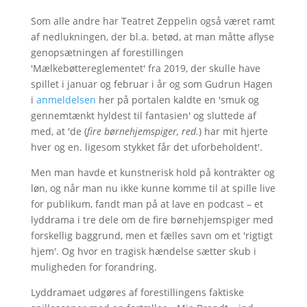
Som alle andre har Teatret Zeppelin også været ramt
af nedlukningen, der bl.a. betød, at man måtte aflyse
genopsætningen af forestillingen
'Mælkebøttereglementet' fra 2019, der skulle have
spillet i januar og februar i år og som Gudrun Hagen
i
anmeldelsen
her på portalen kaldte en 'smuk og
gennemtænkt hyldest til fantasien' og sluttede af
med, at 'de (
fire børnehjemspiger, red.
) har mit hjerte
hver og en. ligesom stykket får det uforbeholdent'.
Men man havde et kunstnerisk hold på kontrakter og
løn, og når man nu ikke kunne komme til at spille live
for publikum, fandt man på at lave en podcast – et
lyddrama i tre dele om de fire børnehjemspiger med
forskellig baggrund, men et fælles savn om et 'rigtigt
hjem'. Og hvor en tragisk hændelse sætter skub i
muligheden for forandring.
Lyddramaet udgøres af forestillingens faktiske