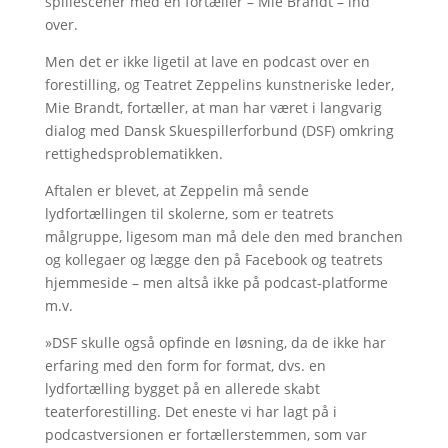
spillescener med en fortæller – Mie Brandt – ind
over.
Men det er ikke ligetil at lave en podcast over en
forestilling, og Teatret Zeppelins kunstneriske leder,
Mie Brandt, fortæller, at man har været i langvarig
dialog med Dansk Skuespillerforbund (DSF) omkring
rettighedsproblematikken.
Aftalen er blevet, at Zeppelin må sende
lydfortællingen til skolerne, som er teatrets
målgruppe, ligesom man må dele den med branchen
og kollegaer og lægge den på Facebook og teatrets
hjemmeside – men altså ikke på podcast-platforme
m.v.
»DSF skulle også opfinde en løsning, da de ikke har
erfaring med den form for format, dvs. en
lydfortælling bygget på en allerede skabt
teaterforestilling. Det eneste vi har lagt på i
podcastversionen er fortællerstemmen, som var