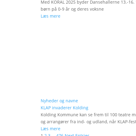
Med KORAL 2025 byder Dansehallerne 13.-16. fe
børn på 0-9 år og deres voksne
Læs mere
Nyheder og navne
KLAP invaderer Kolding
Kolding Kommune kan se frem til 100 teatre me
og arrangører fra ind- og udland, når KLAP-festi
Læs mere
1
2
3
…
476
Next Entries