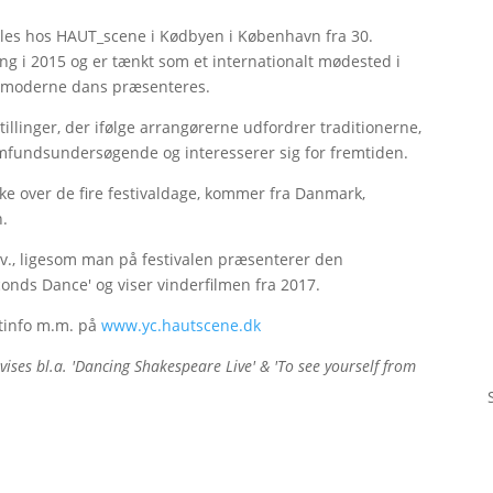
kles hos HAUT_scene i Kødbyen i København fra 30.
ang i 2015 og er tænkt som et internationalt mødested i
for moderne dans præsenteres.
illinger, der ifølge arrangørerne udfordrer traditionerne,
amfundsundersøgende og interesserer sig for fremtiden.
ke over de fire festivaldage, kommer fra Danmark,
n.
., ligesom man på festivalen præsenterer den
onds Dance' og viser vinderfilmen fra 2017.
etinfo m.m. på
www.yc.hautscene.dk
vises bl.a. 'Dancing Shakespeare Live' & 'To see yourself from