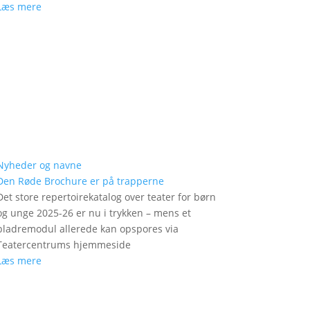
Læs mere
Nyheder og navne
Den Røde Brochure er på trapperne
Det store repertoirekatalog over teater for børn
og unge 2025-26 er nu i trykken – mens et
bladremodul allerede kan opspores via
Teatercentrums hjemmeside
Læs mere