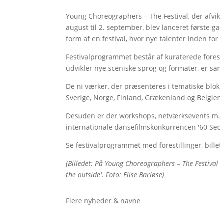
Young Choreographers – The Festival, der afvi
august til 2. september, blev lanceret første g
form af en festival, hvor nye talenter inden 
Festivalprogrammet består af kuraterede forest
udvikler nye sceniske sprog og formater, er s
De ni værker, der præsenteres i tematiske blok
Sverige, Norge, Finland, Grækenland og Belgie
Desuden er der workshops, netværksevents m.v
internationale dansefilmskonkurrencen '60 Sec
Se festivalprogrammet med forestillinger, bill
(Billedet: På Young Choreographers – The Festival 
the outside'. Foto: Elise Barløse)
Flere nyheder & navne