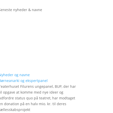
Seneste nyheder & navne
Nyheder og navne
Børneanarki og ekspertpanel
Teaterhuset Filurens ungepanel, BUP, der har
til opgave at komme med nye ideer og
udfordre status quo på teatret, har modtaget
en donation på en halv mio. kr. til deres
fællesskabsprojekt