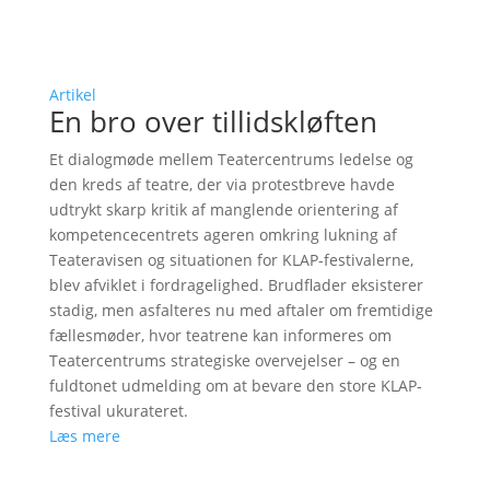
Artikel
En bro over tillidskløften
Et dialogmøde mellem Teatercentrums ledelse og
den kreds af teatre, der via protestbreve havde
udtrykt skarp kritik af manglende orientering af
kompetencecentrets ageren omkring lukning af
Teateravisen og situationen for KLAP-festivalerne,
blev afviklet i fordragelighed. Brudflader eksisterer
stadig, men asfalteres nu med aftaler om fremtidige
fællesmøder, hvor teatrene kan informeres om
Teatercentrums strategiske overvejelser – og en
fuldtonet udmelding om at bevare den store KLAP-
festival ukurateret.
Læs mere