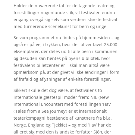
Holder de nuværende tal for deltagende teatre og
forestillinger nogenlunde stik, vil festivalen endnu
engang overgå sig selv som verdens største festival
med turnerende scenekunst for børn og unge.
Selvom programmet nu findes på hjemmesiden – og
også er på vej i trykken, hvor der bliver lavet 25.000
eksemplarer, der deles ud til alle børn i kommunen
og desuden kan hentes på byens bibliotek, hvor
festivalens billetcenter er – skal man altså være
opmærksom på, at der givet vil ske ændringer i form
af frafald og aflysninger af enkelte forestillinger.
Sikkert skulle det dog være, at festivalens to
internationale gæstespil møder frem: NIE (New
International Encounter) med forestillingen ’Hav’
(’Tales from a Sea Journey’) er et internationalt
teaterkompagni bestående af kunstnere fra bl.a.
Norge, England og Tjekkiet – og med ’Hav’ har de
allieret sig med den islandske forfatter Sjón, der