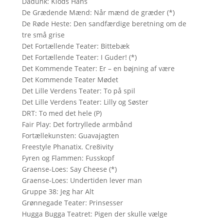
Dadunk: Klods Hans
De Grædende Mænd: Når mænd de græder (*)
De Røde Heste: Den sandfærdige beretning om de
tre små grise
Det Fortællende Teater: Bittebæk
Det Fortællende Teater: I Guder! (*)
Det Kommende Teater: Er – en bøjning af være
Det Kommende Teater Mødet
Det Lille Verdens Teater: To på spil
Det Lille Verdens Teater: Lilly og Søster
DRT: To med det hele (P)
Fair Play: Det fortryllede armbånd
Fortællekunsten: Guavajagten
Freestyle Phanatix. Cre8ivity
Fyren og Flammen: Fusskopf
Graense-Loes: Say Cheese (*)
Graense-Loes: Undertiden lever man
Gruppe 38: Jeg har Alt
Grønnegade Teater: Prinsesser
Hugga Bugga Teatret: Pigen der skulle vælge