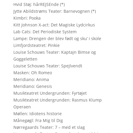
Hvid Støj: hårREJSEnde (*)
Jytte Abildstrøms Teater: Barnevognen (*)
Kimbri: Pooka
Kitt Johnson X-act: Det Magiske Lydcirkus
Lab Cats: Det Periodiske System
Lampe: Drengen der blev født og sku’ i skole
Limfjordsteatret: Pinkie
Louise Schouws Teater: Kaptajn Bimse og
Goggeletten
Louise Schouws Teater: Spejlvendt
Masken: Oh Romeo
Meridiano: Anima
Meridiano: Genesis
Musikteatret Undergrunden: Fyrtøjet
Musikteatret Undergrunden: Rasmus Klump
Operaen
Møllen: Idiotens historie
Månegøgl: Fra Mig til Dig
Nørregaards Teater: 7 – med et slag