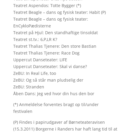
Teatret Aspendos: Totte Bygger (*)
Teatret Beagle – dans og fysisk teater: Habit (P)
Teatret Beagle – dans og fysisk teater:
EnCykloPædisterne
Teatret på Hjul: Den standhaftige tinsoldat
Teatret st.tv.: 6,P,LR K?
Teatret Thalias Tjenere: Den store Bastian
Teatret Thalias Tjenere: Race Dog
Uppercut Danseteater: LIFE
Uppercut Danseteater: Skal vi danse?
ZeBU: In Real Life, too
ZeBU: Og så står man pludselig der
ZeBU: Stranden
Åben Dans: Jeg ved hvor din hus den bor
(*) Anmeldelse forventes bragt op til/under
festivalen
(P) Findes i papirudgaver af Børneteateravisen
(15.3.2011) Borgerne i Randers har haft lang tid til at