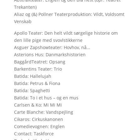
Trekanten)
Aliaz og (&) Pollner Teaterproduktion: Vildt, Voldsomt
Venskab
Apollo Teater: Den helt vildt sørgelige historie om
den lille pige med svovlstikkerne
Asguer Zapshowteater: Hovhov, nå...
Asterions Hus: Danmarkshistorien
BaggårdTeatret: Opsang
Barkentins Teater: Trio
Batida: Hallelujah
Batida: Petrus & Fiona
Batida: Spaghetti
Batida: To i et hus – og en mus
Carlsen & Ko: Mi Mi Mi
Carte Blanche: Vandspejling
Cikaros: Cirkuskanonen
Comedievognen: Englen
C:ontact: Taskforce