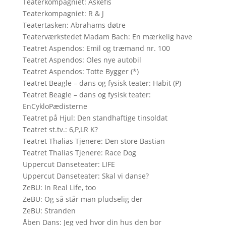
Teaterkompagniet: Askefis
Teaterkompagniet: R & J
Teatertasken: Abrahams døtre
Teaterværkstedet Madam Bach: En mærkelig have
Teatret Aspendos: Emil og træmand nr. 100
Teatret Aspendos: Oles nye autobil
Teatret Aspendos: Totte Bygger (*)
Teatret Beagle – dans og fysisk teater: Habit (P)
Teatret Beagle – dans og fysisk teater:
EnCykloPædisterne
Teatret på Hjul: Den standhaftige tinsoldat
Teatret st.tv.: 6,P,LR K?
Teatret Thalias Tjenere: Den store Bastian
Teatret Thalias Tjenere: Race Dog
Uppercut Danseteater: LIFE
Uppercut Danseteater: Skal vi danse?
ZeBU: In Real Life, too
ZeBU: Og så står man pludselig der
ZeBU: Stranden
Åben Dans: Jeg ved hvor din hus den bor