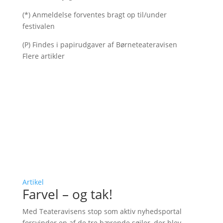
(*) Anmeldelse forventes bragt op til/under
festivalen
(P) Findes i papirudgaver af Børneteateravisen
Flere artikler
Artikel
Farvel – og tak!
Med Teateravisens stop som aktiv nyhedsportal
forsvinder en af de tre bærende søjler, der blev