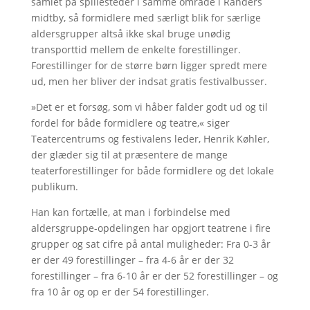
samlet på spillesteder i samme område i Randers
midtby, så formidlere med særligt blik for særlige
aldersgrupper altså ikke skal bruge unødig
transporttid mellem de enkelte forestillinger.
Forestillinger for de større børn ligger spredt mere
ud, men her bliver der indsat gratis festivalbusser.
»Det er et forsøg, som vi håber falder godt ud og til
fordel for både formidlere og teatre,« siger
Teatercentrums og festivalens leder, Henrik Køhler,
der glæder sig til at præsentere de mange
teaterforestillinger for både formidlere og det lokale
publikum.
Han kan fortælle, at man i forbindelse med
aldersgruppe-opdelingen har opgjort teatrene i fire
grupper og sat cifre på antal muligheder: Fra 0-3 år
er der 49 forestillinger – fra 4-6 år er der 32
forestillinger – fra 6-10 år er der 52 forestillinger – og
fra 10 år og op er der 54 forestillinger.