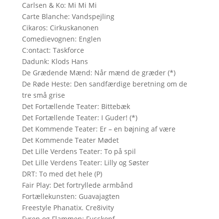
Carlsen & Ko: Mi Mi Mi
Carte Blanche: Vandspejling
Cikaros: Cirkuskanonen
Comedievognen: Englen
C:ontact: Taskforce
Dadunk: Klods Hans
De Grædende Mænd: Når mænd de græder (*)
De Røde Heste: Den sandfærdige beretning om de
tre små grise
Det Fortællende Teater: Bittebæk
Det Fortællende Teater: I Guder! (*)
Det Kommende Teater: Er – en bøjning af være
Det Kommende Teater Mødet
Det Lille Verdens Teater: To på spil
Det Lille Verdens Teater: Lilly og Søster
DRT: To med det hele (P)
Fair Play: Det fortryllede armbånd
Fortællekunsten: Guavajagten
Freestyle Phanatix. Cre8ivity
Fyren og Flammen: Fusskopf