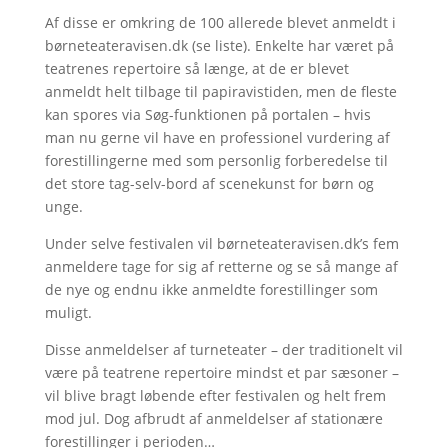
Af disse er omkring de 100 allerede blevet anmeldt i
børneteateravisen.dk (se liste). Enkelte har været på
teatrenes repertoire så længe, at de er blevet
anmeldt helt tilbage til papiravistiden, men de fleste
kan spores via Søg-funktionen på portalen – hvis
man nu gerne vil have en professionel vurdering af
forestillingerne med som personlig forberedelse til
det store tag-selv-bord af scenekunst for børn og
unge.
Under selve festivalen vil børneteateravisen.dk’s fem
anmeldere tage for sig af retterne og se så mange af
de nye og endnu ikke anmeldte forestillinger som
muligt.
Disse anmeldelser af turneteater – der traditionelt vil
være på teatrene repertoire mindst et par sæsoner –
vil blive bragt løbende efter festivalen og helt frem
mod jul. Dog afbrudt af anmeldelser af stationære
forestillinger i perioden…