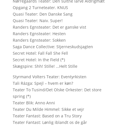
Nørregaards Teater: Den sultne larve Aldrigmæt
Opgang 2 Turneteater. KNUS
Quasi Teater: Den Danske Sang
Quasi Teater: Naiv. Super!
Randers Egnsteater: Det er ganske vist
Randers Egnsteater: Hesten
Randers Egnsteater: Sokken
Saga Dance Collective: Stjerneskudsjagten
Secret Hotel: Fall Fall She Fell
Secret Hotel: In the Field (*)
Skægspire: Shh! Stille! ...Helt Stille
Styrmand Volters Teater: Eventyrkisten
Tali Rázga: Spejl – hvem er køn?
Teater To Tusind/Det Olske Orkester: Det store
spring (*)
Teater Blik: Anno Anni
Teater Du Milde Himmel: Sikke et vejr
Teater Fantast: Based on a Tru Story
Teater Fantast: Lønlig iblandt os de går