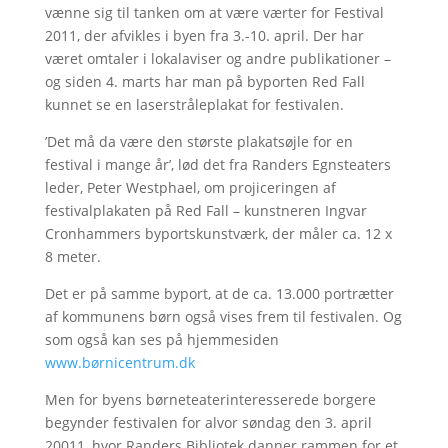
vænne sig til tanken om at være værter for Festival
2011, der afvikles i byen fra 3.-10. april. Der har
været omtaler i lokalaviser og andre publikationer –
og siden 4. marts har man på byporten Red Fall
kunnet se en laserstråleplakat for festivalen.
’Det må da være den største plakatsøjle for en
festival i mange år’, lød det fra Randers Egnsteaters
leder, Peter Westphael, om projiceringen af
festivalplakaten på Red Fall – kunstneren Ingvar
Cronhammers byportskunstværk, der måler ca. 12 x
8 meter.
Det er på samme byport, at de ca. 13.000 portrætter
af kommunens børn også vises frem til festivalen. Og
som også kan ses på hjemmesiden
www.børnicentrum.dk
Men for byens børneteaterinteresserede borgere
begynder festivalen for alvor søndag den 3. april
20011, hvor Randers Bibliotek danner rammen for et