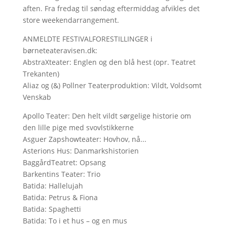
aften. Fra fredag til søndag eftermiddag afvikles det
store weekendarrangement.
ANMELDTE FESTIVALFORESTILLINGER i
børneteateravisen.dk:
AbstraXteater: Englen og den blå hest (opr. Teatret
Trekanten)
Aliaz og (&) Pollner Teaterproduktion: Vildt, Voldsomt
Venskab
Apollo Teater: Den helt vildt sørgelige historie om
den lille pige med svovlstikkerne
Asguer Zapshowteater: Hovhov, nå...
Asterions Hus: Danmarkshistorien
BaggårdTeatret: Opsang
Barkentins Teater: Trio
Batida: Hallelujah
Batida: Petrus & Fiona
Batida: Spaghetti
Batida: To i et hus – og en mus