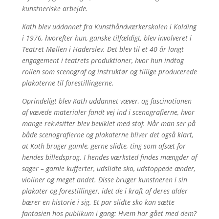
kunstneriske arbejde.
Kath blev uddannet fra Kunsthåndværkerskolen i Kolding
i 1976, hvorefter hun, ganske tilfældigt, blev involveret i
Teatret Møllen i Haderslev. Det blev til et 40 år langt
engagement i teatrets produktioner, hvor hun indtog
rollen som scenograf og instruktør og tillige producerede
plakaterne til forestillingerne.
Oprindeligt blev Kath uddannet væver, og fascinationen
af vævede materialer fandt vej ind i scenografierne, hvor
mange rekvisitter blev beviklet med stof. Når man ser på
både scenografierne og plakaterne bliver det også klart,
at Kath bruger gamle, gerne slidte, ting som afsæt for
hendes billedsprog. I hendes værksted findes mængder af
sager – gamle kufferter, udslidte sko, udstoppede ænder,
violiner og meget andet. Disse bruger kunstneren i sin
plakater og forestillinger, idet de i kraft af deres alder
bærer en historie i sig. Et par slidte sko kan sætte
fantasien hos publikum i gang: Hvem har gået med dem?