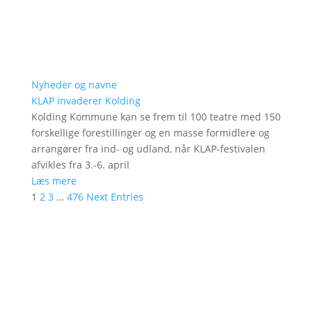
Nyheder og navne
KLAP invaderer Kolding
Kolding Kommune kan se frem til 100 teatre med 150
forskellige forestillinger og en masse formidlere og
arrangører fra ind- og udland, når KLAP-festivalen
afvikles fra 3.-6. april
Læs mere
1
2
3
…
476
Next Entries