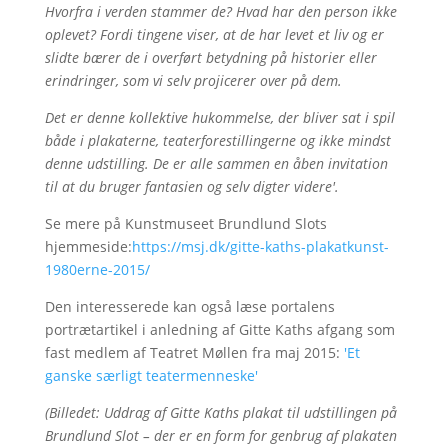
Hvorfra i verden stammer de? Hvad har den person ikke
oplevet? Fordi tingene viser, at de har levet et liv og er
slidte bærer de i overført betydning på historier eller
erindringer, som vi selv projicerer over på dem.
Det er denne kollektive hukommelse, der bliver sat i spil
både i plakaterne, teaterforestillingerne og ikke mindst
denne udstilling. De er alle sammen en åben invitation
til at du bruger fantasien og selv digter videre'.
Se mere på Kunstmuseet Brundlund Slots
hjemmeside:
https://msj.dk/gitte-kaths-plakatkunst-
1980erne-2015/
Den interesserede kan også læse portalens
portrætartikel i anledning af Gitte Kaths afgang som
fast medlem af Teatret Møllen fra maj 2015:
'Et
ganske særligt teatermenneske'
(Billedet: Uddrag af Gitte Kaths plakat til udstillingen på
Brundlund Slot – der er en form for genbrug af plakaten