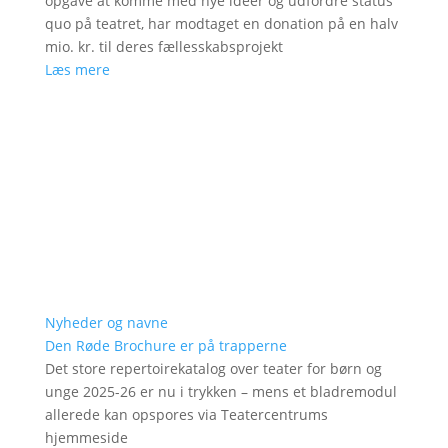
opgave at komme med nye ideer og udfordre status
quo på teatret, har modtaget en donation på en halv
mio. kr. til deres fællesskabsprojekt
Læs mere
Nyheder og navne
Den Røde Brochure er på trapperne
Det store repertoirekatalog over teater for børn og
unge 2025-26 er nu i trykken – mens et bladremodul
allerede kan opspores via Teatercentrums
hjemmeside