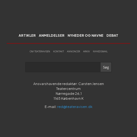
ARTIKLER
ANMELDELSER
NYHEDER OG NAVNE
DEBAT
OM TEATERAVISEN
KONTAKT
ANNONCER
ARKIV
NYHEDSMAIL
Ansvarshavende redaktør: Carsten Jensen
Teatercentrum
Nørregade 26,1
1165 København K
E-mail:
red@teateravisen.dk