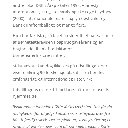
andre, bl.a. DSB's Årsplakater 1998, Amnesty
International (1991), De Paralympiske Lege i Sydney
(2000), Internationale teater- og lyrikfestivaler og
Dansk Kraftemballage og mange flere.
Hun har faktisk også lavet forsider til et par sæsoner
af Børneteateravisen i papirudgaveårene og en
bogforside til en af redaktørens
børneteaterhistorieskrifter.
Sidstnævnte kan dog ikke ses på udstillingen, der
viser omkring 90 forskellige plakater fra hendes
omfangsrige og internationalt priste virke.
Udstillingens overskrift forklares på kunstmuseets
hjemmeside:
'Velkommen indenfor i Gitte Kaths værksted. Her får du
muligheden for a
t følge kunstnerens arbejdsproces fra
idé til færdigt værk. Der er plakater, scenografier og et
mylder af gamle sager, som alt sammen indgår i Kaths