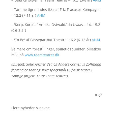
– 'Spørge Jørgen' af Team Teatret – 10.2 (3-8 år)
ANM
– Tamme tigre findes ikke af Frk. Fracasos Kompagni
– 12.2 (7-11 år)
ANM
– 'Korp, Korp' af Annika Ostwald/Ida Uvaas – 14.-15.2
(0,6-3 år)
– 'To Be' af Passepartout Theatre -16.2 (6-12 år)
ANM
Se mere om forestillinger, spilletidspunkter, billetkøb
m.v. på
www.teamteatret.dk
(Billedet: Sofie Ancher Vea og Anders Cornelius Zoffmann
forvandler sødt og sjovt spørgsmål til fysisk teater i
'Spørge Jørgen'. Foto: Team Teatret)
(caj)
Flere nyheder & navne