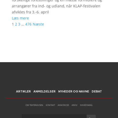
arrangører fra ind- og udland, når KLAP-festivalen
afvikles fra 3.-6. april
Læs mere
1
2
3
…
476
Næste
ARTIKLER
ANMELDELSER
NYHEDER OG NAVNE
DEBAT
OM TEATERAVISEN
KONTAKT
ANNONCER
ARKIV
NYHEDSMAIL