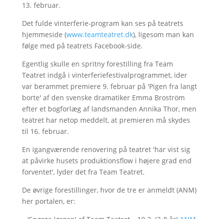
13. februar.
Det fulde vinterferie-program kan ses på teatrets
hjemmeside (
www.teamteatret.dk
), ligesom man kan
følge med på teatrets Facebook-side.
Egentlig skulle en spritny forestilling fra Team
Teatret indgå i vinterferiefestivalprogrammet, ider
var berammet premiere 9. februar på 'Pigen fra langt
borte' af den svenske dramatiker Emma Broström
efter et bogforlæg af landsmanden Annika Thor, men
teatret har netop meddelt, at premieren må skydes
til 16. februar.
En igangværende renovering på teatret 'har vist sig
at påvirke husets produktionsflow i højere grad end
forventet', lyder det fra Team Teatret.
De øvrige forestillinger, hvor de tre er anmeldt (ANM)
her portalen, er: