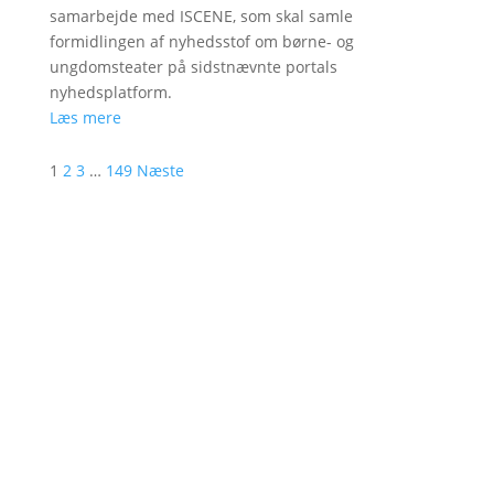
samarbejde med ISCENE, som skal samle
formidlingen af nyhedsstof om børne- og
ungdomsteater på sidstnævnte portals
nyhedsplatform.
Læs mere
1
2
3
…
149
Næste