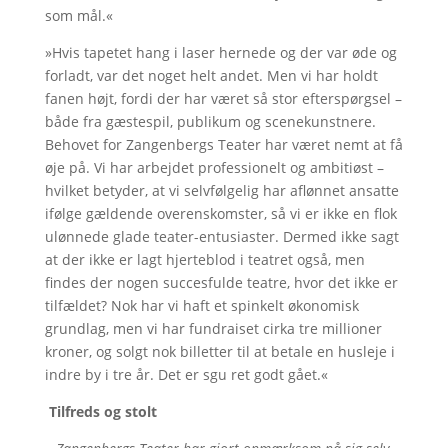
som mål.«
»Hvis tapetet hang i laser hernede og der var øde og
forladt, var det noget helt andet. Men vi har holdt
fanen højt, fordi der har været så stor efterspørgsel –
både fra gæstespil, publikum og scenekunstnere.
Behovet for Zangenbergs Teater har været nemt at få
øje på. Vi har arbejdet professionelt og ambitiøst –
hvilket betyder, at vi selvfølgelig har aflønnet ansatte
ifølge gældende overenskomster, så vi er ikke en flok
ulønnede glade teater-entusiaster. Dermed ikke sagt
at der ikke er lagt hjerteblod i teatret også, men
findes der nogen succesfulde teatre, hvor det ikke er
tilfældet? Nok har vi haft et spinkelt økonomisk
grundlag, men vi har fundraiset cirka tre millioner
kroner, og solgt nok billetter til at betale en husleje i
indre by i tre år. Det er sgu ret godt gået.«
Tilfreds og stolt