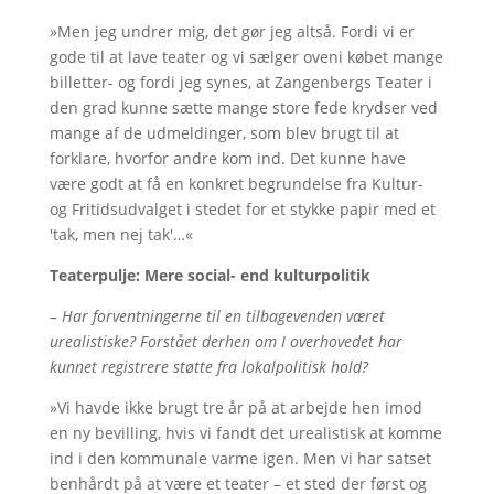
»Men jeg undrer mig, det gør jeg altså. Fordi vi er
gode til at lave teater og vi sælger oveni købet mange
billetter- og fordi jeg synes, at Zangenbergs Teater i
den grad kunne sætte mange store fede krydser ved
mange af de udmeldinger, som blev brugt til at
forklare, hvorfor andre kom ind. Det kunne have
være godt at få en konkret begrundelse fra Kultur-
og Fritidsudvalget i stedet for et stykke papir med et
'tak, men nej tak'…«
Teaterpulje: Mere social- end kulturpolitik
– Har forventningerne til en tilbagevenden været
urealistiske? Forstået derhen om I overhovedet har
kunnet registrere støtte fra lokalpolitisk hold?
»Vi havde ikke brugt tre år på at arbejde hen imod
en ny bevilling, hvis vi fandt det urealistisk at komme
ind i den kommunale varme igen. Men vi har satset
benhårdt på at være et teater – et sted der først og