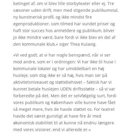
betinget af, om vi blev lille storbyteater eller ej. Tre
sæsoner uden drift, men med stigende publikumstal,
ny kunstnerisk profil, og ikke mindst fire
egenproduktioner, som tilmed har vundet priser og
haft stor succes hos anmeldere og publikum, bliver
jo ikke mindre værd, bare fordi vi ikke blev en del af
den kommunale klub,« siger Thea Kulavig.
»Vi ved godt, at vi har nogle benspænd, når vi ser
mod andre, som er i ordningen: Vi har ikke til huse i
kommunale lokaler og har umiddelbart en høj
husleje, som dog ikke er så høj, hvis man ser på
aktivitetsniveauet og støttebehovet – faktisk har vi
kunnet betale huslejen UDEN driftsstøtte – så vi var
forberedte på det. Men det er selvfølgelig surt, fordi
vores publikum og København ville kunne have fået
så meget mere, hvis de havde støttet os. For teatret
havde det været gunstigt at have fire år med
økonomisk stabilitet til at kunne nå endnu længere
med vores visioner, end vi allerede er.«