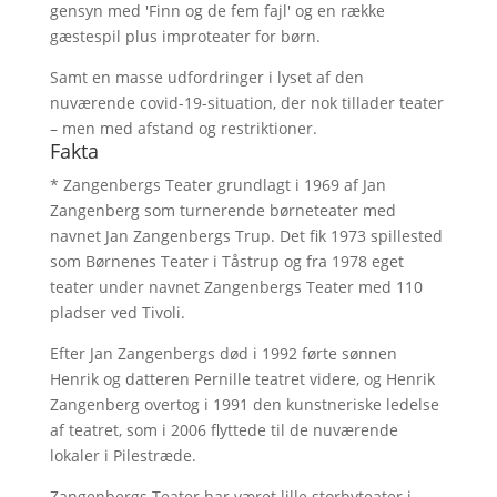
gensyn med 'Finn og de fem fajl' og en række
gæstespil plus improteater for børn.
Samt en masse udfordringer i lyset af den
nuværende covid-19-situation, der nok tillader teater
– men med afstand og restriktioner.
Fakta
* Zangenbergs Teater grundlagt i 1969 af Jan
Zangenberg som turnerende børneteater med
navnet Jan Zangenbergs Trup. Det fik 1973 spillested
som Børnenes Teater i Tåstrup og fra 1978 eget
teater under navnet Zangenbergs Teater med 110
pladser ved Tivoli.
Efter Jan Zangenbergs død i 1992 førte sønnen
Henrik og datteren Pernille teatret videre, og Henrik
Zangenberg overtog i 1991 den kunstneriske ledelse
af teatret, som i 2006 flyttede til de nuværende
lokaler i Pilestræde.
Zangenbergs Teater har været lille storbyteater i