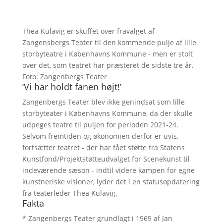
Thea Kulavig er skuffet over fravalget af
Zangensbergs Teater til den kommende pulje af lille
storbyteatre i Københavns Kommune - men er stolt
over det, som teatret har præsteret de sidste tre år.
Foto: Zangenbergs Teater
‘Vi har holdt fanen højt!’
Zangenbergs Teater blev ikke genindsat som lille
storbyteater i Københavns Kommune, da der skulle
udpeges teatre til puljen for perioden 2021-24.
Selvom fremtiden og økonomien derfor er uvis,
fortsætter teatret - der har fået støtte fra Statens
Kunstfond/Projektstøtteudvalget for Scenekunst til
indeværende sæson - indtil videre kampen for egne
kunstneriske visioner, lyder det i en statusopdatering
fra teaterleder Thea Kulavig.
Fakta
* Zangenbergs Teater grundlagt i 1969 af Jan