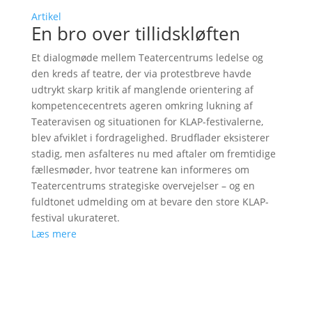
Artikel
En bro over tillidskløften
Et dialogmøde mellem Teatercentrums ledelse og
den kreds af teatre, der via protestbreve havde
udtrykt skarp kritik af manglende orientering af
kompetencecentrets ageren omkring lukning af
Teateravisen og situationen for KLAP-festivalerne,
blev afviklet i fordragelighed. Brudflader eksisterer
stadig, men asfalteres nu med aftaler om fremtidige
fællesmøder, hvor teatrene kan informeres om
Teatercentrums strategiske overvejelser – og en
fuldtonet udmelding om at bevare den store KLAP-
festival ukurateret.
Læs mere