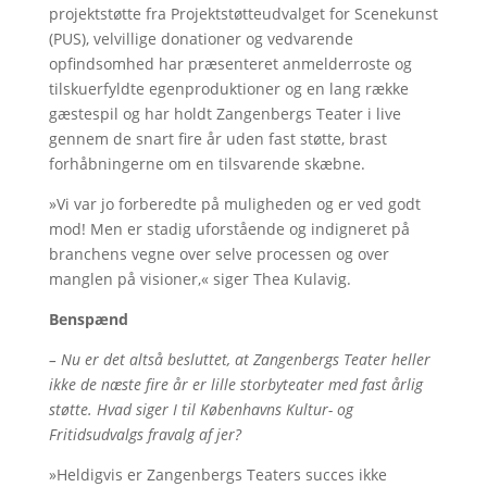
projektstøtte fra Projektstøtteudvalget for Scenekunst
(PUS), velvillige donationer og vedvarende
opfindsomhed har præsenteret anmelderroste og
tilskuerfyldte egenproduktioner og en lang række
gæstespil og har holdt Zangenbergs Teater i live
gennem de snart fire år uden fast støtte, brast
forhåbningerne om en tilsvarende skæbne.
»Vi var jo forberedte på muligheden og er ved godt
mod! Men er stadig uforstående og indigneret på
branchens vegne over selve processen og over
manglen på visioner,« siger Thea Kulavig.
Benspænd
– Nu er det altså besluttet, at Zangenbergs Teater heller
ikke de næste fire år er lille storbyteater med fast årlig
støtte. Hvad siger I til Københavns Kultur- og
Fritidsudvalgs fravalg af jer?
»Heldigvis er Zangenbergs Teaters succes ikke