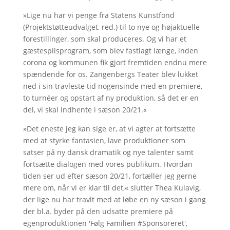
»Lige nu har vi penge fra Statens Kunstfond
(Projektstøtteudvalget, red.) til to nye og højaktuelle
forestillinger, som skal produceres. Og vi har et
gæstespilsprogram, som blev fastlagt længe, inden
corona og kommunen fik gjort fremtiden endnu mere
spændende for os. Zangenbergs Teater blev lukket
ned i sin travleste tid nogensinde med en premiere,
to turnéer og opstart af ny produktion, så det er en
del, vi skal indhente i sæson 20/21.«
»Det eneste jeg kan sige er, at vi agter at fortsætte
med at styrke fantasien, lave produktioner som
satser på ny dansk dramatik og nye talenter samt
fortsætte dialogen med vores publikum. Hvordan
tiden ser ud efter sæson 20/21, fortæller jeg gerne
mere om, når vi er klar til det,« slutter Thea Kulavig,
der lige nu har travlt med at løbe en ny sæson i gang
der bl.a. byder på den udsatte premiere på
egenproduktionen 'Følg Familien #Sponsoreret',