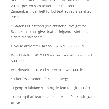
der havde været teatrets administrator siden oktober
2016 - posten som teaterleder fra Henrik
Zangenberg, der helt forlod teatret ved årsskiftet
2018.
* Statens Kunstfond (Projektstøtteudvalget for
Scenekunst) har givet teatret følgende støtte de
sidste tre sæsoner:
Diverse aktiviteter sæson 2020-21: 800.000 kr.
Projektstøtte i 2019 til 'Følg Familien #Sponsoreret':
500.000 kr.
Projektstøtte i 2018 til 'Far er sur': 400.000 kr.
* Efterårssæsonen på Zangenberg:
- Egenproduktion: 'Finn og de fem fajl' (fra 11 år)
- Gæstespil af Teater Fantast: 'Mustafas Kiosk' (4-10
år) og