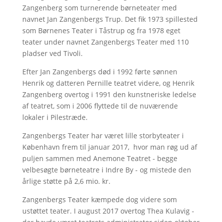
Zangenberg som turnerende børneteater med
navnet Jan Zangenbergs Trup. Det fik 1973 spillested
som Børnenes Teater i Tåstrup og fra 1978 eget
teater under navnet Zangenbergs Teater med 110
pladser ved Tivoli.
Efter Jan Zangenbergs død i 1992 førte sønnen
Henrik og datteren Pernille teatret videre, og Henrik
Zangenberg overtog i 1991 den kunstneriske ledelse
af teatret, som i 2006 flyttede til de nuværende
lokaler i Pilestræde.
Zangenbergs Teater har været lille storbyteater i
København frem til januar 2017, hvor man røg ud af
puljen sammen med Anemone Teatret - begge
velbesøgte børneteatre i Indre By - og mistede den
årlige støtte på 2,6 mio. kr.
Zangenbergs Teater kæmpede dog videre som
ustøttet teater. I august 2017 overtog Thea Kulavig -