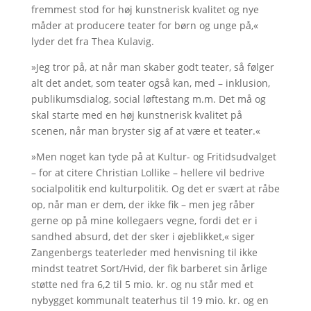
fremmest stod for høj kunstnerisk kvalitet og nye
måder at producere teater for børn og unge på,«
lyder det fra Thea Kulavig.
»Jeg tror på, at når man skaber godt teater, så følger
alt det andet, som teater også kan, med – inklusion,
publikumsdialog, social løftestang m.m. Det må og
skal starte med en høj kunstnerisk kvalitet på
scenen, når man bryster sig af at være et teater.«
»Men noget kan tyde på at Kultur- og Fritidsudvalget
– for at citere Christian Lollike – hellere vil bedrive
socialpolitik end kulturpolitik. Og det er svært at råbe
op, når man er dem, der ikke fik – men jeg råber
gerne op på mine kollegaers vegne, fordi det er i
sandhed absurd, det der sker i øjeblikket,« siger
Zangenbergs teaterleder med henvisning til ikke
mindst teatret Sort/Hvid, der fik barberet sin årlige
støtte ned fra 6,2 til 5 mio. kr. og nu står med et
nybygget kommunalt teaterhus til 19 mio. kr. og en