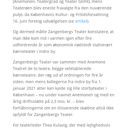
(Anemonen, Teatergrad og Teater Glimt), mens
Teaterøen blev eneste fravalgte fra den nuværende
pulje, da Københavns Kultur- og Fritidsforvaltning
16. juni foretog udvælgelsen (se
artikel
).
Og dermed måtte Zangenbergs Teater konstatere, at
man ikke kom ind i varmen igen efter fire
udfordrende år som økonomisk nødstedt stationært
børneteater i indre by.
Zangenbergs Teater var sammen med Anemone
Teatret de to teatre, begge veletablerede
børneteatre, der røg ud af ordningen for fire år
siden, men mens kollegerne fra indre by fra 1.
januar 2021 atter kan kalde sig lille storbyteater i
København – nu under navnet Anemonen og med en
årlig driftsstøtte på 2,3 mio. kr. – blev
forhåbningerne om en tilsvarende skæbne altså ikke
opfyldt for Zangenbergs Teater.
For teaterleder Thea Kulavig, der med lejlighedsvis