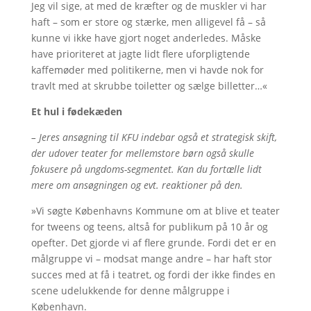
Jeg vil sige, at med de kræfter og de muskler vi har
haft – som er store og stærke, men alligevel få – så
kunne vi ikke have gjort noget anderledes. Måske
have prioriteret at jagte lidt flere uforpligtende
kaffemøder med politikerne, men vi havde nok for
travlt med at skrubbe toiletter og sælge billetter…«
Et hul i fødekæden
– Jeres ansøgning til KFU indebar også et strategisk skift,
der udover teater for mellemstore børn også skulle
fokusere på ungdoms-segmentet. Kan du fortælle lidt
mere om ansøgningen og evt. reaktioner på den.
»Vi søgte Københavns Kommune om at blive et teater
for tweens og teens, altså for publikum på 10 år og
opefter. Det gjorde vi af flere grunde. Fordi det er en
målgruppe vi – modsat mange andre – har haft stor
succes med at få i teatret, og fordi der ikke findes en
scene udelukkende for denne målgruppe i
København.