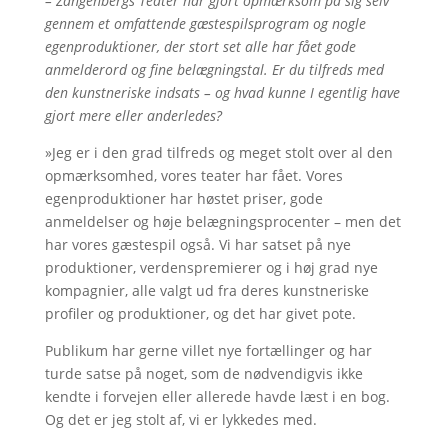
– Zangenbergs Teater har gjort opmærksom på sig selv
gennem et omfattende gæstespilsprogram og nogle
egenproduktioner, der stort set alle har fået gode
anmelderord og fine belægningstal. Er du tilfreds med
den kunstneriske indsats – og hvad kunne I egentlig have
gjort mere eller anderledes?
»Jeg er i den grad tilfreds og meget stolt over al den
opmærksomhed, vores teater har fået. Vores
egenproduktioner har høstet priser, gode
anmeldelser og høje belægningsprocenter – men det
har vores gæstespil også. Vi har satset på nye
produktioner, verdenspremierer og i høj grad nye
kompagnier, alle valgt ud fra deres kunstneriske
profiler og produktioner, og det har givet pote.
Publikum har gerne villet nye fortællinger og har
turde satse på noget, som de nødvendigvis ikke
kendte i forvejen eller allerede havde læst i en bog.
Og det er jeg stolt af, vi er lykkedes med.