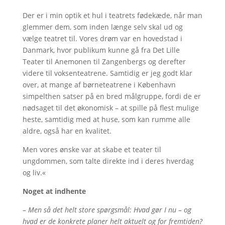
Der er i min optik et hul i teatrets fødekæde, når man
glemmer dem, som inden længe selv skal ud og
vælge teatret til. Vores drøm var en hovedstad i
Danmark, hvor publikum kunne gå fra Det Lille
Teater til Anemonen til Zangenbergs og derefter
videre til voksenteatrene. Samtidig er jeg godt klar
over, at mange af børneteatrene i København
simpelthen satser på en bred målgruppe, fordi de er
nødsaget til det økonomisk – at spille på flest mulige
heste, samtidig med at huse, som kan rumme alle
aldre, også har en kvalitet.
Men vores ønske var at skabe et teater til
ungdommen, som talte direkte ind i deres hverdag
og liv.«
Noget at indhente
– Men så det helt store spørgsmål: Hvad gør I nu – og
hvad er de konkrete planer helt aktuelt og for fremtiden?