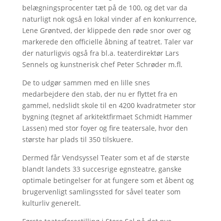
belægningsprocenter tæt på de 100, og det var da
naturligt nok også en lokal vinder af en konkurrence,
Lene Grøntved, der klippede den røde snor over og
markerede den officielle åbning af teatret. Taler var
der naturligvis også fra bl.a. teaterdirektør Lars
Sennels og kunstnerisk chef Peter Schrøder m.fl.
De to udgør sammen med en lille snes
medarbejdere den stab, der nu er flyttet fra en
gammel, nedslidt skole til en 4200 kvadratmeter stor
bygning (tegnet af arkitektfirmaet Schmidt Hammer
Lassen) med stor foyer og fire teatersale, hvor den
største har plads til 350 tilskuere.
Dermed får Vendsyssel Teater som et af de største
blandt landets 33 succesrige egnsteatre, ganske
optimale betingelser for at fungere som et åbent og
brugervenligt samlingssted for såvel teater som
kulturliv generelt.