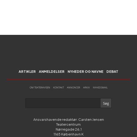
ARTIKLER
ANMELDELSER
NYHEDER OG NAVNE
DEBAT
OM TEATERAVISEN
KONTAKT
ANNONCER
ARKIV
NYHEDSMAIL
Ansvarshavende redaktør: Carsten Jensen
Teatercentrum
Nørregade 26,1
1165 København K