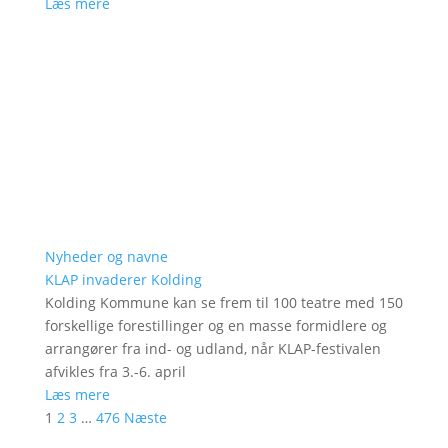
Læs mere
Nyheder og navne
KLAP invaderer Kolding
Kolding Kommune kan se frem til 100 teatre med 150
forskellige forestillinger og en masse formidlere og
arrangører fra ind- og udland, når KLAP-festivalen
afvikles fra 3.-6. april
Læs mere
1
2
3
…
476
Næste