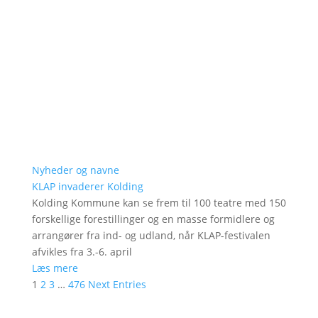
Nyheder og navne
KLAP invaderer Kolding
Kolding Kommune kan se frem til 100 teatre med 150
forskellige forestillinger og en masse formidlere og
arrangører fra ind- og udland, når KLAP-festivalen
afvikles fra 3.-6. april
Læs mere
1
2
3
…
476
Next Entries