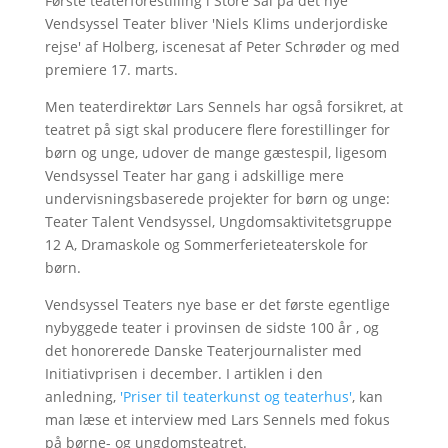
Første teaterforestilling i Store Sal på det nye
Vendsyssel Teater bliver 'Niels Klims underjordiske
rejse' af Holberg, iscenesat af Peter Schrøder og med
premiere 17. marts.
Men teaterdirektør Lars Sennels har også forsikret, at
teatret på sigt skal producere flere forestillinger for
børn og unge, udover de mange gæstespil, ligesom
Vendsyssel Teater har gang i adskillige mere
undervisningsbaserede projekter for børn og unge:
Teater Talent Vendsyssel, Ungdomsaktivitetsgruppe
12 A, Dramaskole og Sommerferieteaterskole for
børn.
Vendsyssel Teaters nye base er det første egentlige
nybyggede teater i provinsen de sidste 100 år , og
det honorerede Danske Teaterjournalister med
Initiativprisen i december. I artiklen i den
anledning,
'Priser til teaterkunst og teaterhus'
, kan
man læse et interview med Lars Sennels med fokus
på børne- og ungdomsteatret.