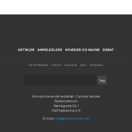
ARTIKLER
ANMELDELSER
NYHEDER OG NAVNE
DEBAT
OM TEATERAVISEN
KONTAKT
ANNONCER
ARKIV
NYHEDSMAIL
Ansvarshavende redaktør: Carsten Jensen
Teatercentrum
Nørregade 26,1
1165 København K
E-mail:
red@teateravisen.dk