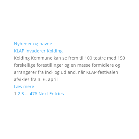
Nyheder og navne
KLAP invaderer Kolding
Kolding Kommune kan se frem til 100 teatre med 150
forskellige forestillinger og en masse formidlere og
arrangører fra ind- og udland, når KLAP-festivalen
afvikles fra 3.-6. april
Læs mere
1
2
3
…
476
Next Entries