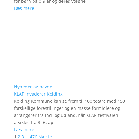
for børn på 0-9 år og deres voksne
Læs mere
Nyheder og navne
KLAP invaderer Kolding
Kolding Kommune kan se frem til 100 teatre med 150
forskellige forestillinger og en masse formidlere og
arrangører fra ind- og udland, når KLAP-festivalen
afvikles fra 3.-6. april
Læs mere
1
2
3
…
476
Næste