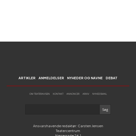
ARTIKLER
ANMELDELSER
NYHEDER OG NAVNE
DEBAT
OM TEATERAVISEN
KONTAKT
ANNONCER
ARKIV
NYHEDSMAIL
Ansvarshavende redaktør: Carsten Jensen
Teatercentrum
Nørregade 26,1