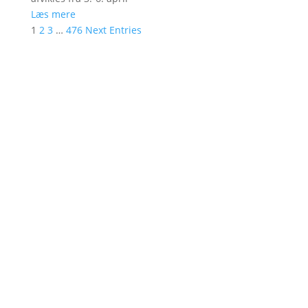
Læs mere
1
2
3
…
476
Next Entries