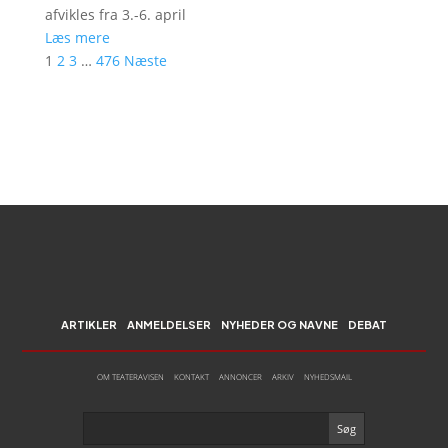
afvikles fra 3.-6. april
Læs mere
1
2
3
…
476
Næste
ARTIKLER
ANMELDELSER
NYHEDER OG NAVNE
DEBAT
OM TEATERAVISEN
KONTAKT
ANNONCER
ARKIV
NYHEDSMAIL