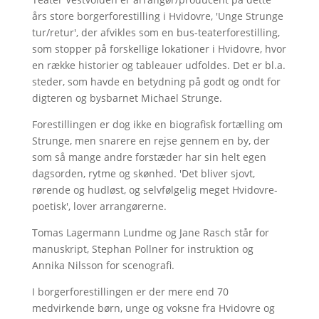
års store borgerforestilling i Hvidovre, 'Unge Strunge
tur/retur', der afvikles som en bus-teaterforestilling,
som stopper på forskellige lokationer i Hvidovre, hvor
en række historier og tableauer udfoldes. Det er bl.a.
steder, som havde en betydning på godt og ondt for
digteren og bysbarnet Michael Strunge.
Forestillingen er dog ikke en biografisk fortælling om
Strunge, men snarere en rejse gennem en by, der
som så mange andre forstæder har sin helt egen
dagsorden, rytme og skønhed. 'Det bliver sjovt,
rørende og hudløst, og selvfølgelig meget Hvidovre-
poetisk', lover arrangørerne.
Tomas Lagermann Lundme og Jane Rasch står for
manuskript, Stephan Pollner for instruktion og
Annika Nilsson for scenografi.
I borgerforestillingen er der mere end 70
medvirkende børn, unge og voksne fra Hvidovre og