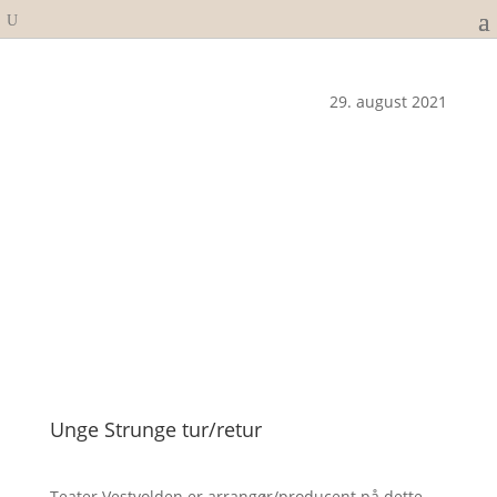
29. august 2021
Unge Strunge tur/retur
Teater Vestvolden er arrangør/producent på dette