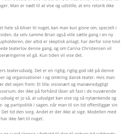
r. Man er nødt til at vise og udstille, at ens retorik ikke
 hele så bliver til noget, kan man kun gisne om, specielt i
 år siden, da selv samme Brian også ville sætte gang i en ny
Lupholderen, der altid er skeptisk anlagt, har derfor sine tvivl
mlede teaterlov denne gang, og om Carina Christensen vil
berøringerne vil gå. Kun tiden vil vise det.
rs teaterudvalg. Det er en rigtig, rigtig god idé på denne
per og organisationer i og omkring dansk teater. Hvis man
er det vejen frem: Et lille, visionært og manøvredygtigt
orium, der ikke på forhånd låser alt fast i de nuværende
udvalg er jo så, at udvalget kan vise sig så nytænkende og
 og partipolitik i sagen, når man til sin tid offentliggør sin
 Det tid den sorg. Andet er der ikke at sige. Modellen med
r ikke ført til noget.
r en sund skepsis i forhold til den til enhver tid siddende