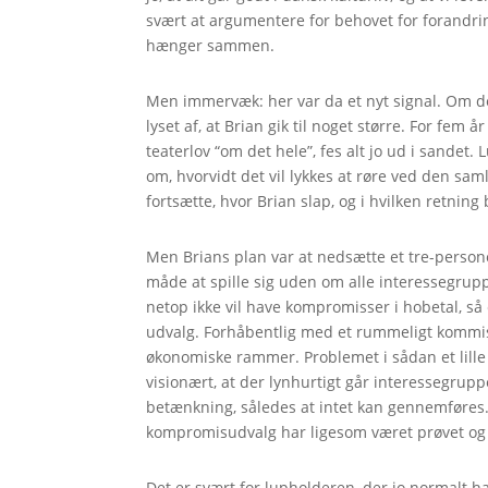
svært at argumentere for behovet for forandringe
hænger sammen.
Men immervæk: her var da et nyt signal. Om det
lyset af, at Brian gik til noget større. For fem
teaterlov “om det hele”, fes alt jo ud i sandet. 
om, hvorvidt det vil lykkes at røre ved den sa
fortsætte, hvor Brian slap, og i hvilken retning 
Men Brians plan var at nedsætte et tre-persone
måde at spille sig uden om alle interessegrup
netop ikke vil have kompromisser i hobetal, så 
udvalg. Forhåbentlig med et rummeligt kommiss
økonomiske rammer. Problemet i sådan et lille 
visionært, at der lynhurtigt går interessegruppe-
betænkning, således at intet kan gennemføres.
kompromisudvalg har ligesom været prøvet og ha
Det er svært for lupholderen, der jo normalt ha