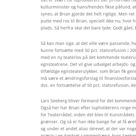
kulturminister og hans/hendes fikse påfund, at 
synes, at Brian gjorde det helt rigtige. Men ret 
putte med ros til Brian, specielt ikke nu, hvor
plads. Så herfra skal det bare lyde: Godt gået, 
Så kan man sige, at det ville være passende, hv
kunne fortsætte med 50 pct. statsrefusion i 200
med en ny teaterlov på det kommende teaterudva
egnsteatrene. Det vil give udvalget arbejds- og 
tilfældige egnsteaterulykker, som Brian fik ge
må være et ændringsforslag til finanslovsforsla
dvs. en fortsættelse af 50 pct. statsrefusion
Lars Seeberg bliver formand for det kommende 
Også her har Brian efter lupholderens ringe 
for Teaterrådet, inden det blev til Kunstråde
grænser. Og så er han ikke bange for at få ø
og under et andet alias skrevet, at der var nog
præcis i en konkret sammenhæng, hvor Seeberg