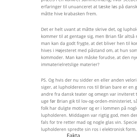
erfaringer til unuanceret at tæske løs på dansk
måtte hive krabasken frem.
Det er helt uvant at måtte skrive det, og luphol
kommer til at gentage sig, men Brian får alts
man kan da godt frygte, at det bliver hen til 
hives i Højesteret med påstand om, at hun som
kommoder. Man kan måske forudse, at den nye m
immaterielretslige materier?
PS. Og hvis der nu sidder en eller anden velori
siger, at lupholderens ros til Brian bare er e
andre fra dansk teater og omegn var inviteret 
uge før Brian gik til lov-og-orden-ministeriet,
folk har dulgte motiver og er i lommen på nog
lupholderen. Middagen var rigtig god, men den t
fals for tre retter mad og nogle glas vin. Spec
lupholderen spredte sin ros i elektronisk form.
Fakta