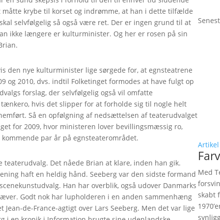
måtte krybe til korset og indrømme, at han i dette tilfælde
Senest
skal selvfølgelig så også være ret. Der er ingen grund til at
 han ikke længere er kulturminister. Og her er rosen på sin
Brian.
is den nye kulturminister lige sørgede for, at egnsteatrene
9 og 2010, dvs. indtil Folketinget formodes at have fulgt op
lgs forslag, der selvfølgelig også vil omfatte
tænkero, hvis det slipper for at forholde sig til nogle helt
nnemført. Så en opfølgning af nedsættelsen af teaterudvalget
get for 2009, hvor ministeren lover bevillingsmæssig ro,
, de kommende par år på egnsteaterområdet.
Artikel
Farv
teaterudvalg. Det nåede Brian at klare, inden han gik.
Med Te
mening haft en heldig hånd. Seeberg var den sidste formand
forsvi
ts scenekunstudvalg. Han har overblik, også udover Danmarks
skabt 
retæver. Godt nok har lupholderen i en anden sammenhæng
1970’e
et Jean-de-France-agtigt over Lars Seeberg. Men det var lige
synlig
 i en kronik i Information brugte sine udenlandske