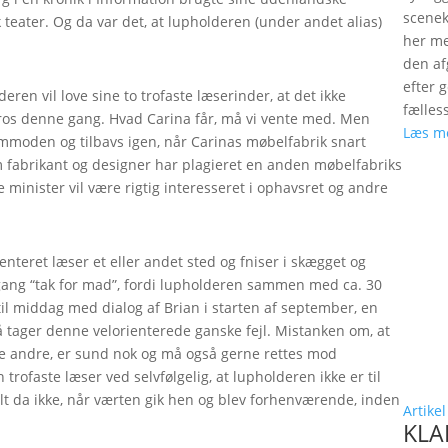
scenek
 teater. Og da var det, at lupholderen (under andet alias)
her me
den a
efter 
deren vil love sine to trofaste læserinder, at det ikke
fælles
å ros denne gang. Hvad Carina får, må vi vente med. Men
Læs m
kommoden og tilbavs igen, når Carinas møbelfabrik snart
 fabrikant og designer har plagieret en anden møbelfabriks
inister vil være rigtig interesseret i ophavsret og andre
enteret læser et eller andet sted og fniser i skægget og
n gang “tak for mad”, fordi lupholderen sammen med ca. 30
til middag med dialog af Brian i starten af september, en
 så tager denne velorienterede ganske fejl. Mistanken om, at
le andre, er sund nok og må også gerne rettes mod
rofaste læser ved selvfølgelig, at lupholderen ikke er til
ielt da ikke, når værten gik hen og blev forhenværende, inden
Artikel
KLAP