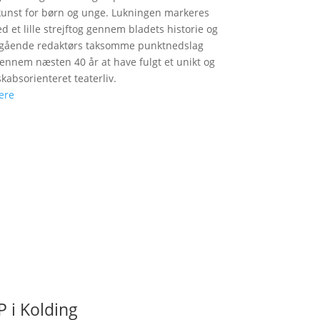
unst for børn og unge. Lukningen markeres
d et lille strejftog gennem bladets historie og
fgående redaktørs taksomme punktnedslag
gennem næsten 40 år at have fulgt et unikt og
skabsorienteret teaterliv.
ere
 i Kolding