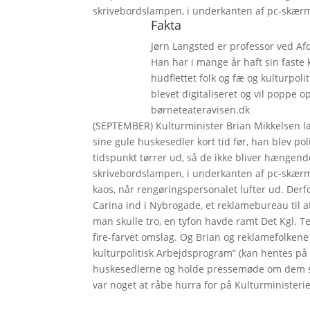
skrivebordslampen, i underkanten af pc-skær
Fakta
Jørn Langsted er professor ved Af
Han har i mange år haft sin faste
hudflettet folk og fæ og kulturpo
blevet digitaliseret og vil popp
børneteateravisen.dk
(SEPTEMBER) Kulturminister Brian Mikkelsen l
sine gule huskesedler kort tid før, han blev pol
tidspunkt tørrer ud, så de ikke bliver hængen
skrivebordslampen, i underkanten af pc-skærm
kaos, når rengøringspersonalet lufter ud. Derf
Carina ind i Nybrogade, et reklamebureau til a
man skulle tro, en tyfon havde ramt Det Kgl. T
fire-farvet omslag. Og Brian og reklamefolkene
kulturpolitisk Arbejdsprogram” (kan hentes på
huskesedlerne og holde pressemøde om dem sam
var noget at råbe hurra for på Kulturministerie