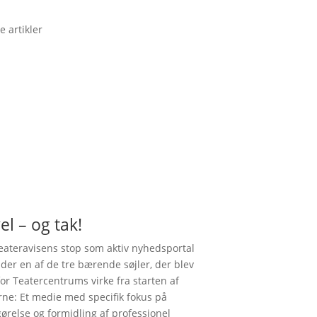
e artikler
el – og tak!
ateravisens stop som aktiv nyhedsportal
nder en af de tre bærende søjler, der blev
for Teatercentrums virke fra starten af
rne: Et medie med specifik fokus på
gørelse og formidling af professionel