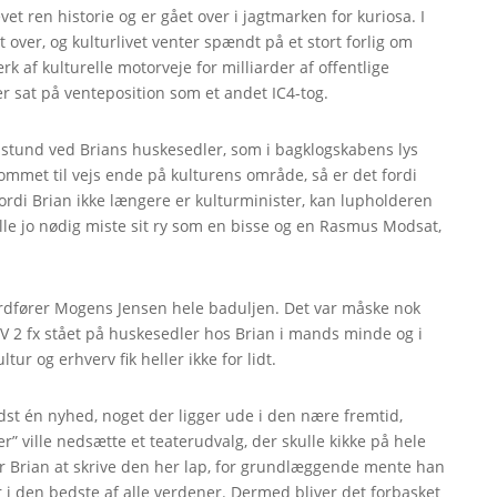
et ren historie og er gået over i jagtmarken for kuriosa. I
 over, og kulturlivet venter spændt på et stort forlig om
k af kulturelle motorveje for milliarder af offentlige
er sat på venteposition som et andet IC4-tog.
en stund ved Brians huskesedler, som i bagklogskabens lys
ommet til vejs ende på kulturens område, så er det fordi
fordi Brian ikke længere er kulturminister, kan lupholderen
lle jo nødig miste sit ry som en bisse og en Rasmus Modsat,
rdfører Mogens Jensen hele baduljen. Det var måske nok
 TV 2 fx stået på huskesedler hos Brian i mands minde og i
tur og erhverv fik heller ikke for lidt.
st én nyhed, noget der ligger ude i den nære fremtid,
r” ville nedsætte et teaterudvalg, der skulle kikke på hele
for Brian at skrive den her lap, for grundlæggende mente han
ever i den bedste af alle verdener. Dermed bliver det forbasket