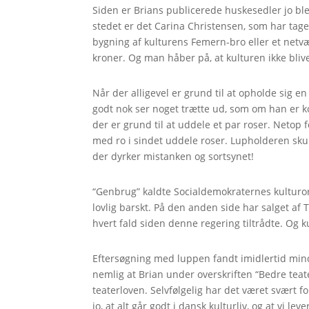
Siden er Brians publicerede huskesedler jo blev
stedet er det Carina Christensen, som har taget
bygning af kulturens Femern-bro eller et netvær
kroner. Og man håber på, at kulturen ikke bliv
Når der alligevel er grund til at opholde sig 
godt nok ser noget trætte ud, som om han er k
der er grund til at uddele et par roser. Netop 
med ro i sindet uddele roser. Lupholderen sku
der dyrker mistanken og sortsynet!
“Genbrug” kaldte Socialdemokraternes kulturo
lovlig barskt. På den anden side har salget af
hvert fald siden denne regering tiltrådte. Og kul
Eftersøgning med luppen fandt imidlertid mind
nemlig at Brian under overskriften “Bedre teate
teaterloven. Selvfølgelig har det været svært 
jo, at alt går godt i dansk kulturliv, og at vi l