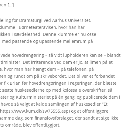
men […]
deling for Dramaturgi ved Aarhus Universitet.
 klumme i Børneteateravisen, hvor han har
litikken i særdeleshed. Denne klumme er nu osse
e op med passende og upassende mellemrum på
avede hovedrengøring – så vidt lupholderen kan se – blandt
itiminister. Det irriterende ved dem er jo, at limen på et
de, hvor man har hængt dem – på telefonen, på
en og rundt om på skrivebordet. Det bliver et forbandet
or fik Brian før hovedrengøringen i regeringen, der blæste
t sætte huskesedlerne op med kolossale overskrifter, så
eater og Kulturministeriet på én gang, og publicerede dem i
 havde så valgt at kalde samlingen af huskesedler “Et
 https://www.kum.dk/sw75555.asp) og at offentliggøre
me dag, som finanslovsforslaget, der sandt at sige ikke
ts område, blev offentliggjort.