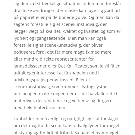
sig den værst tænkelige situation, inden man foreslår
drastiske ændringer, der måske kan tage sig godt ud
på papiret eller på de bonede gulve. Og man kan da
sagtens forestille sig et scenekunstudvalg, der
lægger vægt på kvalitet, kvalitet og kvalitet, og som er
lydhørt og igangsættende. Men man kan også
forestille sig et scenekunstudvalg, der bliver
politiseret, fordi det får mere magt, fx med mere
eller mindre direkte repræsentanter for
landsdelsscener eller Det Kgl. Teater, som jo vil få en
udtalt egeninteresse i at få snabelen ned i
udviklingspulje- pengekassen. Eller et
scenekunstudvalg, som rummer styringslystne
personager, måske nogen der er lidt halvfallerede i
teaterlivet, der véd bedre og vil herse og dirigere
med hele teaterbranchen.
Lupholderen må ærligt og oprigtigt sige, at forslaget
om det magtfulde scenekunstudvalg lyder for meget
af styring og for lidt af frihed. Så uanset hvor meget