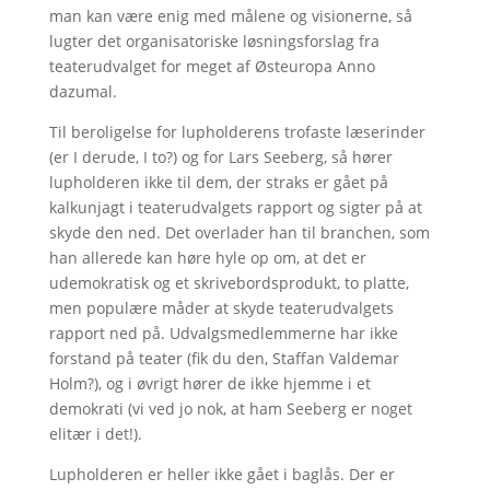
man kan være enig med målene og visionerne, så
lugter det organisatoriske løsningsforslag fra
teaterudvalget for meget af Østeuropa Anno
dazumal.
Til beroligelse for lupholderens trofaste læserinder
(er I derude, I to?) og for Lars Seeberg, så hører
lupholderen ikke til dem, der straks er gået på
kalkunjagt i teaterudvalgets rapport og sigter på at
skyde den ned. Det overlader han til branchen, som
han allerede kan høre hyle op om, at det er
udemokratisk og et skrivebordsprodukt, to platte,
men populære måder at skyde teaterudvalgets
rapport ned på. Udvalgsmedlemmerne har ikke
forstand på teater (fik du den, Staffan Valdemar
Holm?), og i øvrigt hører de ikke hjemme i et
demokrati (vi ved jo nok, at ham Seeberg er noget
elitær i det!).
Lupholderen er heller ikke gået i baglås. Der er