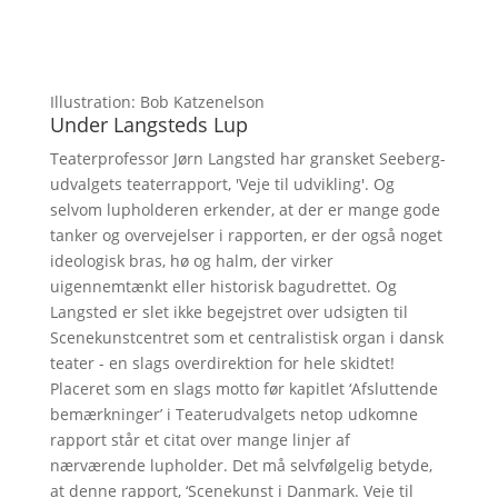
Illustration: Bob Katzenelson
Under Langsteds Lup
Teaterprofessor Jørn Langsted har gransket Seeberg-
udvalgets teaterrapport, 'Veje til udvikling'. Og
selvom lupholderen erkender, at der er mange gode
tanker og overvejelser i rapporten, er der også noget
ideologisk bras, hø og halm, der virker
uigennemtænkt eller historisk bagudrettet. Og
Langsted er slet ikke begejstret over udsigten til
Scenekunstcentret som et centralistisk organ i dansk
teater - en slags overdirektion for hele skidtet!
Placeret som en slags motto før kapitlet ‘Afsluttende
bemærkninger’ i Teaterudvalgets netop udkomne
rapport står et citat over mange linjer af
nærværende lupholder. Det må selvfølgelig betyde,
at denne rapport, ‘Scenekunst i Danmark. Veje til