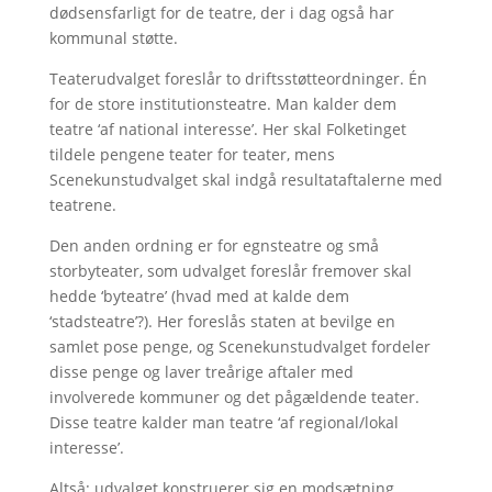
dødsensfarligt for de teatre, der i dag også har
kommunal støtte.
Teaterudvalget foreslår to driftsstøtteordninger. Én
for de store institutionsteatre. Man kalder dem
teatre ‘af national interesse’. Her skal Folketinget
tildele pengene teater for teater, mens
Scenekunstudvalget skal indgå resultataftalerne med
teatrene.
Den anden ordning er for egnsteatre og små
storbyteater, som udvalget foreslår fremover skal
hedde ‘byteatre’ (hvad med at kalde dem
‘stadsteatre’?). Her foreslås staten at bevilge en
samlet pose penge, og Scenekunstudvalget fordeler
disse penge og laver treårige aftaler med
involverede kommuner og det pågældende teater.
Disse teatre kalder man teatre ‘af regional/lokal
interesse’.
Altså: udvalget konstruerer sig en modsætning