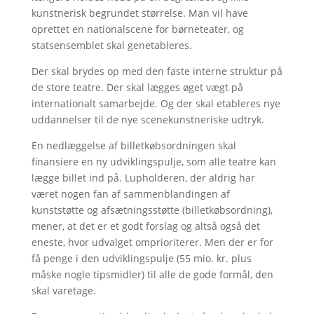
kunstnerisk begrundet størrelse. Man vil have
oprettet en nationalscene for børneteater, og
statsensemblet skal genetableres.
Der skal brydes op med den faste interne struktur på
de store teatre. Der skal lægges øget vægt på
internationalt samarbejde. Og der skal etableres nye
uddannelser til de nye scenekunstneriske udtryk.
En nedlæggelse af billetkøbsordningen skal
finansiere en ny udviklingspulje, som alle teatre kan
lægge billet ind på. Lupholderen, der aldrig har
været nogen fan af sammenblandingen af
kunststøtte og afsætningsstøtte (billetkøbsordning),
mener, at det er et godt forslag og altså også det
eneste, hvor udvalget omprioriterer. Men der er for
få penge i den udviklingspulje (55 mio. kr. plus
måske nogle tipsmidler) til alle de gode formål, den
skal varetage.