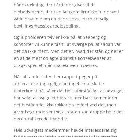
håndsrækning, der i årtier er givet til de
embedsmænd, der i en længere årrække har drømt
våde drømme om en bedre, dvs. mere entydig,
bevillingsmæssig arbejdsdeling.
Og lupholderen tvivler ikke på, at Seeberg og
konsorter vil kunne fås til at sværge på, at sådan var
det da ikke ment. Men det er, hvad der står, og det er
en af de mest oplagte politiske konsekvenser at
drage, specielt når sparekniven hvæsses.
Når alt andet i den her rapport peger på
afhierarkisering og lige betingelser at skabe
teaterkunst på, så er det helt uforståeligt, at udvalget
har valgt at bygge et hierarki, der bare cementerer
det bestående, ikke rokker en tøddel ved det, men
giver begrundelser for, at staten kan droppe hele det
decentraliserede teaterliv.
Hvis udvalgets medlemmer havde interesseret sig