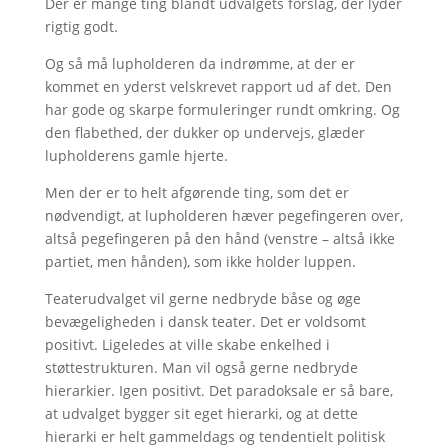
Der er mange ting blandt udvalgets forslag, der lyder
rigtig godt.
Og så må lupholderen da indrømme, at der er
kommet en yderst velskrevet rapport ud af det. Den
har gode og skarpe formuleringer rundt omkring. Og
den flabethed, der dukker op undervejs, glæder
lupholderens gamle hjerte.
Men der er to helt afgørende ting, som det er
nødvendigt, at lupholderen hæver pegefingeren over,
altså pegefingeren på den hånd (venstre – altså ikke
partiet, men hånden), som ikke holder luppen.
Teaterudvalget vil gerne nedbryde båse og øge
bevægeligheden i dansk teater. Det er voldsomt
positivt. Ligeledes at ville skabe enkelhed i
støttestrukturen. Man vil også gerne nedbryde
hierarkier. Igen positivt. Det paradoksale er så bare,
at udvalget bygger sit eget hierarki, og at dette
hierarki er helt gammeldags og tendentielt politisk