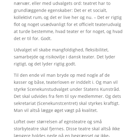
nærvær, eller med udvalgets ord: teatret har to
grundlæggende egenskaber: Det er et socialt,
kollektivt rum, og det er live her og nu. – Det er rigtig
flot og noget usædvanligt for et officielt teaterudvalg
at turde bestemme, hvad teater er for noget, og hvad
det er til for. Godt.
Udvalget vil skabe mangfoldighed, fleksibilitet,
samarbejde og risikovilje i dansk teater. Det lyder
rigtigt, og det lyder rigtig godt.
Til den ende vil man bryde op med nogle af de
kasser og båse, teaterloven er inddelt i. Og man vil
styrke Scenekunstudvalget under Statens Kunstråd.
Det skal udvides fra fem til syv medlemmer. Og dets
sekretariat (Scenekunstcentret) skal styrkes kraftigt.
Man vil altså lægge øget vægt på kvalitet.
Loftet over størrelsen af egnsteatre og små
storbyteatre skal fjernes. Disse teatre skal altså ikke
længere holdes nede på en begrænset og ikke-