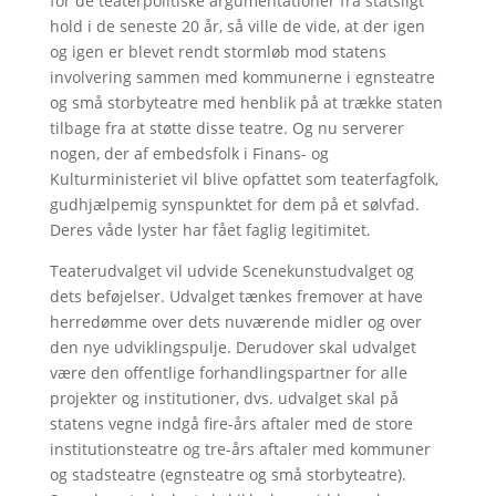
for de teaterpolitiske argumentationer fra statsligt
hold i de seneste 20 år, så ville de vide, at der igen
og igen er blevet rendt stormløb mod statens
involvering sammen med kommunerne i egnsteatre
og små storbyteatre med henblik på at trække staten
tilbage fra at støtte disse teatre. Og nu serverer
nogen, der af embedsfolk i Finans- og
Kulturministeriet vil blive opfattet som teaterfagfolk,
gudhjælpemig synspunktet for dem på et sølvfad.
Deres våde lyster har fået faglig legitimitet.
Teaterudvalget vil udvide Scenekunstudvalget og
dets beføjelser. Udvalget tænkes fremover at have
herredømme over dets nuværende midler og over
den nye udviklingspulje. Derudover skal udvalget
være den offentlige forhandlingspartner for alle
projekter og institutioner, dvs. udvalget skal på
statens vegne indgå fire-års aftaler med de store
institutionsteatre og tre-års aftaler med kommuner
og stadsteatre (egnsteatre og små storbyteatre).