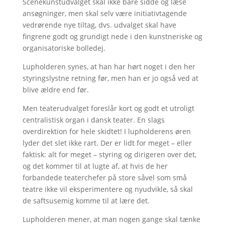
Scenekunstudvalget skal ikke bare sidde og læse
ansøgninger, men skal selv være initiativtagende
vedrørende nye tiltag, dvs. udvalget skal have
fingrene godt og grundigt nede i den kunstneriske og
organisatoriske bolledej.
Lupholderen synes, at han har hørt noget i den her
styringslystne retning før, men han er jo også ved at
blive ældre end før.
Men teaterudvalget foreslår kort og godt et utroligt
centralistisk organ i dansk teater. En slags
overdirektion for hele skidtet! I lupholderens øren
lyder det slet ikke rart. Der er lidt for meget – eller
faktisk: alt for meget – styring og dirigeren over det,
og det kommer til at lugte af, at hvis de her
forbandede teaterchefer på store såvel som små
teatre ikke vil eksperimentere og nyudvikle, så skal
de saftsusemig komme til at lære det.
Lupholderen mener, at man nogen gange skal tænke