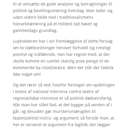
til at omsætte de gode analyser og betragtninger til
politisk og bevillingsmæssig hverdag. Man lader sig
uden videre falde ned i traditionalismens
hierarkitænkning på et mildest talt bøvet og
gammeldags grundlag.
Lupholderen har i sin fremlæggelse af dette forslag
om to støtteordninger herover forholdt sig rimeligt
positivt og indfølende. Han har regnet med, at der
skulle komme en samlet statslig pose penge til de
kommende by-/stadsteatre. Men det står der faktisk
ikke noget om!
Og det rører så ved, hvorfor forslaget om opdelingen
i teatre af national interesse contra teatre af
regional/lokal interesse er så politisk dødsensfarlig.
Når man har slået fast, at det bygger på verden af i
går, og desuden gør murstensmængden til
teaterpolitisk instru- og argument, så forstår man, at
her er serveret et argument fra fagfolk, der lægger