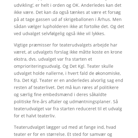
udvikling’, er helt i orden og OK. Anderledes kan det
ikke være. Det kan da også tænkes at være et forsøg
på at tage gassen ud af skrigeballonen i Århus. Men
sådan vælger lupholderen ikke at fortolke det. Og det
ved udvalget selvfølgelig også ikke vil lykkes.
Vigtige præmisser for teaterudvalgets arbejde har
været, at udvalgets forslag ikke måtte koste en krone
ekstra, dvs. udvalget var fra starten et
omprioriteringsudvalg. Og Det Kgl. Teater skulle
udvalget holde nallerne, i hvert fald de økonomiske,
fra. Det Kgl. Teater er en anderledes alvorlig sag end
resten af teaterlivet. Det må kun røres af politikere
og særlig fine embedsmænd i deres såkaldte
politiske fire-års aftaler og udmøntningsplaner. Så
teaterudvalget var fra starten reduceret til et udvalg
for et halvt teaterliv.
Teaterudvalget lægger ud med at fange ind, hvad
teater er for en størrelse. Et sted for samvær og