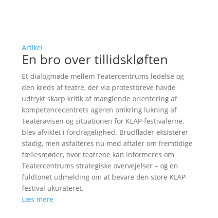
Artikel
En bro over tillidskløften
Et dialogmøde mellem Teatercentrums ledelse og
den kreds af teatre, der via protestbreve havde
udtrykt skarp kritik af manglende orientering af
kompetencecentrets ageren omkring lukning af
Teateravisen og situationen for KLAP-festivalerne,
blev afviklet i fordragelighed. Brudflader eksisterer
stadig, men asfalteres nu med aftaler om fremtidige
fællesmøder, hvor teatrene kan informeres om
Teatercentrums strategiske overvejelser – og en
fuldtonet udmelding om at bevare den store KLAP-
festival ukurateret.
Læs mere