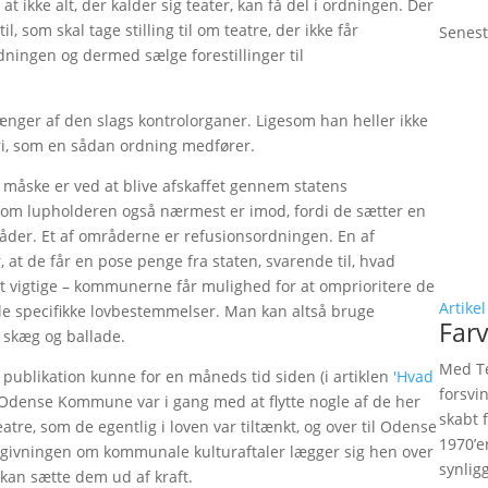
t ikke alt, der kalder sig teater, kan få del i ordningen. Der
, som skal tage stilling til om teatre, der ikke får
Senest
ningen og dermed sælge forestillinger til
nger af den slags kontrolorganer. Ligesom han heller ikke
ri, som en sådan ordning medfører.
gt måske er ved at blive afskaffet gennem statens
om lupholderen også nærmest er imod, fordi de sætter en
mråder. Et af områderne er refusionsordningen. En af
 at de får en pose penge fra staten, svarende til, hvad
det vigtige – kommunerne får mulighed for at omprioritere de
Artikel
gle specifikke lovbestemmelser. Man kan altså bruge
Farv
 skæg og ballade.
Med Te
 publikation kunne for en måneds tid siden (i artiklen
'Hvad
forsvi
 Odense Kommune var i gang med at flytte nogle af de her
skabt 
re, som de egentlig i loven var tiltænkt, og over til Odense
1970’e
 lovgivningen om kommunale kulturaftaler lægger sig hen over
synlig
 kan sætte dem ud af kraft.