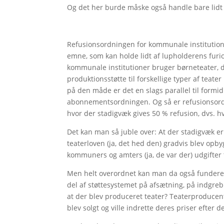
Og det her burde måske også handle bare lidt o
Refusionsordningen for kommunale institutioner
emne, som kan holde lidt af lupholderens furios
kommunale institutioner bruger børneteater, dv
produktionsstøtte til forskellige typer af teate
på den måde er det en slags parallel til formi
abonnementsordningen. Og så er refusionsordn
hvor der stadigvæk gives 50 % refusion, dvs. hvo
Det kan man så juble over: At der stadigvæk er
teaterloven (ja, det hed den) gradvis blev opby
kommuners og amters (ja, de var der) udgifter 
Men helt overordnet kan man da også fundere ov
del af støttesystemet på afsætning, på indgreb 
at der blev produceret teater? Teaterproducente
blev solgt og ville indrette deres priser efter d