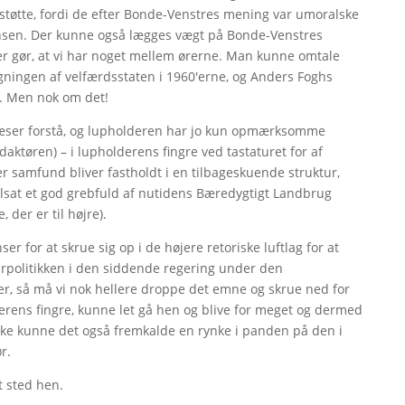
 støtte, fordi de efter Bonde-Venstres mening var umoralske
ensen. Der kunne også lægges vægt på Bonde-Venstres
 der gør, at vi har noget mellem ørerne. Man kunne omtale
ngen af velfærdsstaten i 1960'erne, og Anders Foghs
f. Men nok om det!
æser forstå, og lupholderen har jo kun opmærksomme
daktøren) – i lupholderens fingre ved tastaturet for af
r samfund bliver fastholdt i en tilbageskuende struktur,
sat et god grebfuld af nutidens Bæredygtigt Landbrug
 der er til højre).
 for at skrue sig op i de højere retoriske luftlag for at
rpolitikken i den siddende regering under den
ndler, så må vi nok hellere droppe det emne og skrue ned for
lderens fingre, kunne let gå hen og blive for meget og dermed
ske kunne det også fremkalde en rynke i panden på den i
r.
t sted hen.