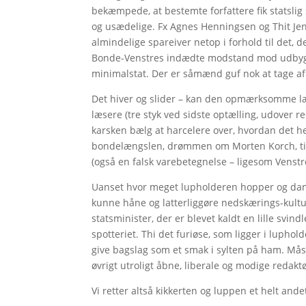
bekæmpede, at bestemte forfattere fik statslig
og usædelige. Fx Agnes Henningsen og Thit J
almindelige spareiver netop i forhold til det,
Bonde-Venstres indædte modstand mod udbygni
minimalstat. Der er såmænd guf nok at tage a
Det hiver og slider – kan den opmærksomme l
læsere (tre styk ved sidste optælling, udover re
karsken bælg at harcelere over, hvordan det he
bondelængslen, drømmen om Morten Korch, til
(også en falsk varebetegnelse – ligesom Venstre,
Uanset hvor meget lupholderen hopper og danser
kunne håne og latterliggøre nedskærings-kultu
statsminister, der er blevet kaldt en lille svi
spotteriet. Thi det furiøse, som ligger i lupho
give bagslag som et smak i sylten på ham. Må
øvrigt utroligt åbne, liberale og modige redaktø
Vi retter altså kikkerten og luppen et helt ande