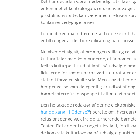
Det har desuden været nødvendigt at sikre sig, a
er kommet et kontrolorgan, refusionsudvalget, til
produktionsstøtte, kan være med i refusionsord
konkurrencedygtige priser.
Lupholderen må indrømme, at han ikke er tilhæ
er tilhænger af det bureaukrati og papirnusse
Nu viser det sig så, at ordningen stille og roli
kulturaftaler med kommunerne, et fænomen, s
fælles kulturpolitik ud af kraft på udvalgte o
fiduserne for kommunerne ved kulturaftaler er,
staten i forvejen skulle yde. Men – og det er 
her penge, selvom de egentlig er udløst af no
børneteaterrefusionspenge til alt muligt andet
Den højtagtede redaktør af denne elektroniske
har de gang i i Odense?'
) berette om, hvordan
refusionspenge væk fra de turnerende børneteat
Teater. Det er der ikke noget ulovligt i, fordi
de konkrete kulturlove og på udvalgte punkter