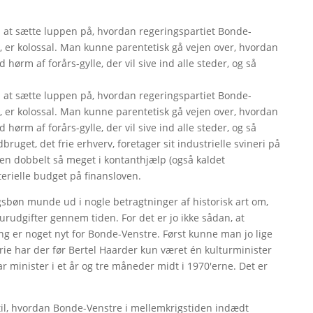
 til at sætte luppen på, hvordan regeringspartiet Bonde-
re, er kolossal. Man kunne parentetisk gå vejen over, hvordan
d hørm af forårs-gylle, der vil sive ind alle steder, og så
 til at sætte luppen på, hvordan regeringspartiet Bonde-
re, er kolossal. Man kunne parentetisk gå vejen over, hvordan
d hørm af forårs-gylle, der vil sive ind alle steder, og så
ruget, det frie erhverv, foretager sit industrielle svineri på
ten dobbelt så meget i kontanthjælp (også kaldet
erielle budget på finansloven.
bøn munde ud i nogle betragtninger af historisk art om,
urudgifter gennem tiden. For det er jo ikke sådan, at
ng er noget nyt for Bonde-Venstre. Først kunne man jo lige
orie har der før Bertel Haarder kun været én kulturminister
r minister i et år og tre måneder midt i 1970'erne. Det er
 til, hvordan Bonde-Venstre i mellemkrigstiden indædt