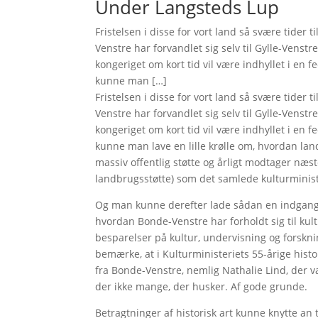
Under Langsteds Lup
Fristelsen i disse for vort land så svære tider
Venstre har forvandlet sig selv til Gylle-Venst
kongeriget om kort tid vil være indhyllet i en fe
kunne man […]
Fristelsen i disse for vort land så svære tider
Venstre har forvandlet sig selv til Gylle-Venst
kongeriget om kort tid vil være indhyllet i en fe
kunne man lave en lille krølle om, hvordan landb
massiv offentlig støtte og årligt modtager næs
landbrugsstøtte) som det samlede kulturminist
Og man kunne derefter lade sådan en indgangs
hvordan Bonde-Venstre har forholdt sig til kult
besparelser på kultur, undervisning og forskni
bemærke, at i Kulturministeriets 55-årige hist
fra Bonde-Venstre, nemlig Nathalie Lind, der va
der ikke mange, der husker. Af gode grunde.
Betragtninger af historisk art kunne knytte an