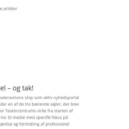
e artikler
el – og tak!
ateravisens stop som aktiv nyhedsportal
nder en af de tre bærende søjler, der blev
for Teatercentrums virke fra starten af
rne: Et medie med specifik fokus på
gørelse og formidling af professionel