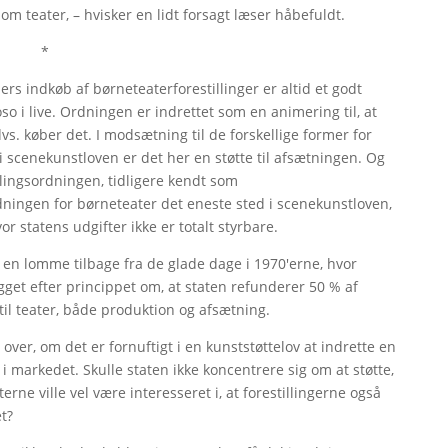
m teater, – hvisker en lidt forsagt læser håbefuldt.
*
s indkøb af børneteaterforestillinger er altid et godt
o i live. Ordningen er indrettet som en animering til, at
s. køber det. I modsætning til de forskellige former for
r i scenekunstloven er det her en støtte til afsætningen. Og
dlingsordningen, tidligere kendt som
ingen for børneteater det eneste sted i scenekunstloven,
r statens udgifter ikke er totalt styrbare.
 en lomme tilbage fra de glade dage i 1970'erne, hvor
gget efter princippet om, at staten refunderer 50 % af
til teater, både produktion og afsætning.
er, om det er fornuftigt i en kunststøttelov at indrette en
i markedet. Skulle staten ikke koncentrere sig om at støtte,
rne ville vel være interesseret i, at forestillingerne også
et?