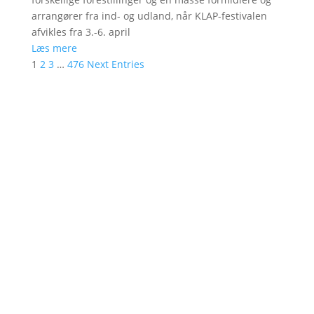
arrangører fra ind- og udland, når KLAP-festivalen
afvikles fra 3.-6. april
Læs mere
1
2
3
…
476
Next Entries