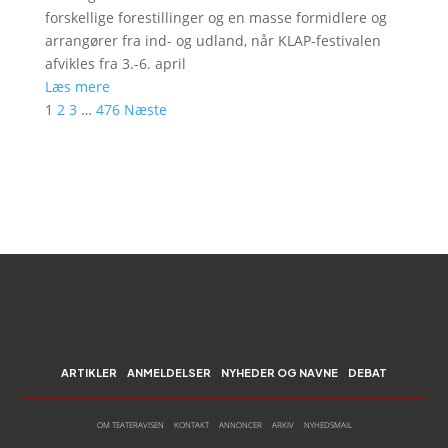
forskellige forestillinger og en masse formidlere og
arrangører fra ind- og udland, når KLAP-festivalen
afvikles fra 3.-6. april
Læs mere
1
2
3
…
476
Næste
ARTIKLER
ANMELDELSER
NYHEDER OG NAVNE
DEBAT
OM TEATERAVISEN
KONTAKT
ANNONCER
ARKIV
NYHEDSMAIL