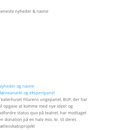
Seneste nyheder & navne
Nyheder og navne
Børneanarki og ekspertpanel
Teaterhuset Filurens ungepanel, BUP, der har
til opgave at komme med nye ideer og
udfordre status quo på teatret, har modtaget
en donation på en halv mio. kr. til deres
fællesskabsprojekt