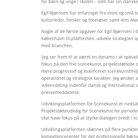
for børn og unge i skolen – som har sin dansk
Egil Bjørnsen har erfaringer fra store og små t
kulturleder, forsker og forelæser samt Arts Man
Nogle af de første opgaver for Egil Bjørnsen i d
København til platformen, udvikle strategien
med branchen.
'Jeg ser frem til at været en dynamo i at opkva
fokus på den frie scenekunst, projektstøttede o
mere progressivt og kvalificeret scenekunstmilj
operationel og strategisk karakter. Jeg ønsker
vidensdeling indenfor dansk og international sc
pressemeddelelse.
Udviklingsplatformen for Scenekunst er nedsa
Projektstøtteudvalg for Scenekunst for perioden
skal have fokus på at styrke dialogen bredt i 
Udviklingsplatformen skønnes på flere punkte
kompetencecenter for det professionelle børn