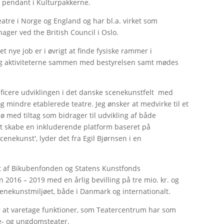
e pendant i Kulturpakkerne.
eatre i Norge og England og har bl.a. virket som
ager ved the British Council i Oslo.
et nye job er i øvrigt at finde fysiske rammer i
 og aktiviteterne sammen med bestyrelsen samt mødes
lificere udviklingen i det danske scenekunstfelt med
g mindre etablerede teatre. Jeg ønsker at medvirke til et
ø med tiltag som bidrager til udvikling af både
 at skabe en inkluderende platform baseret på
enekunst', lyder det fra Egil Bjørnsen i en
t af Bikubenfonden og Statens Kunstfonds
 2016 – 2019 med en årlig bevilling på tre mio. kr. og
scenekunstmiljøet, både i Danmark og internationalt.
r at varetage funktioner, som Teatercentrum har som
e- og ungdomsteater.