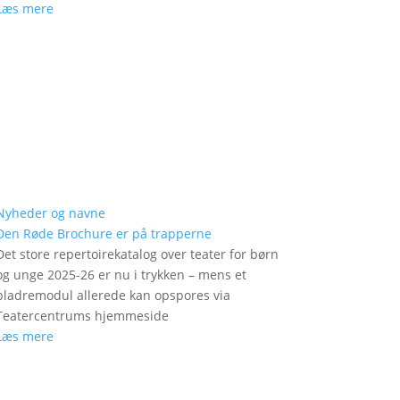
Læs mere
Nyheder og navne
Den Røde Brochure er på trapperne
Det store repertoirekatalog over teater for børn
og unge 2025-26 er nu i trykken – mens et
bladremodul allerede kan opspores via
Teatercentrums hjemmeside
Læs mere