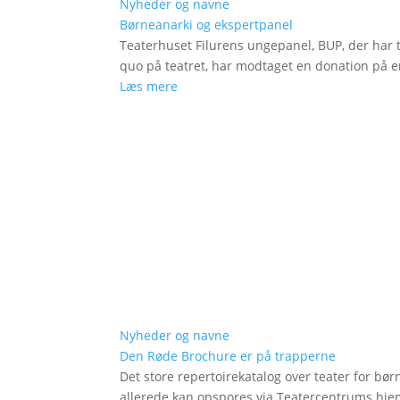
Nyheder og navne
Børneanarki og ekspertpanel
Teaterhuset Filurens ungepanel, BUP, der har 
quo på teatret, har modtaget en donation på en
Læs mere
Nyheder og navne
Den Røde Brochure er på trapperne
Det store repertoirekatalog over teater for bø
allerede kan opspores via Teatercentrums hj