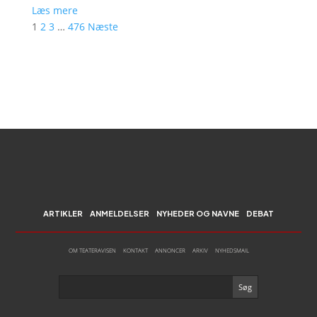
Læs mere
1
2
3
…
476
Næste
ARTIKLER
ANMELDELSER
NYHEDER OG NAVNE
DEBAT
OM TEATERAVISEN
KONTAKT
ANNONCER
ARKIV
NYHEDSMAIL