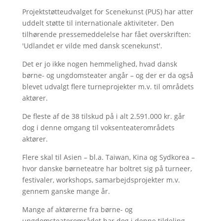
Projektstøtteudvalget for Scenekunst (PUS) har atter
uddelt støtte til internationale aktiviteter. Den
tilhørende pressemeddelelse har fået overskriften:
'Udlandet er vilde med dansk scenekunst'.
Det er jo ikke nogen hemmelighed, hvad dansk
børne- og ungdomsteater angår – og der er da også
blevet udvalgt flere turneprojekter m.v. til områdets
aktører.
De fleste af de 38 tilskud på i alt 2.591.000 kr. går
dog i denne omgang til voksenteaterområdets
aktører.
Flere skal til Asien – bl.a. Taiwan, Kina og Sydkorea –
hvor danske børneteatre har boltret sig på turneer,
festivaler, workshops, samarbejdsprojekter m.v.
gennem ganske mange år.
Mange af aktørerne fra børne- og
ungdomsteaterområdet har dog i denne tildeling