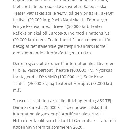
fået støtte til europæiske aktiviteter. Således skal
Teater Patrasket spille 'FLYV' på den britiske TakeOff-
festival (20.000 kr.); Paolo Nani skal til Edinburgh
Fringe Festival med 'Brevet' (50.000 kr.); Teater
Refleksion skal på Europa-turne med 'I nattens lys'
(20.000 kr.), mens Teaterhuset Filuren omvendt får
besøg af det italienske gæstespil 'Panda's Home' i
den kommende efterårsferie (30.000 kr.).
Der er også støttekroner til internationale aktiviteter
til bl.a. Passepartout Theatre (100.000 kr.); Nycirkus-
foretagendet DYNAMO (100.000 kr.); Sofie Krog
Teater (75,000 kr.) og Teateriet Apropos (75.000 kr.)
m.fl..
Topscorer ved den aktuelle tildeling er dog ASSITEJ
Danmark med 275.000 kr. – der udover tilskud til
internationale gæster på Aprilfestivalen 2020 i
Holbæk er tænkt som tilskud til Generalsekretariatet i
København frem til sommeren 2020.