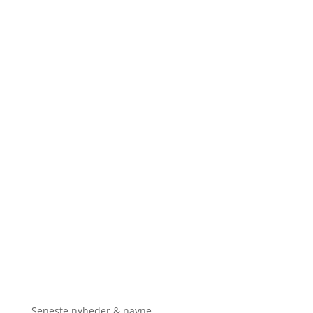
Seneste nyheder & navne