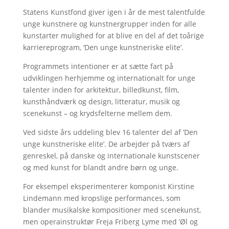
Statens Kunstfond giver igen i år de mest talentfulde
unge kunstnere og kunstnergrupper inden for alle
kunstarter mulighed for at blive en del af det toårige
karriereprogram, ‘Den unge kunstneriske elite’.
Programmets intentioner er at sætte fart på
udviklingen herhjemme og internationalt for unge
talenter inden for arkitektur, billedkunst, film,
kunsthåndværk og design, litteratur, musik og
scenekunst – og krydsfelterne mellem dem.
Ved sidste års uddeling blev 16 talenter del af ’Den
unge kunstneriske elite’. De arbejder på tværs af
genreskel, på danske og internationale kunstscener
og med kunst for blandt andre børn og unge.
For eksempel eksperimenterer komponist Kirstine
Lindemann med kropslige performances, som
blander musikalske kompositioner med scenekunst,
men operainstruktør Freja Friberg Lyme med ’Øl og