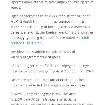
Opera’ skaber et frirum, hvor unge kan lære opera at
kende.
Også dansekompagniet MYKA med stifter og leder
My Grönholdt kom med i programmet sidste år.
MYKA henvender sig til børn og deres voksne med
deres scenekunst, der kredser om klimaforandringer,
bæredygtighed og fremtidshåb (se noten
'Et solidt
rygstød til karrieren'
).
Der blev i 2019 uddelt ca. seks mio. kr. til
karriereprogrammets deltagere.
I år planlægger Kunstfonden at udpege 15-20 nye
navne – og der er ansøgningsfrist 2. september 2020.
Læs mere om 'Den unge kunstneriske elite'
her
–
hvor der også er link til ansøgningsvejledningen.
(Billedet: Dansekompagniet MYKA – her med
forestillingen 'Natten' blev sidste år en del af
karriereprogrammet 'Den unge kunstneriske elite'. Foto: