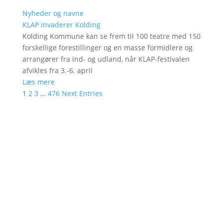
Nyheder og navne
KLAP invaderer Kolding
Kolding Kommune kan se frem til 100 teatre med 150
forskellige forestillinger og en masse formidlere og
arrangører fra ind- og udland, når KLAP-festivalen
afvikles fra 3.-6. april
Læs mere
1
2
3
…
476
Next Entries