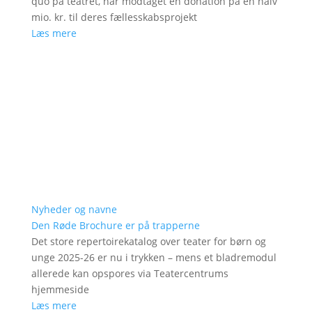
quo på teatret, har modtaget en donation på en halv
mio. kr. til deres fællesskabsprojekt
Læs mere
Nyheder og navne
Den Røde Brochure er på trapperne
Det store repertoirekatalog over teater for børn og
unge 2025-26 er nu i trykken – mens et bladremodul
allerede kan opspores via Teatercentrums
hjemmeside
Læs mere