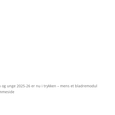
rn og unge 2025-26 er nu i trykken – mens et bladremodul
emmeside