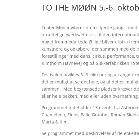
TO THE MØØN 5.-6. okto
Teater Møn inviterer nu for fjerde gang – med
utrættelige iværksættere – til den internation
noget fremmedartede Ø lige bliver ekstra fre
kunstnere og opkøbere, der sammen med de lokal
forestillinger med dans, cirkus, performance, t
Klintholm Havnevej og på Sukkerfabrikken i St
Festivalen afvikles 5.-6. oktober og arrangørern
det er muligt at se det hele, og at det er muli
sammen. Med begrænsede pladser kræver det f
eller hele pakken, med eller uden overnatning
Programmet indeholder 13 events fra Asterions
Chameleon, Elelei, Palle Granhøj, Roman Skadr
Marta & Kim.
Se programmet med beskrivelser af de enkelte for