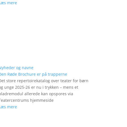
Læs mere
Nyheder og navne
Den Røde Brochure er på trapperne
Det store repertoirekatalog over teater for børn
og unge 2025-26 er nu i trykken – mens et
bladremodul allerede kan opspores via
Teatercentrums hjemmeside
Læs mere