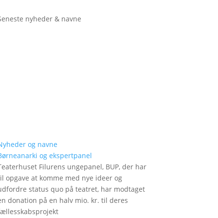
Seneste nyheder & navne
Nyheder og navne
Børneanarki og ekspertpanel
Teaterhuset Filurens ungepanel, BUP, der har
til opgave at komme med nye ideer og
udfordre status quo på teatret, har modtaget
en donation på en halv mio. kr. til deres
fællesskabsprojekt