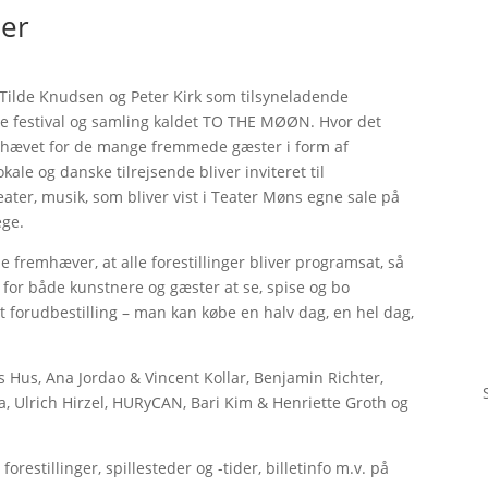
ber
 Tilde Knudsen og Peter Kirk som tilsyneladende
ale festival og samling kaldet TO THE MØØN. Hvor det
mhævet for de mange fremmede gæster i form af
e og danske tilrejsende bliver inviteret til
eater, musik, som bliver vist i Teater Møns egne sale på
ege.
e fremhæver, at alle forestillinger bliver programsat, så
gt for både kunstnere og gæster at se, spise og bo
orudbestilling – man kan købe en halv dag, en hel dag,
.
 Hus, Ana Jordao & Vincent Kollar, Benjamin Richter,
a, Ulrich Hirzel, HURyCAN, Bari Kim & Henriette Groth og
estillinger, spillesteder og -tider, billetinfo m.v. på