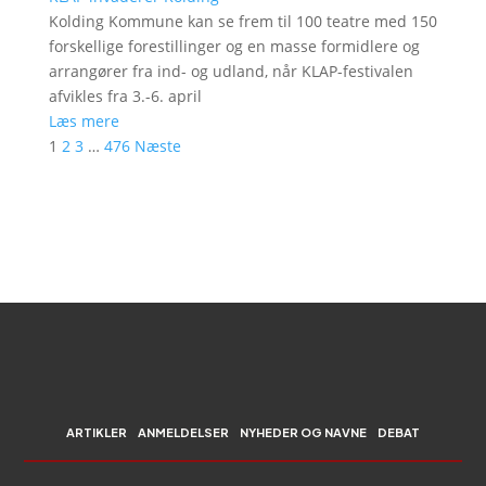
Kolding Kommune kan se frem til 100 teatre med 150
forskellige forestillinger og en masse formidlere og
arrangører fra ind- og udland, når KLAP-festivalen
afvikles fra 3.-6. april
Læs mere
1
2
3
…
476
Næste
ARTIKLER
ANMELDELSER
NYHEDER OG NAVNE
DEBAT