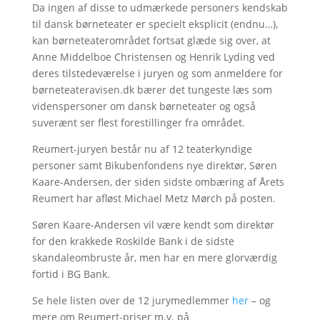
Da ingen af disse to udmærkede personers kendskab
til dansk børneteater er specielt eksplicit (endnu…),
kan børneteaterområdet fortsat glæde sig over, at
Anne Middelboe Christensen og Henrik Lyding ved
deres tilstedeværelse i juryen og som anmeldere for
børneteateravisen.dk bærer det tungeste læs som
videnspersoner om dansk børneteater og også
suverænt ser flest forestillinger fra området.
Reumert-juryen består nu af 12 teaterkyndige
personer samt Bikubenfondens nye direktør, Søren
Kaare-Andersen, der siden sidste ombæring af Årets
Reumert har afløst Michael Metz Mørch på posten.
Søren Kaare-Andersen vil være kendt som direktør
for den krakkede Roskilde Bank i de sidste
skandaleombruste år, men har en mere glorværdig
fortid i BG Bank.
Se hele listen over de 12 jurymedlemmer
her
– og
mere om Reumert-priser m.v. på