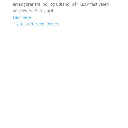
arrangører fra ind- og udland, når KLAP-festivalen
afvikles fra 3.-6. april
Læs mere
1
2
3
…
476
Next Entries