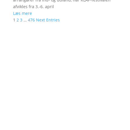
afvikles fra 3.-6. april
Læs mere
1
2
3
…
476
Next Entries