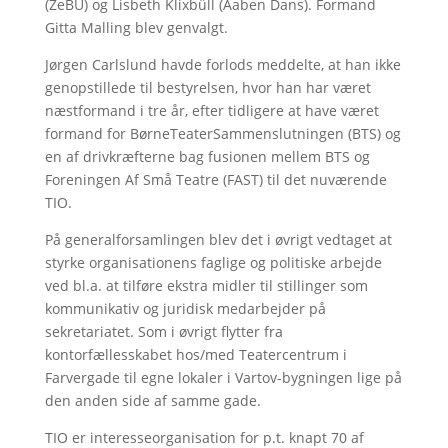
(ZeBU) og Lisbeth Klixbüll (Aaben Dans). Formand
Gitta Malling blev genvalgt.
Jørgen Carlslund havde forlods meddelte, at han ikke
genopstillede til bestyrelsen, hvor han har været
næstformand i tre år, efter tidligere at have været
formand for BørneTeaterSammenslutningen (BTS) og
en af drivkræfterne bag fusionen mellem BTS og
Foreningen Af Små Teatre (FAST) til det nuværende
TIO.
På generalforsamlingen blev det i øvrigt vedtaget at
styrke organisationens faglige og politiske arbejde
ved bl.a. at tilføre ekstra midler til stillinger som
kommunikativ og juridisk medarbejder på
sekretariatet. Som i øvrigt flytter fra
kontorfællesskabet hos/med Teatercentrum i
Farvergade til egne lokaler i Vartov-bygningen lige på
den anden side af samme gade.
TIO er interesseorganisation for p.t. knapt 70 af