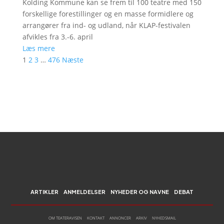
Kolding Kommune kan se frem til 100 teatre med 150
forskellige forestillinger og en masse formidlere og
arrangører fra ind- og udland, når KLAP-festivalen
afvikles fra 3.-6. april
Læs mere
1
2
3
…
476
Næste
ARTIKLER
ANMELDELSER
NYHEDER OG NAVNE
DEBAT
OM TEATERAVISEN
KONTAKT
ANNONCER
ARKIV
NYHEDSMAIL