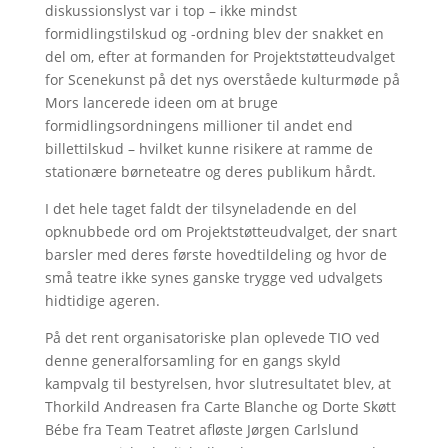
diskussionslyst var i top – ikke mindst
formidlingstilskud og -ordning blev der snakket en
del om, efter at formanden for Projektstøtteudvalget
for Scenekunst på det nys overståede kulturmøde på
Mors lancerede ideen om at bruge
formidlingsordningens millioner til andet end
billettilskud – hvilket kunne risikere at ramme de
stationære børneteatre og deres publikum hårdt.
I det hele taget faldt der tilsyneladende en del
opknubbede ord om Projektstøtteudvalget, der snart
barsler med deres første hovedtildeling og hvor de
små teatre ikke synes ganske trygge ved udvalgets
hidtidige ageren.
På det rent organisatoriske plan oplevede TIO ved
denne generalforsamling for en gangs skyld
kampvalg til bestyrelsen, hvor slutresultatet blev, at
Thorkild Andreasen fra Carte Blanche og Dorte Skøtt
Bébe fra Team Teatret afløste Jørgen Carlslund