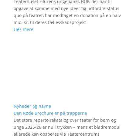
Teaterhuset Filurens ungepanel, BUP, der har til
opgave at komme med nye ideer og udfordre status
quo på teatret, har modtaget en donation på en halv
mio. kr. til deres fællesskabsprojekt
Læs mere
Nyheder og navne
Den Røde Brochure er på trapperne
Det store repertoirekatalog over teater for børn og
unge 2025-26 er nu i trykken – mens et bladremodul
allerede kan opspores via Teatercentrums