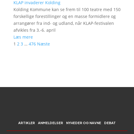
KLAP invaderer Kolding
Kolding Kommune kan se frem til 100 teatre med 150
forskellige forestillinger og en masse formidlere og
arrangører fra ind- og udland, når KLAP-festivalen
afvikles fra 3.-6. april
Læs mere
1
2
3
…
476
Næste
ARTIKLER
ANMELDELSER
NYHEDER OG NAVNE
DEBAT