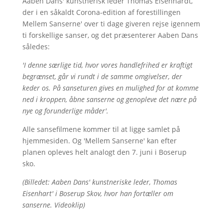
Aaben Dans' kunstnerisk leder Thomas Eisenhardt,
der i en såkaldt Corona-edition af forestillingen
Mellem Sanserne' over ti dage giveren rejse igennem
ti forskellige sanser, og det præsenterer Aaben Dans
således:
'I denne særlige tid, hvor vores handlefrihed er kraftigt
begrænset, går vi rundt i de samme omgivelser, der
keder os. På sanseturen gives en mulighed for at komme
ned i kroppen, åbne sanserne og genopleve det nære på
nye og forunderlige måder'.
Alle sansefilmene kommer til at ligge samlet på
hjemmesiden. Og 'Mellem Sanserne' kan efter
planen opleves helt analogt den 7. juni i Boserup
sko.
(Billedet: Aaben Dans' kunstneriske leder, Thomas
Eisenhart' i Boserup Skov, hvor han fortæller om
sanserne. Videoklip)