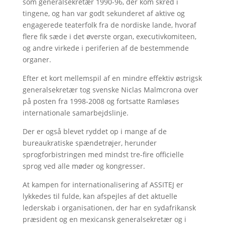
som generalsekretær 1990-96, der kom skred i
tingene, og han var godt sekunderet af aktive og
engagerede teaterfolk fra de nordiske lande, hvoraf
flere fik sæde i det øverste organ, executivkomiteen,
og andre virkede i periferien af de bestemmende
organer.
Efter et kort mellemspil af en mindre effektiv østrigsk
generalsekretær tog svenske Niclas Malmcrona over
på posten fra 1998-2008 og fortsatte Ramløses
internationale samarbejdslinje.
Der er også blevet ryddet op i mange af de
bureaukratiske spændetrøjer, herunder
sprogforbistringen med mindst tre-fire officielle
sprog ved alle møder og kongresser.
At kampen for internationalisering af ASSITEJ er
lykkedes til fulde, kan afspejles af det aktuelle
lederskab i organisationen, der har en sydafrikansk
præsident og en mexicansk generalsekretær og i