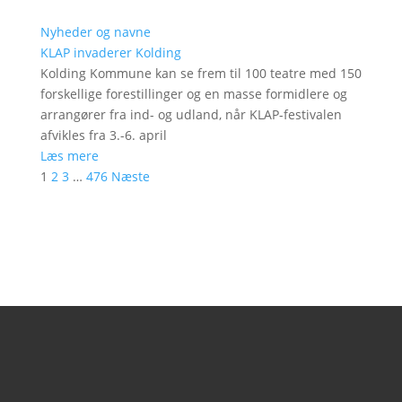
Nyheder og navne
KLAP invaderer Kolding
Kolding Kommune kan se frem til 100 teatre med 150
forskellige forestillinger og en masse formidlere og
arrangører fra ind- og udland, når KLAP-festivalen
afvikles fra 3.-6. april
Læs mere
1
2
3
…
476
Næste