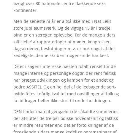
øvrigt over 80 nationale centre dækkende seks
kontinenter.
Men de seneste ni år er altså ikke med i Nat Eeks
store jubilæumsværk. Og de vigtige 15 år i tredje
bind er en særegen oplevelse. For de mange siders
'officielle' afrapporteringer af møder, kongresser,
dagsordener, beslutninger m.v. er nok noget af det
kedeligste, denne skribent nogensinde har læst.
De er i sagens interesse næsten totalt renset for de
mange interne og personlige opgør, der rent faktisk
har præget udviklingen og kampen for et andet og
bedre ASSITEJ. Og en hel del af de ledsagende sort-
hvide fotos i dårlig kvalitet med opstillinger af folk og
fæ bidrager heller ikke stort til underholdningen.
DEN finder man til gengæld i de såkaldte summeries,
der afslutter de tre periodiske hovedafsnit og faktisk
er mindre resumeer end det er fortolkninger af de
foregående siders mange kedelige opremsninger af