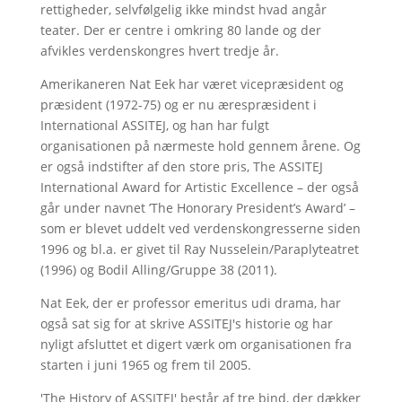
rettigheder, selvfølgelig ikke mindst hvad angår
teater. Der er centre i omkring 80 lande og der
afvikles verdenskongres hvert tredje år.
Amerikaneren Nat Eek har været vicepræsident og
præsident (1972-75) og er nu ærespræsident i
International ASSITEJ, og han har fulgt
organisationen på nærmeste hold gennem årene. Og
er også indstifter af den store pris, The ASSITEJ
International Award for Artistic Excellence – der også
går under navnet ’The Honorary President’s Award’ –
som er blevet uddelt ved verdenskongresserne siden
1996 og bl.a. er givet til Ray Nusselein/Paraplyteatret
(1996) og Bodil Alling/Gruppe 38 (2011).
Nat Eek, der er professor emeritus udi drama, har
også sat sig for at skrive ASSITEJ's historie og har
nyligt afsluttet et digert værk om organisationen fra
starten i juni 1965 og frem til 2005.
'The History of ASSITEJ' består af tre bind, der dækker