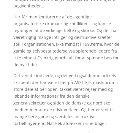
begivenheder…
Her får man konturerne af de egentlige
organisatoriske dramaer og konflikter – og kan se
tegningen af de virkelige helte og skurke. Og der har
været rigtig mange intriger og destruktive kræfter i
spil i organisationen, ikke mindst i 1990'erne, hvor de
gamle og selvbestaltede/selvsupplerende ledere fra
ikke mindst Frankrig gjorde alt for at spænde ben for
de nye tider.
Det ved de indviede, og det ved også denne artikels
skribent, der har været tæt på ASSITEJ's maskinrum i
store dele af perioden, takket været rejser med og
løbende informationer fra den danske
generalsekretær og siden de danske og nordiske
medlemmer af executivkomiteen. Og her er stof til
mange flere gode og særdeles instruktive
fortællinger end Nat Eek afdækker i sine bøger.