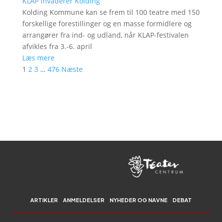
KLAP invaderer Kolding
Kolding Kommune kan se frem til 100 teatre med 150
forskellige forestillinger og en masse formidlere og
arrangører fra ind- og udland, når KLAP-festivalen
afvikles fra 3.-6. april
Læs mere
1
2
3
…
476
Næste
ARTIKLER
ANMELDELSER
NYHEDER OG NAVNE
DEBAT