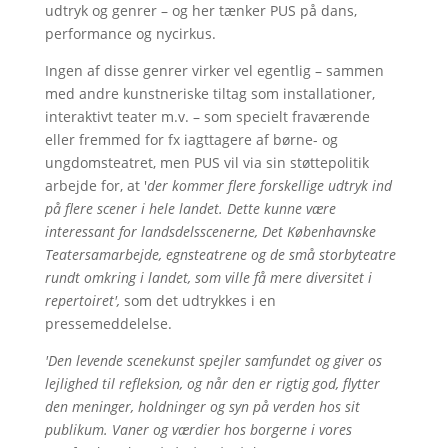
udtryk og genrer – og her tænker PUS på dans,
performance og nycirkus.
Ingen af disse genrer virker vel egentlig – sammen
med andre kunstneriske tiltag som installationer,
interaktivt teater m.v. – som specielt fraværende
eller fremmed for fx iagttagere af børne- og
ungdomsteatret, men PUS vil via sin støttepolitik
arbejde for, at '
der kommer flere forskellige udtryk ind
på flere scener i hele landet. Dette kunne være
interessant for landsdelsscenerne, Det Københavnske
Teatersamarbejde, egnsteatrene og de små storbyteatre
rundt omkring i landet, som ville få mere diversitet i
repertoiret',
som det udtrykkes i en
pressemeddelelse.
'Den levende scenekunst spejler samfundet og giver os
lejlighed til refleksion, og når den er rigtig god, flytter
den meninger, holdninger og syn på verden hos sit
publikum. Vaner og værdier hos borgerne i vores