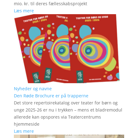
mio. kr. til deres fællesskabsprojekt
Læs mere
Nyheder og navne
Den Røde Brochure er på trapperne
Det store repertoirekatalog over teater for børn og
unge 2025-26 er nu i trykken – mens et bladremodul
allerede kan opspores via Teatercentrums
hjemmeside
Læs mere