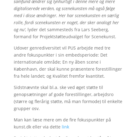
samfund ændrer sig lynhurtigt i denne mere og mere
digitaliserede verden, og scenekunsten må også følge
med i disse ændringer. Her har scenekunsten en særlig
rolle, fordi scenekunsten er noget, der sker analogt her
og nu',
lyder det sammesteds fra Lars Seeberg,
formand for Projektstøtteudvalget for Scenekunst.
Udover genrediversitet vil PUS arbejde med tre
andre fokuspunkter i sin embedsperiode: Det
internationale område; En ny åben scene i
København, der skal kunne præsentere forestillinger
fra hele landet; og Kvalitet fremfor kvantitet.
Sidstnævnte skal bl.a. ske ved øget støtte til
genopsætninger af gode forestillinger, arbejdsro
(større og flerårig støtte, må man formode) til enkelte
grupper osv.
Man kan læse mere om de fire fokuspunkter på
kunst.dk eller via dette
link