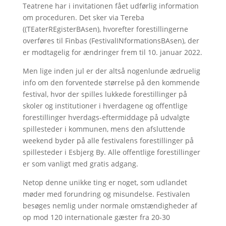
Teatrene har i invitationen fået udførlig information
om proceduren. Det sker via Tereba
((TEaterREgisterBAsen), hvorefter forestillingerne
overføres til Finbas (FestivalINformationsBAsen), der
er modtagelig for ændringer frem til 10. januar 2022.
Men lige inden jul er der altså nogenlunde ædruelig
info om den forventede størrelse på den kommende
festival, hvor der spilles lukkede forestillinger på
skoler og institutioner i hverdagene og offentlige
forestillinger hverdags-eftermiddage på udvalgte
spillesteder i kommunen, mens den afsluttende
weekend byder på alle festivalens forestillinger på
spillesteder i Esbjerg By. Alle offentlige forestillinger
er som vanligt med gratis adgang.
Netop denne unikke ting er noget, som udlandet
møder med forundring og misundelse. Festivalen
besøges nemlig under normale omstændigheder af
op mod 120 internationale gæster fra 20-30