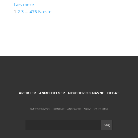
Læs mere
1
2
3
…
476
Næste
ARTIKLER
ANMELDELSER
NYHEDER OG NAVNE
DEBAT
OM TEATERAVISEN
KONTAKT
ANNONCER
ARKIV
NYHEDSMAIL