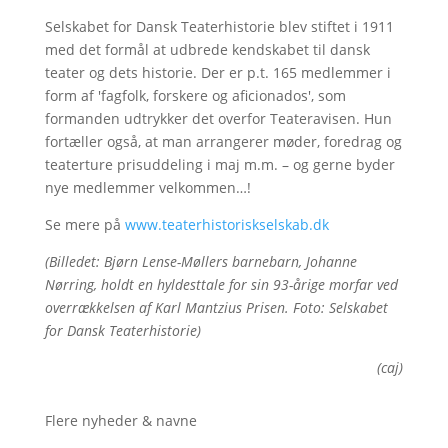
Selskabet for Dansk Teaterhistorie blev stiftet i 1911
med det formål at udbrede kendskabet til dansk
teater og dets historie. Der er p.t. 165 medlemmer i
form af 'fagfolk, forskere og aficionados', som
formanden udtrykker det overfor Teateravisen. Hun
fortæller også, at man arrangerer møder, foredrag og
teaterture prisuddeling i maj m.m. – og gerne byder
nye medlemmer velkommen…!
Se mere på
www.teaterhistoriskselskab.dk
(Billedet: Bjørn Lense-Møllers barnebarn, Johanne
Nørring, holdt en hyldesttale for sin 93-årige morfar ved
overrækkelsen af Karl Mantzius Prisen. Foto: Selskabet
for Dansk Teaterhistorie)
(caj)
Flere nyheder & navne