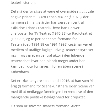
teaterhistorien'.
Det må derfor siges at være et overmåde rigtigt valg
at give prisen til Bjørn Lense-Møller (f. 1925), der
gennem så mange årtier har været en central
skikkelse i dansk teaterliv, hvor han udover
chefposter for TV-Teatret (1970-85) og Radioteatret
(1990-93) og to perioder som formand for
Teaterrådet (1984-88 og 1991-1995) også har været
medlem af utallige faglige udvalg, teaterbestyrelser
m.v. – og været en central aktør i den løbende
teaterdebat, hvor han blandt meget andet har
kæmpet – dog forgæves – for en åben scene i
København.
Det er ikke længere siden end i 2016, at han som 91-
årig (!) formand for Scenekunstnere Uden Scene var
med til at nedlægge foreningen i erkendelse af den
manglende politiske bevågenhed for projektet.
Og som prisgiverselskabets formand, Alette