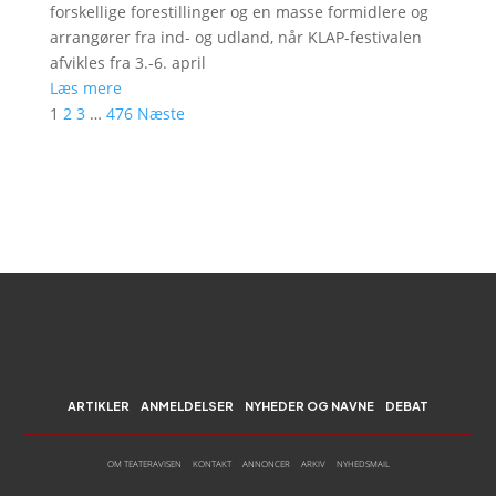
forskellige forestillinger og en masse formidlere og
arrangører fra ind- og udland, når KLAP-festivalen
afvikles fra 3.-6. april
Læs mere
1
2
3
…
476
Næste
ARTIKLER
ANMELDELSER
NYHEDER OG NAVNE
DEBAT
OM TEATERAVISEN
KONTAKT
ANNONCER
ARKIV
NYHEDSMAIL