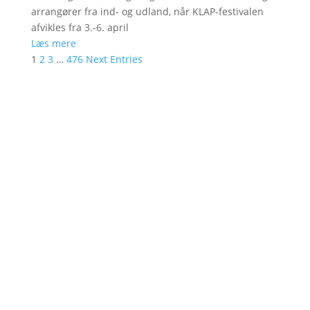
arrangører fra ind- og udland, når KLAP-festivalen
afvikles fra 3.-6. april
Læs mere
1
2
3
…
476
Next Entries