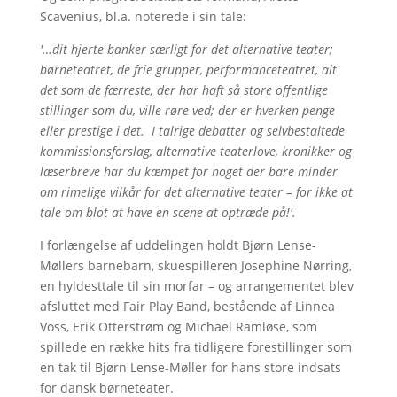
Scavenius, bl.a. noterede i sin tale:
'…dit hjerte banker særligt for det alternative teater;
børneteatret, de frie grupper, performanceteatret, alt
det som de færreste, der har haft så store offentlige
stillinger som du, ville røre ved; der er hverken penge
eller prestige i det. I talrige debatter og selvbestaltede
kommissionsforslag, alternative teaterlove, kronikker og
læserbreve har du kæmpet for noget der bare minder
om rimelige vilkår for det alternative teater – for ikke at
tale om blot at have en scene at optræde på!'.
I forlængelse af uddelingen holdt Bjørn Lense-
Møllers barnebarn, skuespilleren Josephine Nørring,
en hyldesttale til sin morfar – og arrangementet blev
afsluttet med Fair Play Band, bestående af Linnea
Voss, Erik Otterstrøm og Michael Ramløse, som
spillede en række hits fra tidligere forestillinger som
en tak til Bjørn Lense-Møller for hans store indsats
for dansk børneteater.