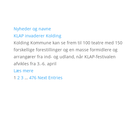
Nyheder og navne
KLAP invaderer Kolding
Kolding Kommune kan se frem til 100 teatre med 150
forskellige forestillinger og en masse formidlere og
arrangører fra ind- og udland, når KLAP-festivalen
afvikles fra 3.-6. april
Læs mere
1
2
3
…
476
Next Entries