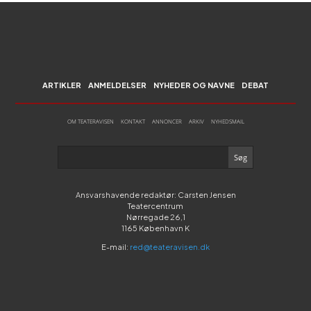
ARTIKLER
ANMELDELSER
NYHEDER OG NAVNE
DEBAT
OM TEATERAVISEN
KONTAKT
ANNONCER
ARKIV
NYHEDSMAIL
Ansvarshavende redaktør: Carsten Jensen
Teatercentrum
Nørregade 26,1
1165 København K
E-mail:
red@teateravisen.dk