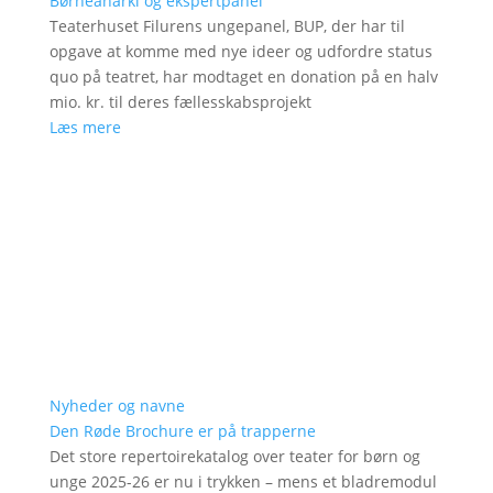
Børneanarki og ekspertpanel
Teaterhuset Filurens ungepanel, BUP, der har til
opgave at komme med nye ideer og udfordre status
quo på teatret, har modtaget en donation på en halv
mio. kr. til deres fællesskabsprojekt
Læs mere
Nyheder og navne
Den Røde Brochure er på trapperne
Det store repertoirekatalog over teater for børn og
unge 2025-26 er nu i trykken – mens et bladremodul