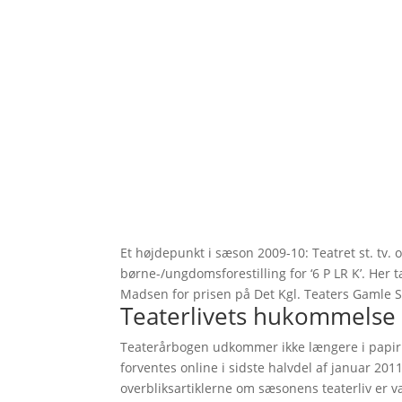
Et højdepunkt i sæson 2009-10: Teatret st. tv.
børne-/ungdomsforestilling for ‘6 P LR K’. He
Madsen for prisen på Det Kgl. Teaters Gamle 
Teaterlivets hukommelse b
Teaterårbogen udkommer ikke længere i papir
forventes online i sidste halvdel af januar 201
overbliksartiklerne om sæsonens teaterliv er 