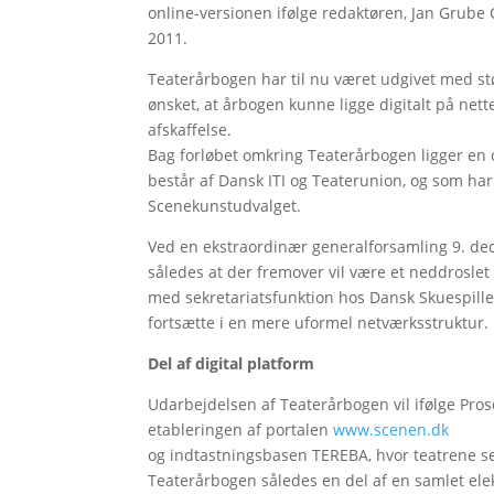
online-versionen ifølge redaktøren, Jan Grube C
2011.
Teaterårbogen har til nu været udgivet med s
ønsket, at årbogen kunne ligge digitalt på net
afskaffelse.
Bag forløbet omkring Teaterårbogen ligger en
består af Dansk ITI og Teaterunion, og som har 
Scenekunstudvalget.
Ved en ekstraordinær generalforsamling 9. dece
således at der fremover vil være et neddrosle
med sekretariatsfunktion hos Dansk Skuespille
fortsætte i en mere uformel netværksstruktur.
Del af digital platform
Udarbejdelsen af Teaterårbogen vil ifølge Prosc
etableringen af portalen
www.scenen.dk
og indtastningsbasen TEREBA, hvor teatrene selv
Teaterårbogen således en del af en samlet ele