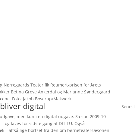
 og Nørregaards Teater fik Reumert-prisen for Årets
r takker Betina Grove Ankerdal og Marianne Søndergaard
Scene. Foto: Jakob Boserup/Makwerk
liver digital
Senest
udgave, men kun i en digital udgave. Sæson 2009-10
1 – og laves for sidste gang af DITITU. Også
væk – altså lige bortset fra den om børneteatersæsonen