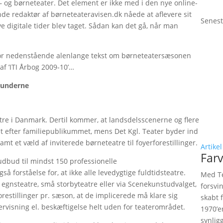
– og børneteater. Det element er ikke med i den nye online-
de redaktør af børneteateravisen.dk nåede at aflevere sit
Senest
 digitale tider blev taget. Sådan kan det gå, når man
 for nedenstående alenlange tekst om børneteatersæsonen
af ’ITI Årbog 2009-10’…
underne
tre i Danmark. Dertil kommer, at landsdelsscenerne og flere
dt efter familiepublikummet, mens Det Kgl. Teater byder ind
samt et væld af inviterede børneteatre til foyerforestillinger.
Artikel
Farv
dbud til mindst 150 professionelle
forståelse for, at ikke alle levedygtige fuldtidsteatre.
Med Te
 egnsteatre, små storbyteatre eller via Scenekunstudvalget,
forsvi
restillinger pr. sæson, at de implicerede må klare sig
skabt 
isning el. beskæftigelse helt uden for teaterområdet.
1970’e
synlig