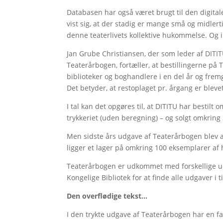
Databasen har også været brugt til den digital
vist sig, at der stadig er mange små og midlert
denne teaterlivets kollektive hukommelse. Og 
Jan Grube Christiansen, der som leder af DITI
Teaterårbogen, fortæller, at bestillingerne p
biblioteker og boghandlere i en del år og frem
Det betyder, at restoplaget pr. årgang er blevet
I tal kan det opgøres til, at DITITU har bestilt
trykkeriet (uden beregning) – og solgt omkring
Men sidste års udgave af Teaterårbogen blev al
ligger et lager på omkring 100 eksemplarer af 
Teaterårbogen er udkommet med forskellige u
Kongelige Bibliotek for at finde alle udgaver i 
Den overflødige tekst…
I den trykte udgave af Teaterårbogen har en 