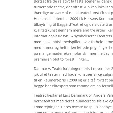
Bortset fra de relativt få faste scener er dans
turnerende teatre, der oftest kun kan lokaliser
ihærdige udøvere af mobil teaterkunst fik sat p
Horsens i september 2009 fik Horsens Kommunes
tilknytning til BaggårdTeatret og de sidste ti 
kvalitetskunst gennem mere end tre årtier. Ken
internationalt udsyn ¬– symboliseret i teatrets
med en zambisk medspiller, hvor forholdet mel
med humor og helt uden løftede pegefingre i et
på mange måder eksemplarisk – men helt symp
premieren blot to forestillinger…
Danmarks Teaterforeningers pris i november 2
gik til et teater med både kunstnerisk og sal
til en Reumert-pris i 2008 og er altså fortsat 
begge har elitesport som ramme om en fortælli
Teatret består af Lars Dammark og Anders Val
børneteatret med deres nuancerede fysiske og
i omdrejninger. Deres nyeste udspil, ’Goodbye 
gang om to unges vakuumagtige håndtering af 