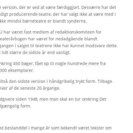
e version, der er ved at være færdiggjort. Desværre har det
idigt producerende teatre, der har valgt ikke at være med i
ikke mindst børneteatre er blandt synderne.
TU har været fast medlem af redaktionskomiteen for
å Teaterårbogen har været for nedadgående blandt
gangen i salget til teatrene ikke har kunnet modsvare dette.
 lidt større de sidste år end vanligt.
 omkring 450 bøger, fået op til nogle hundrede mere fra
 300 eksemplarer.
tså den sidste version i håndgribelig trykt form. Tilbage
hver af de seneste 20 årgange.
dgivere siden 1948, men man skal en tur omkring Det
tilgængelig form.
fast bestanddel i mange år som bekendt været tekster om