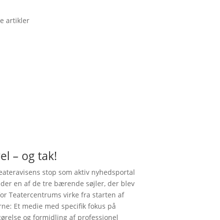
e artikler
el – og tak!
ateravisens stop som aktiv nyhedsportal
nder en af de tre bærende søjler, der blev
for Teatercentrums virke fra starten af
rne: Et medie med specifik fokus på
gørelse og formidling af professionel