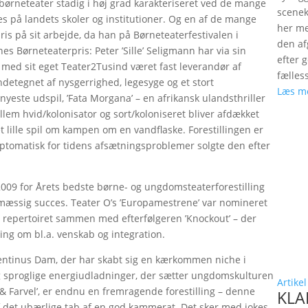
k børneteater stadig i høj grad karakteriseret ved de mange
scenek
es på landets skoler og institutioner. Og en af de mange
her me
ris på sit arbejde, da han på Børneteaterfestivalen i
den a
 Børneteaterpris: Peter ’Sille’ Seligmann har via sin
efter 
år med sit eget Teater2Tusind været fast leverandør af
fælles
detegnet af nysgerrighed, legesyge og et stort
Læs m
 nyeste udspil, ’Fata Morgana’ – en afrikansk ulandsthriller
lem hvid/kolonisator og sort/koloniseret bliver afdækket
 lille spil om kampen om en vandflaske. Forestillingen er
tomatisk for tidens afsætningsproblemer solgte den efter
009 for Årets bedste børne- og ungdomsteaterforestilling
gsmæssig succes. Teater O’s ’Europamestrene’ var nomineret
på repertoiret sammen med efterfølgeren ’Knockout’ – der
ng om bl.a. venskab og integration.
entinus Dam, der har skabt sig en kærkommen niche i
 sproglige energiudladninger, der sætter ungdomskulturen
Artikel
& Farvel’, er endnu en fremragende forestilling – denne
KLAP
det ubærlige tab af en god kammerat. Det sker med jokes