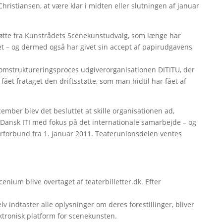
hristiansen, at være klar i midten eller slutningen af januar
tøtte fra Kunstrådets Scenekunstudvalg, som længe har
tet – og dermed også har givet sin accept af papirudgavens
 omstruktureringsproces udgiverorganisationen DITITU, der
fået frataget den driftsstøtte, som man hidtil har fået af
mber blev det besluttet at skille organisationen ad,
t Dansk ITI med fokus på det internationale samarbejde – og
rforbund fra 1. januar 2011. Teaterunionsdelen ventes
enium blive overtaget af teaterbilletter.dk. Efter
 indtaster alle oplysninger om deres forestillinger, bliver
ktronisk platform for scenekunsten.