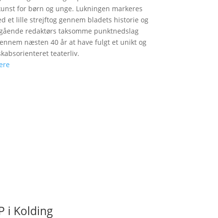
unst for børn og unge. Lukningen markeres
d et lille strejftog gennem bladets historie og
fgående redaktørs taksomme punktnedslag
gennem næsten 40 år at have fulgt et unikt og
skabsorienteret teaterliv.
ere
 i Kolding