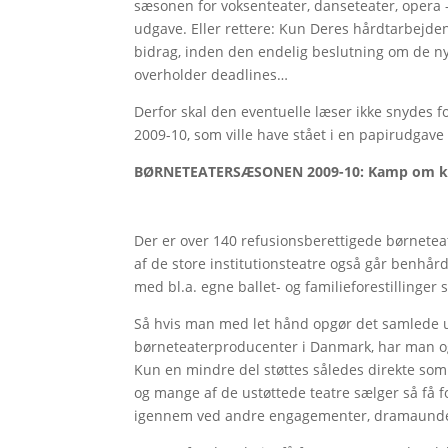
sæsonen for voksenteater, danseteater, opera 
udgave. Eller rettere: Kun Deres hårdtarbejden
bidrag, inden den endelig beslutning om de nye
overholder deadlines…
Derfor skal den eventuelle læser ikke snydes
2009-10, som ville have stået i en papirudgave 
BØRNETEATERSÆSONEN 2009-10: Kamp om k
Der er over 140 refusionsberettigede børnetea
af de store institutionsteatre også går benhår
med bl.a. egne ballet- og familieforestillinger 
Så hvis man med let hånd opgør det samlede u
børneteaterproducenter i Danmark, har man også 
Kun en mindre del støttes således direkte som
og mange af de ustøttede teatre sælger så få fo
igennem ved andre engagementer, dramaunderv