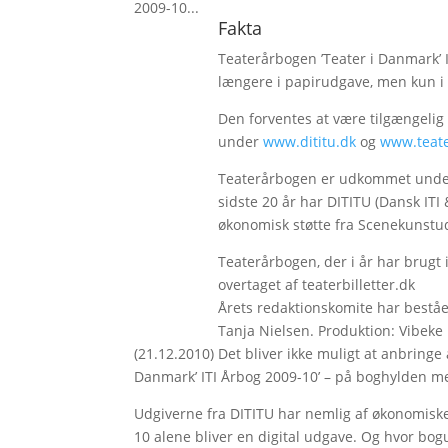
2009-10...
Fakta
Teaterårbogen ’Teater i Danmark’ 
længere i papirudgave, men kun i d
Den forventes at være tilgængelig
under
www.dititu.dk
og
www.teater
Teaterårbogen er udkommet under 
sidste 20 år har DITITU (Dansk ITI
økonomisk støtte fra Scenekunstud
Teaterårbogen, der i år har brugt
overtaget af teaterbilletter.dk
Årets redaktionskomite har beståe
Tanja Nielsen. Produktion: Vibeke 
(21.12.2010) Det bliver ikke muligt at anbringe 
Danmark’ ITI Årbog 2009-10’ – på boghylden me
Udgiverne fra DITITU har nemlig af økonomiske 
10 alene bliver en digital udgave. Og hvor bog