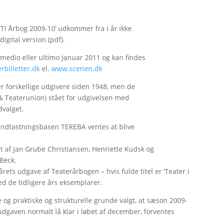
ITI Årbog 2009-10’ udkommer fra i år ikke
igital version (pdf).
 medio eller ultimo januar 2011 og kan findes
billetter.dk
el.
www.scenen.dk
forskellige udgivere siden 1948, men de
 & Teaterunion) stået for udgivelsen med
valget.
 indtastningsbasen TEREBA ventes at blive
t af Jan Grube Christiansen, Henriette Kudsk og
Beck.
årets udgave af Teaterårbogen – hvis fulde titel er ’Teater i
d de tidligere års eksemplarer.
og praktiske og strukturelle grunde valgt, at sæson 2009-
udgaven normalt lå klar i løbet af december, forventes