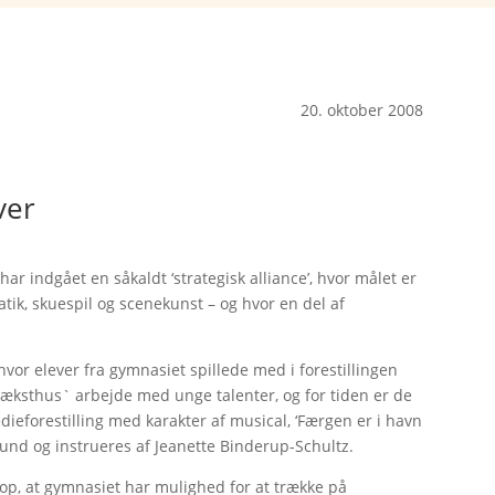
20. oktober 2008
ver
 indgået en såkaldt ‘strategisk alliance’, hvor målet er
atik, skuespil og scenekunst – og hvor en del af
hvor elever fra gymnasiet spillede med i forestillingen
 væksthus` arbejde med unge talenter, og for tiden er de
eforestilling med karakter af musical, ‘Færgen er i havn
lund og instrueres af Jeanette Binderup-Schultz.
p, at gymnasiet har mulighed for at trække på