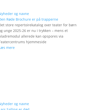
Nyheder og navne
Den Røde Brochure er på trapperne
Det store repertoirekatalog over teater for børn
og unge 2025-26 er nu i trykken – mens et
bladremodul allerede kan opspores via
Teatercentrums hjemmeside
Læs mere
Nyheder og navne
Lars Salling er død