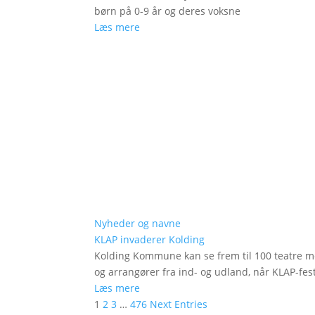
børn på 0-9 år og deres voksne
Læs mere
Nyheder og navne
KLAP invaderer Kolding
Kolding Kommune kan se frem til 100 teatre me
og arrangører fra ind- og udland, når KLAP-festi
Læs mere
1
2
3
…
476
Next Entries