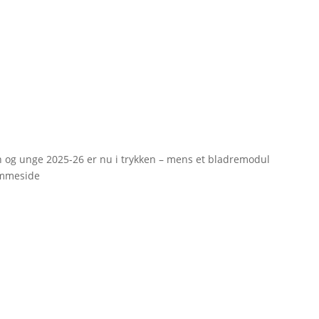
rn og unge 2025-26 er nu i trykken – mens et bladremodul
emmeside