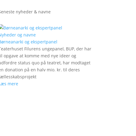
Seneste nyheder & navne
Nyheder og navne
Børneanarki og ekspertpanel
Teaterhuset Filurens ungepanel, BUP, der har
til opgave at komme med nye ideer og
udfordre status quo på teatret, har modtaget
en donation på en halv mio. kr. til deres
fællesskabsprojekt
Læs mere