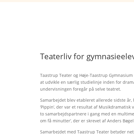
Teaterliv for gymnasieele
Taastrup Teater og Høje-Taastrup Gymnasium har
at udvikle en særlig studielinje inden for dram
undervisningen foregår på selve teatret.
Samarbejdet blev etableret allerede sidste år, 
‘Pippin’, der var et resultat af Musikdramatisk
to samarbejdspartnere i gang med en multimedi
om få minutter’, der er skrevet af Anders Bøge
Samarbejdet med Taastrup Teater betyder neto