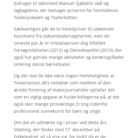
bidrager til sølvsmed Manuel Sjødahls skål og
lagkagekniv, der ledsager priserne for henholdsvis
Teaterpokalen og Teaterkatten.
Sædvanligvis går de to hovedpriser til udøvende
kunstnere fra voksenteatersegmentet, men de
seneste par år er Initiativprisen dog tilfaldet
Forsøgsstationen (2012) og Dansekapellet (2013), der
også har ganske mange aktiviteter og berøringsflader
omkring dansk børneteater.
Og det skal da ikke være nogen hemmelighed, at
Teateravisen.dk's redaktør som medlem af den
ærede forening af teaterjournalister opfatter det
som en vigtig opgave at huske kollegerne på, at der
også sker mange prisværdige (!) ting indenfor
professionel scenekunst for børn og unge.
Om det vil udmønte sig i priser ved dette års
tildeling, der finder sted 17. december på
Folketeatret, vil så vise sig, for indtil da er de