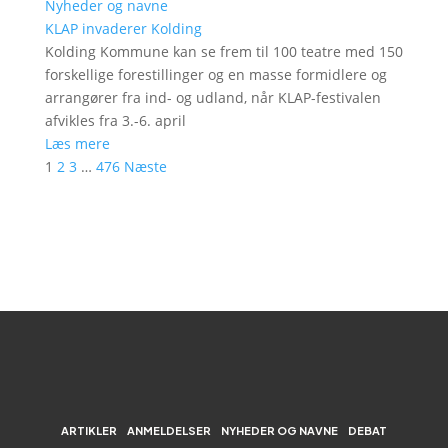
Nyheder og navne
KLAP invaderer Kolding
Kolding Kommune kan se frem til 100 teatre med 150
forskellige forestillinger og en masse formidlere og
arrangører fra ind- og udland, når KLAP-festivalen
afvikles fra 3.-6. april
Læs mere
1
2
3
…
476
Næste
ARTIKLER
ANMELDELSER
NYHEDER OG NAVNE
DEBAT