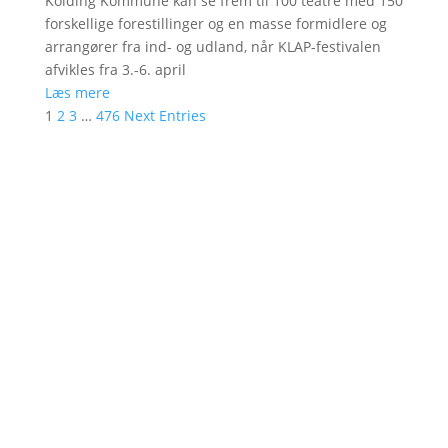
Kolding Kommune kan se frem til 100 teatre med 150
forskellige forestillinger og en masse formidlere og
arrangører fra ind- og udland, når KLAP-festivalen
afvikles fra 3.-6. april
Læs mere
1
2
3
…
476
Next Entries