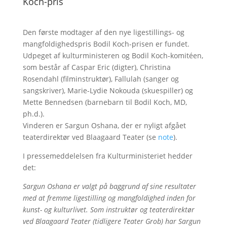
Koch-pris
Den første modtager af den nye ligestillings- og
mangfoldighedspris Bodil Koch-prisen er fundet.
Udpeget af kulturministeren og Bodil Koch-komitéen,
som består af Caspar Eric (digter), Christina
Rosendahl (filminstruktør), Fallulah (sanger og
sangskriver), Marie-Lydie Nokouda (skuespiller) og
Mette Bennedsen (barnebarn til Bodil Koch, MD,
ph.d.).
Vinderen er Sargun Oshana, der er nyligt afgået
teaterdirektør ved Blaagaard Teater (se
note
).
I pressemeddelelsen fra Kulturministeriet hedder
det:
Sargun Oshana er valgt på baggrund af sine resultater
med at fremme ligestilling og mangfoldighed inden for
kunst- og kulturlivet. Som instruktør og teaterdirektør
ved Blaagaard Teater (tidligere Teater Grob) har Sargun