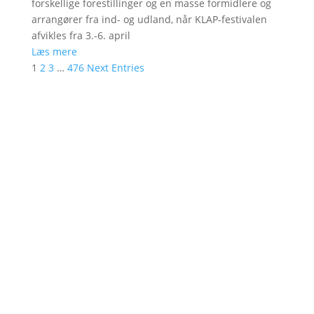
forskellige forestillinger og en masse formidlere og
arrangører fra ind- og udland, når KLAP-festivalen
afvikles fra 3.-6. april
Læs mere
1
2
3
…
476
Next Entries