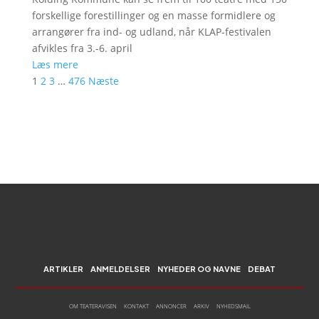
forskellige forestillinger og en masse formidlere og
arrangører fra ind- og udland, når KLAP-festivalen
afvikles fra 3.-6. april
Læs mere
1
2
3
…
476
Næste
ARTIKLER
ANMELDELSER
NYHEDER OG NAVNE
DEBAT
OM TEATERAVISEN
KONTAKT
ANNONCER
ARKIV
NYHEDSMAIL