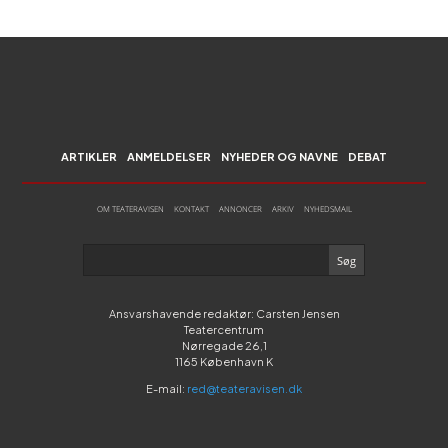
ARTIKLER
ANMELDELSER
NYHEDER OG NAVNE
DEBAT
OM TEATERAVISEN
KONTAKT
ANNONCER
ARKIV
NYHEDSMAIL
Ansvarshavende redaktør: Carsten Jensen
Teatercentrum
Nørregade 26,1
1165 København K
E-mail:
red@teateravisen.dk