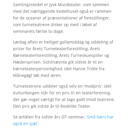
Samlingsstedet er Jysk Musikteater, som sammen
med det nærliggende Kedelhuset også er rammen
for de oceaner af præsentationer af forestillinger,
som turneteatrene disker op med i løbet af
seminarets første to dage.
Lørdag aften er helliget gallamiddag og uddeling af
priser for Årets Turneteaterforestilling, Årets
Børneteaterforestilling, Årets Turneskuespiller og
Hædersprisen. Sidstnævnte gik sidste år til en
børneteaterpersonlighed, idet Hanne Trolle fra
Månegøgl løb med æren.
Turneteatrene uddeler også selv en 'modpris', idet
Kulturkongen står for en pris til en teaterforening,
der gør noget særligt for at tage godt imod teatrene.
Den pris gik sidste år til Roskilde Teater.
Se artiklen fra sidste års DT-seminar,
'Små børn har
også en sjæl'
.