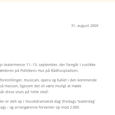
31. august 2009
lags teatermesse 11.-13. september, der foregår i rustikke
 kælderen på Politikens Hus på Rådhuspladsen.
forestillinger, musicals, opera og ballet i den kommende
 på messen, ligesom det vil være muligt at møde
når disse vises på ‘rette sted’.
 der er delt op i ‘musikdramatisk dag’ (fredag), ‘teaterdag’
ndag) – og arrangørerne forventer op mod 2.000