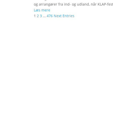
og arrangører fra ind- og udland, når KLAP-festi
Læs mere
1
2
3
…
476
Next Entries