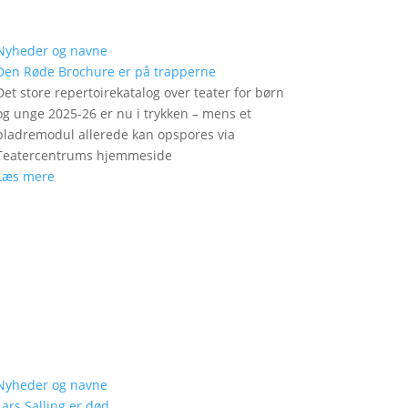
Nyheder og navne
Den Røde Brochure er på trapperne
Det store repertoirekatalog over teater for børn
og unge 2025-26 er nu i trykken – mens et
bladremodul allerede kan opspores via
Teatercentrums hjemmeside
Læs mere
Nyheder og navne
Lars Salling er død