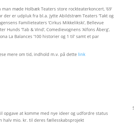
 man møde Holbæk Teaters store rockteaterkoncert, ’69’
or der er udpluk fra bl.a. Jytte Abildstrøm Teaters ‘Takt og
ogensens Familieteaters ‘Cirkus Mikkelikski’, Bellevue
ter Hunds ‘Tab & Vind’, Comedievognens ‘Alfons Åberg’,
na La Balances ‘100 historier og 1 til’ samt et par
se mere om tid, indhold m.v. på dette
link
til opgave at komme med nye ideer og udfordre status
 halv mio. kr. til deres fællesskabsprojekt