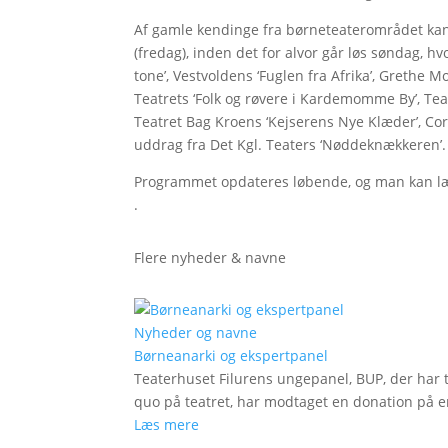
Af gamle kendinge fra børneteaterområdet kan
(fredag), inden det for alvor går løs søndag, hv
tone’, Vestvoldens ‘Fuglen fra Afrika’, Grethe M
Teatrets ‘Folk og røvere i Kardemomme By’, Tea
Teatret Bag Kroens ‘Kejserens Nye Klæder’, Coro
uddrag fra Det Kgl. Teaters ‘Nøddeknækkeren’.
Programmet opdateres løbende, og man kan læ
.
Flere nyheder & navne
Nyheder og navne
Børneanarki og ekspertpanel
Teaterhuset Filurens ungepanel, BUP, der har 
quo på teatret, har modtaget en donation på en
Læs mere