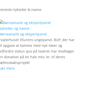
Seneste nyheder & navne
Nyheder og navne
Børneanarki og ekspertpanel
Teaterhuset Filurens ungepanel, BUP, der har
til opgave at komme med nye ideer og
udfordre status quo på teatret, har modtaget
en donation på en halv mio. kr. til deres
fællesskabsprojekt
Læs mere