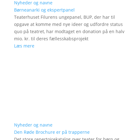
Nyheder og navne
Børneanarki og ekspertpanel
Teaterhuset Filurens ungepanel, BUP, der har til
opgave at komme med nye ideer og udfordre status
quo på teatret, har modtaget en donation på en halv
mio. kr. til deres fællesskabsprojekt
Læs mere
Nyheder og navne
Den Røde Brochure er på trapperne
Det store repertoirekatalog over teater for børn og