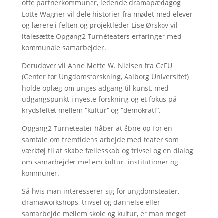
otte partnerkommuner, ledende dramapædagog
Lotte Wagner vil dele historier fra mødet med elever
og lærere i felten og projektleder Lise Ørskov vil
italesætte Opgang2 Turnéteaters erfaringer med
kommunale samarbejder.
Derudover vil Anne Mette W. Nielsen fra CeFU
(Center for Ungdomsforskning, Aalborg Universitet)
holde oplæg om unges adgang til kunst, med
udgangspunkt i nyeste forskning og et fokus på
krydsfeltet mellem ”kultur” og ”demokrati”.
Opgang2 Turneteater håber at åbne op for en
samtale om fremtidens arbejde med teater som
værktøj til at skabe fællesskab og trivsel og en dialog
om samarbejder mellem kultur- institutioner og
kommuner.
Så hvis man interesserer sig for ungdomsteater,
dramaworkshops, trivsel og dannelse eller
samarbejde mellem skole og kultur, er man meget