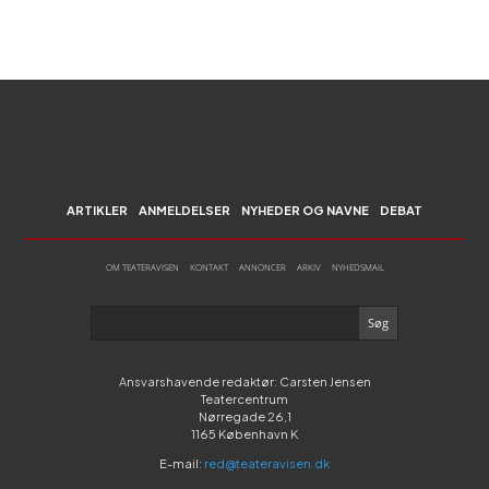
ARTIKLER
ANMELDELSER
NYHEDER OG NAVNE
DEBAT
OM TEATERAVISEN
KONTAKT
ANNONCER
ARKIV
NYHEDSMAIL
Ansvarshavende redaktør: Carsten Jensen
Teatercentrum
Nørregade 26,1
1165 København K
E-mail:
red@teateravisen.dk