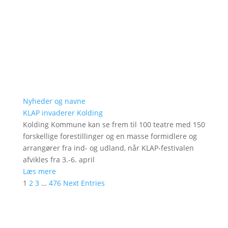
Nyheder og navne
KLAP invaderer Kolding
Kolding Kommune kan se frem til 100 teatre med 150
forskellige forestillinger og en masse formidlere og
arrangører fra ind- og udland, når KLAP-festivalen
afvikles fra 3.-6. april
Læs mere
1
2
3
…
476
Next Entries