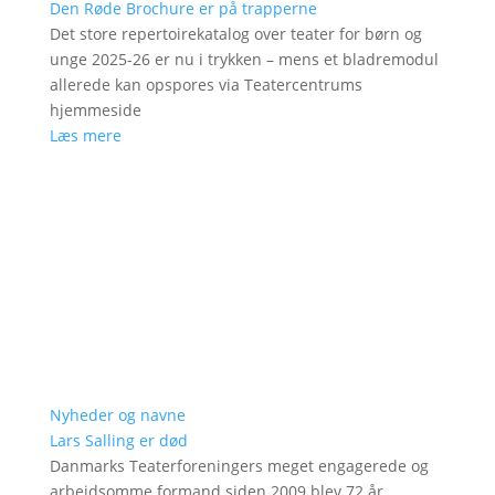
Den Røde Brochure er på trapperne
Det store repertoirekatalog over teater for børn og
unge 2025-26 er nu i trykken – mens et bladremodul
allerede kan opspores via Teatercentrums
hjemmeside
Læs mere
Nyheder og navne
Lars Salling er død
Danmarks Teaterforeningers meget engagerede og
arbejdsomme formand siden 2009 blev 72 år