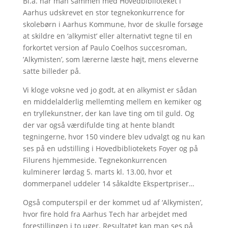
Bl.a. har man sammen med Hovedbiblioteket i
Aarhus udskrevet en stor tegnekonkurrence for
skolebørn i Aarhus Kommune, hvor de skulle forsøge
at skildre en ‘alkymist’ eller alternativt tegne til en
forkortet version af Paulo Coelhos succesroman,
’Alkymisten’, som lærerne læste højt, mens eleverne
satte billeder på.
Vi kloge voksne ved jo godt, at en alkymist er sådan
en middelalderlig mellemting mellem en kemiker og
en tryllekunstner, der kan lave ting om til guld. Og
der var også værdifulde ting at hente blandt
tegningerne, hvor 150 vindere blev udvalgt og nu kan
ses på en udstilling i Hovedbibliotekets Foyer og på
Filurens hjemmeside. Tegnekonkurrencen
kulminerer lørdag 5. marts kl. 13.00, hvor et
dommerpanel uddeler 14 såkaldte Ekspertpriser…
Også computerspil er der kommet ud af ‘Alkymisten’,
hvor fire hold fra Aarhus Tech har arbejdet med
forestillingen i to uger. Resultatet kan man ses på