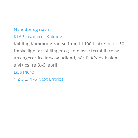
Nyheder og navne
KLAP invaderer Kolding
Kolding Kommune kan se frem til 100 teatre med 150
forskellige forestillinger og en masse formidlere og
arrangører fra ind- og udland, når KLAP-festivalen
afvikles fra 3.-6. april
Læs mere
1
2
3
…
476
Next Entries