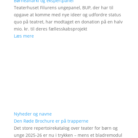
Børneanarki og ekspertpanel
Teaterhuset Filurens ungepanel, BUP, der har til
opgave at komme med nye ideer og udfordre status
quo på teatret, har modtaget en donation på en halv
mio. kr. til deres fællesskabsprojekt
Læs mere
Nyheder og navne
Den Røde Brochure er på trapperne
Det store repertoirekatalog over teater for børn og
unge 2025-26 er nu i trykken – mens et bladremodul