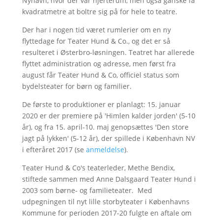
Nyhavn, hvor der var hjerterum, men også ganske få
kvadratmetre at boltre sig på for hele to teatre.
Der har i nogen tid været rumlerier om en ny
flyttedage for Teater Hund & Co., og det er så
resulteret i Østerbro-løsningen. Teatret har allerede
flyttet administration og adresse, men først fra
august får Teater Hund & Co, officiel status som
bydelsteater for børn og familier.
De første to produktioner er planlagt: 15. januar
2020 er der premiere på 'Himlen kalder jorden' (5-10
år), og fra 15. april-10. maj genopsættes 'Den store
jagt på lykken' (5-12 år), der spillede i København NV
i efteråret 2017 (se
anmeldelse
).
Teater Hund & Co's teaterleder, Methe Bendix,
stiftede sammen med Anne Dalsgaard Teater Hund i
2003 som børne- og familieteater. Med
udpegningen til nyt lille storbyteater i Københavns
Kommune for perioden 2017-20 fulgte en aftale om