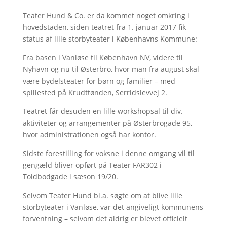
Teater Hund & Co. er da kommet noget omkring i
hovedstaden, siden teatret fra 1. januar 2017 fik
status af lille storbyteater i Københavns Kommune:
Fra basen i Vanløse til København NV, videre til
Nyhavn og nu til Østerbro, hvor man fra august skal
være bydelsteater for børn og familier – med
spillested på Krudttønden, Serridslevvej 2.
Teatret får desuden en lille workshopsal til div.
aktiviteter og arrangementer på Østerbrogade 95,
hvor administrationen også har kontor.
Sidste forestilling for voksne i denne omgang vil til
gengæld bliver opført på Teater FÅR302 i
Toldbodgade i sæson 19/20.
Selvom Teater Hund bl.a. søgte om at blive lille
storbyteater i Vanløse, var det angiveligt kommunens
forventning – selvom det aldrig er blevet officielt