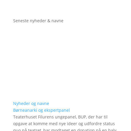
Seneste nyheder & navne
Nyheder og navne
Børneanarki og ekspertpanel
Teaterhuset Filurens ungepanel, BUP, der har til
opgave at komme med nye ideer og udfordre status
quo på teatret, har modtaget en donation på en halv