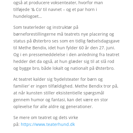
også at producere voksenteater, hvorfor man
tilføjede '& Co' til navnet – og et par horn i
hundelogoet…
Som teaterleder og instruktør på
børneforestillingerne må teatrets nye placering og
status på Østerbro ses som en tidlig fødselsdagsgave
til Methe Bendix, idet hun fylder 60 år den 27. juni.
Og i en pressemeddelelse i den anledning fra teatret
hedder det da også, at hun glæder sig til at slå rod
og bygge bro, både lokalt og nationalt på Østerbro.
At teatret kalder sig ’bydelsteater for børn og
familier’ er ingen tilfældighed. Methe Bendix tror på,
at når kunsten stiller eksistentielle spørgsmål
gennem humor og fantasi, kan det være en stor
oplevelse for alle aldre og generationer.
Se mere om teatret og dets virke
på:
https://www.teaterhund.dk