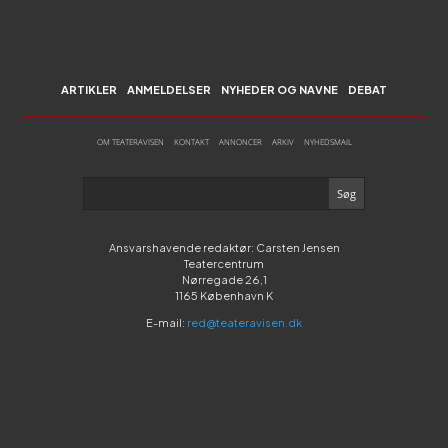
ARTIKLER
ANMELDELSER
NYHEDER OG NAVNE
DEBAT
OM TEATERAVISEN
KONTAKT
ANNONCER
ARKIV
NYHEDSMAIL
Ansvarshavende redaktør: Carsten Jensen
Teatercentrum
Nørregade 26,1
1165 København K
E-mail:
red@teateravisen.dk