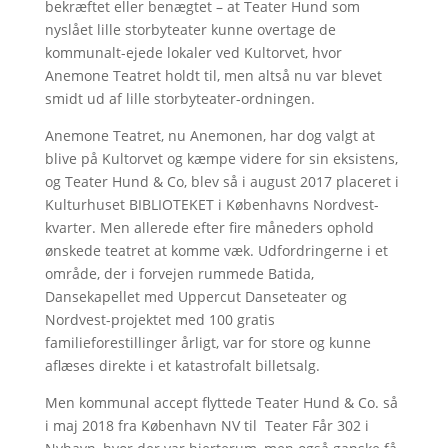
bekræftet eller benægtet – at Teater Hund som
nyslået lille storbyteater kunne overtage de
kommunalt-ejede lokaler ved Kultorvet, hvor
Anemone Teatret holdt til, men altså nu var blevet
smidt ud af lille storbyteater-ordningen.
Anemone Teatret, nu Anemonen, har dog valgt at
blive på Kultorvet og kæmpe videre for sin eksistens,
og Teater Hund & Co, blev så i august 2017 placeret i
Kulturhuset BIBLIOTEKET i Københavns Nordvest-
kvarter. Men allerede efter fire måneders ophold
ønskede teatret at komme væk. Udfordringerne i et
område, der i forvejen rummede Batida,
Dansekapellet med Uppercut Danseteater og
Nordvest-projektet med 100 gratis
familieforestillinger årligt, var for store og kunne
aflæses direkte i et katastrofalt billetsalg.
Men kommunal accept flyttede Teater Hund & Co. så
i maj 2018 fra København NV til Teater Får 302 i