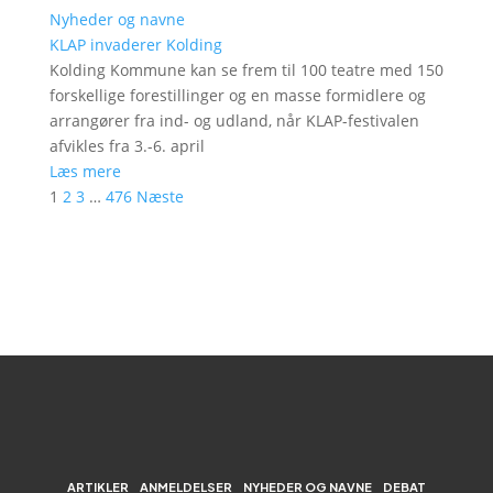
Nyheder og navne
KLAP invaderer Kolding
Kolding Kommune kan se frem til 100 teatre med 150
forskellige forestillinger og en masse formidlere og
arrangører fra ind- og udland, når KLAP-festivalen
afvikles fra 3.-6. april
Læs mere
1
2
3
…
476
Næste
ARTIKLER
ANMELDELSER
NYHEDER OG NAVNE
DEBAT