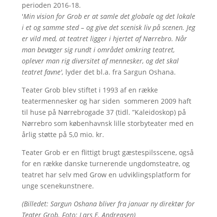
perioden 2016-18.
'
Min vision for Grob er at samle det globale og det lokale
i et og samme sted – og give det scenisk liv på scenen. Jeg
er vild med, at teatret ligger i hjertet af Nørrebro. Når
man bevæger sig rundt i området omkring teatret,
oplever man rig diversitet af mennesker, og det skal
teatret favne',
lyder det bl.a. fra Sargun Oshana.
Teater Grob blev stiftet i 1993 af en række
teatermennesker og har siden sommeren 2009 haft
til huse på Nørrebrogade 37 (tidl. ”Kaleidoskop) på
Nørrebro som københavnsk lille storbyteater med en
årlig støtte på 5,0 mio. kr.
Teater Grob er en flittigt brugt gæstespilsscene, også
for en række danske turnerende ungdomsteatre, og
teatret har selv med Grow en udviklingsplatform for
unge scenekunstnere.
(Billedet: Sargun Oshana bliver fra januar ny direktør for
Teater Grob. Foto: Lars E. Andreasen)