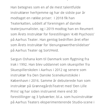
Han betegnes som en af de mest talentfulde
instruktører herhjemme og har de sidste par år
modtaget en række priser: I 2018 fik han
Teaterkatten, uddelt af foreningen af danske
teaterjournalister, og i 2019 modtog han en Reumert
som Årets Instruktør for forestillingen ’4:48 Psychosis’
på Aarhus Teater. Han gentog bedriften året efter
som Årets Instruktør for ’denungewertherslidelser’
på Aarhus Teater og Sort/Hvid.
Sargun Oshana kom til Danmark som flygtning fra
Irak i 1992. Han blev uddannet som skuespiller fra
Skuespillerskolen i Aarhus i 2012 og senere som
instruktør fra Den Danske Scenekunstskole i
København i 2016. Samme år debuterede han som
instruktør på GrønnegårdsTeatret med ’Den Lille
Prins’ og har siden instrueret mere end 30
forestillinger og 3 lydværker, bl.a. som husinstruktør
på Aarhus Teaters eksperimenterende Studio-scene i