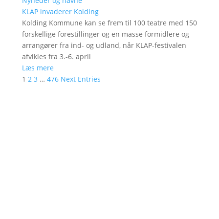
Nyheder og navne
KLAP invaderer Kolding
Kolding Kommune kan se frem til 100 teatre med 150
forskellige forestillinger og en masse formidlere og
arrangører fra ind- og udland, når KLAP-festivalen
afvikles fra 3.-6. april
Læs mere
1
2
3
…
476
Next Entries