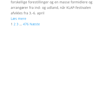
forskellige forestillinger og en masse formidlere og
arrangører fra ind- og udland, når KLAP-festivalen
afvikles fra 3.-6. april
Læs mere
1
2
3
…
476
Næste