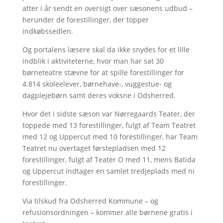
atter i år sendt en oversigt over sæsonens udbud –
herunder de forestillinger, der topper
indkøbssedlen.
Og portalens læsere skal da ikke snydes for et lille
indblik i aktiviteterne, hvor man har sat 30
børneteatre stævne for at spille forestillinger for
4.814 skoleelever, børnehave-, vuggestue- og
dagplejebørn samt deres voksne i Odsherred.
Hvor det i sidste sæson var Nørregaards Teater, der
toppede med 13 forestillinger, fulgt af Team Teatret
med 12 og Uppercut med 10 forestillinger, har Team
Teatret nu overtaget førstepladsen med 12
forestillinger, fulgt af Teater O med 11, mens Batida
og Uppercut indtager en samlet tredjeplads med ni
forestillinger.
Via tilskud fra Odsherred Kommune – og
refusionsordningen – kommer alle børnene gratis i