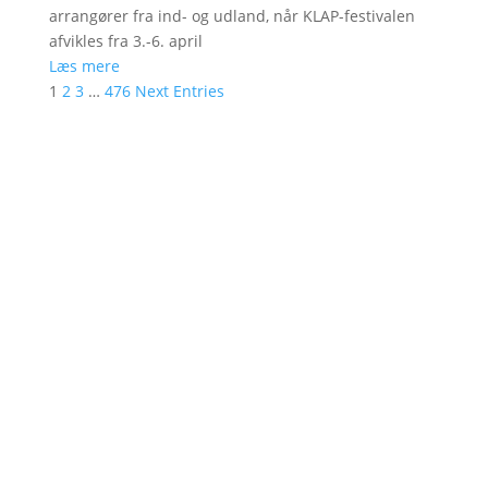
arrangører fra ind- og udland, når KLAP-festivalen
afvikles fra 3.-6. april
Læs mere
1
2
3
…
476
Next Entries