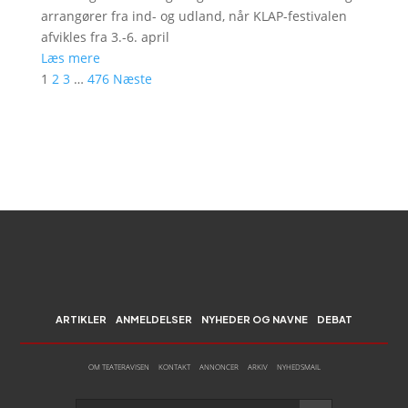
arrangører fra ind- og udland, når KLAP-festivalen
afvikles fra 3.-6. april
Læs mere
1
2
3
…
476
Næste
ARTIKLER
ANMELDELSER
NYHEDER OG NAVNE
DEBAT
OM TEATERAVISEN
KONTAKT
ANNONCER
ARKIV
NYHEDSMAIL