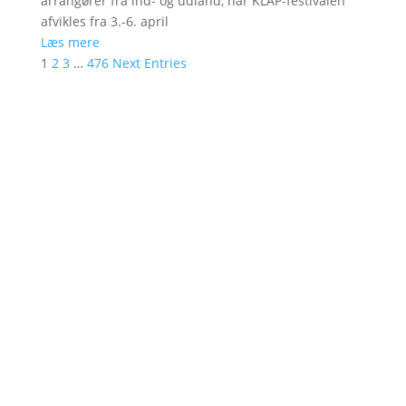
arrangører fra ind- og udland, når KLAP-festivalen
afvikles fra 3.-6. april
Læs mere
1
2
3
…
476
Next Entries