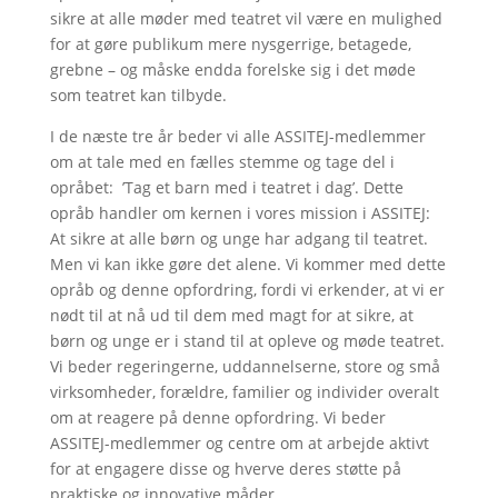
sikre at alle møder med teatret vil være en mulighed
for at gøre publikum mere nysgerrige, betagede,
grebne – og måske endda forelske sig i det møde
som teatret kan tilbyde.
I de næste tre år beder vi alle ASSITEJ-medlemmer
om at tale med en fælles stemme og tage del i
opråbet: ’Tag et barn med i teatret i dag’. Dette
opråb handler om kernen i vores mission i ASSITEJ:
At sikre at alle børn og unge har adgang til teatret.
Men vi kan ikke gøre det alene. Vi kommer med dette
opråb og denne opfordring, fordi vi erkender, at vi er
nødt til at nå ud til dem med magt for at sikre, at
børn og unge er i stand til at opleve og møde teatret.
Vi beder regeringerne, uddannelserne, store og små
virksomheder, forældre, familier og individer overalt
om at reagere på denne opfordring. Vi beder
ASSITEJ-medlemmer og centre om at arbejde aktivt
for at engagere disse og hverve deres støtte på
praktiske og innovative måder.