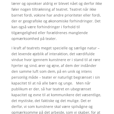
lærer og opvokser aldrig er blevet nået og derfor ikke
føler nogen tiltrækning af teatret. Teatret når ikke
barnet fordi, voksne har andre prioriteter eller fordi,
der er geografiske og økonomiske forhindringer. Det
kan også være forhindringer i forhold til
tilgængelighed eller forældrenes manglende
opmærksomhed på teater.
I kraft af teatrets meget specielle og særlige natur –
det levende øjeblik af interaktion, det værdifulde
vindue hvor igennem kunstnere er i stand til at røre
hjerter og sind, ører og øjne, af dem der indånder
den samme luft som dem, på en unik og intens
personlig måde – teater er naturligt begrænset i sin
kapacitet til at nå alle børn og unge. Men når
publikum er der, så har teatret en ubegrænset
kapacitet og evne til at kommunikere det væsentlige,
det mystiske, det faktiske og det mulige. Det er
derfor, vi som kunstnere skal være spilvågne og
opmærksomme på det arbejde, som vi skaber, for at