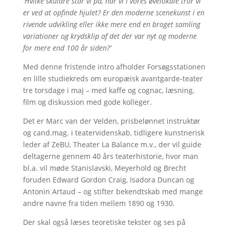
'Hvilke skuldre står vi på, når vi i vores øvelokale tror vi
er ved at opfinde hjulet? Er den moderne scenekunst i en
rivende udvikling eller ikke mere end en broget samling
variationer og krydsklip af det der var nyt og moderne
for mere end 100 år siden?’
Med denne fristende intro afholder Forsøgsstationen
en lille studiekreds om europæisk avantgarde-teater
tre torsdage i maj – med kaffe og cognac, læsning,
film og diskussion med gode kolleger.
Det er Marc van der Velden, prisbelønnet instruktør
og cand.mag. i teatervidenskab, tidligere kunstnerisk
leder af ZeBU, Theater La Balance m.v., der vil guide
deltagerne gennem 40 års teaterhistorie, hvor man
bl.a. vil møde Stanislavski, Meyerhold og Brecht
foruden Edward Gordon Craig, Isadora Duncan og
Antonin Artaud – og stifter bekendtskab med mange
andre navne fra tiden mellem 1890 og 1930.
Der skal også læses teoretiske tekster og ses på