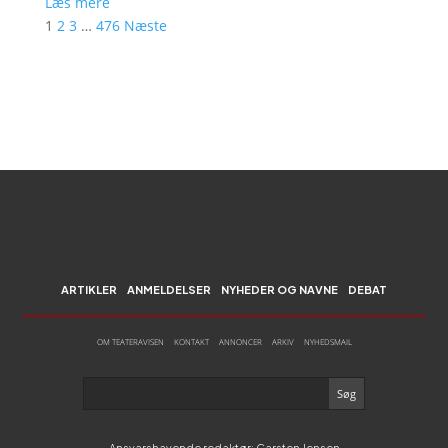
Læs mere
1
2
3
…
476
Næste
ARTIKLER
ANMELDELSER
NYHEDER OG NAVNE
DEBAT
OM TEATERAVISEN
KONTAKT
ANNONCER
ARKIV
NYHEDSMAIL
Ansvarshavende redaktør: Carsten Jensen