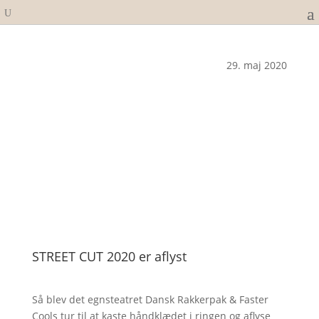
29. maj 2020
STREET CUT 2020 er aflyst
Så blev det egnsteatret Dansk Rakkerpak & Faster
Cools tur til at kaste håndklædet i ringen og aflyse