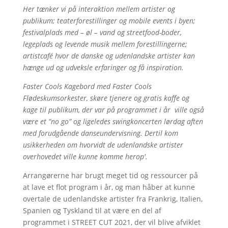
Her tænker vi på interaktion mellem artister og
publikum; teaterforestillinger og mobile events i byen;
festivalplads med – øl – vand og streetfood-boder,
legeplads og levende musik mellem forestillingerne;
artistcafé hvor de danske og udenlandske artister kan
hænge ud og udveksle erfaringer og få inspiration.
Faster Cools Kagebord med Faster Cools
Flødeskumsorkester, skøre tjenere og gratis kaffe og
kage til publikum, der var på programmet i år ville også
være et ”no go” og ligeledes swingkoncerten lørdag aften
med forudgående danseundervisning. Dertil kom
usikkerheden om hvorvidt de udenlandske artister
overhovedet ville kunne komme herop'.
Arrangørerne har brugt meget tid og ressourcer på
at lave et flot program i år, og man håber at kunne
overtale de udenlandske artister fra Frankrig, Italien,
Spanien og Tyskland til at være en del af
programmet i STREET CUT 2021, der vil blive afviklet