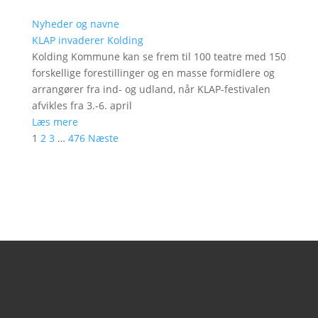
Nyheder og navne
KLAP invaderer Kolding
Kolding Kommune kan se frem til 100 teatre med 150
forskellige forestillinger og en masse formidlere og
arrangører fra ind- og udland, når KLAP-festivalen
afvikles fra 3.-6. april
Læs mere
1
2
3
…
476
Næste