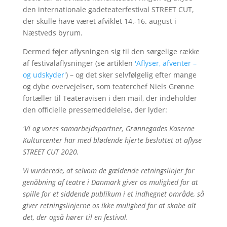
den internationale gadeteaterfestival STREET CUT,
der skulle have været afviklet 14.-16. august i
Næstveds byrum.
Dermed føjer aflysningen sig til den sørgelige række
af festivalaflysninger (se artiklen
'Aflyser, afventer –
og udskyder'
) – og det sker selvfølgelig efter mange
og dybe overvejelser, som teaterchef Niels Grønne
fortæller til Teateravisen i den mail, der indeholder
den officielle pressemeddelelse, der lyder:
'Vi og vores samarbejdspartner, Grønnegades Kaserne
Kulturcenter har med blødende hjerte besluttet at aflyse
STREET CUT 2020.
Vi vurderede, at selvom de gældende retningslinjer for
genåbning af teatre i Danmark giver os mulighed for at
spille for et siddende publikum i et indhegnet område, så
giver retningslinjerne os ikke mulighed for at skabe alt
det, der også hører til en festival.