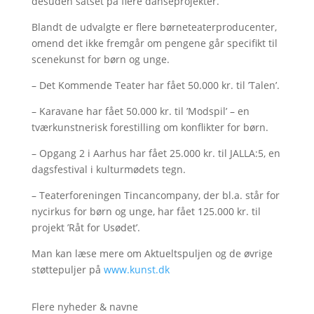
desuden satset på flere danseprojekter.
Blandt de udvalgte er flere børneteaterproducenter,
omend det ikke fremgår om pengene går specifikt til
scenekunst for børn og unge.
– Det Kommende Teater har fået 50.000 kr. til ’Talen’.
– Karavane har fået 50.000 kr. til ’Modspil’ – en
tværkunstnerisk forestilling om konflikter for børn.
– Opgang 2 i Aarhus har fået 25.000 kr. til JALLA:5, en
dagsfestival i kulturmødets tegn.
– Teaterforeningen Tincancompany, der bl.a. står for
nycirkus for børn og unge, har fået 125.000 kr. til
projekt ’Råt for Usødet’.
Man kan læse mere om Aktueltspuljen og de øvrige
støttepuljer på
www.kunst.dk
Flere nyheder & navne