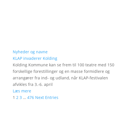
Nyheder og navne
KLAP invaderer Kolding
Kolding Kommune kan se frem til 100 teatre med 150
forskellige forestillinger og en masse formidlere og
arrangører fra ind- og udland, når KLAP-festivalen
afvikles fra 3.-6. april
Læs mere
1
2
3
…
476
Next Entries