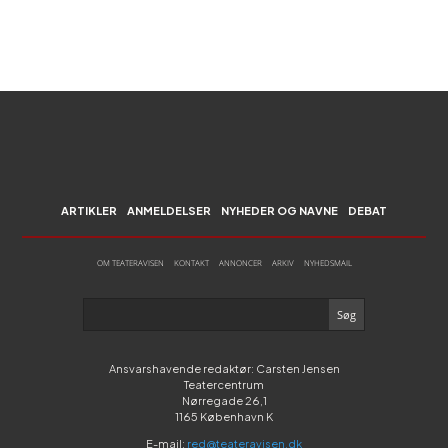
ARTIKLER
ANMELDELSER
NYHEDER OG NAVNE
DEBAT
OM TEATERAVISEN
KONTAKT
ANNONCER
ARKIV
NYHEDSMAIL
Ansvarshavende redaktør: Carsten Jensen
Teatercentrum
Nørregade 26,1
1165 København K
E-mail:
red@teateravisen.dk