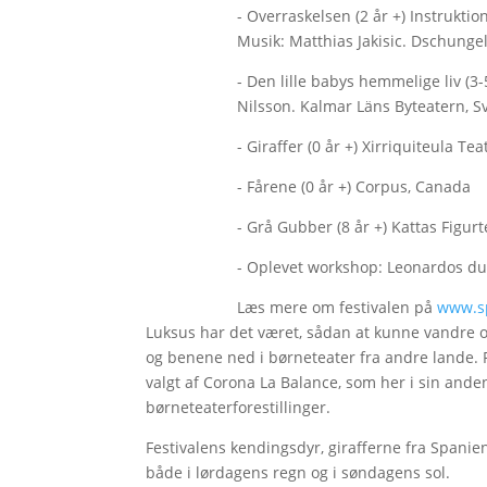
- Overraskelsen (2 år +) Instrukti
Musik: Matthias Jakisic. Dschungel
- Den lille babys hemmelige liv (3-5
Nilsson. Kalmar Läns Byteatern, S
- Giraffer (0 år +) Xirriquiteula Te
- Fårene (0 år +) Corpus, Canada
- Grå Gubber (8 år +) Kattas Figu
- Oplevet workshop: Leonardos du
Læs mere om festivalen på
www.sp
Luksus har det været, sådan at kunne vandre
og benene ned i børneteater fra andre lande. R
valgt af Corona La Balance, som her i sin anden
børneteaterforestillinger.
Festivalens kendingsdyr, girafferne fra Spani
både i lørdagens regn og i søndagens sol.