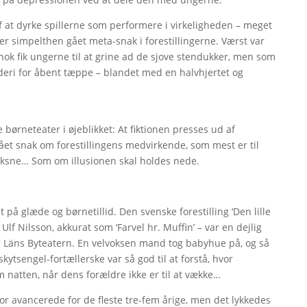
 af at dyrke spillerne som performere i virkeligheden – meget
 er simpelthen gået meta-snak i forestillingerne. Værst var
 nok fik ungerne til at grine ad de sjove stendukker, men som
eri for åbent tæppe – blandet med en halvhjertet og
ørneteater i øjeblikket: At fiktionen presses ud af
stået snak om forestillingens medvirkende, som mest er til
oksne… Som om illusionen skal holdes nede.
 på glæde og børnetillid. Den svenske forestilling ‘Den lille
lf Nilsson, akkurat som ‘Farvel hr. Muffin’ – var en dejlig
r Läns Byteatern. En velvoksen mand tog babyhue på, og så
skytsengel-fortællerske var så god til at forstå, hvor
m natten, når dens forældre ikke er til at vække…
for avancerede for de fleste tre-fem årige, men det lykkedes