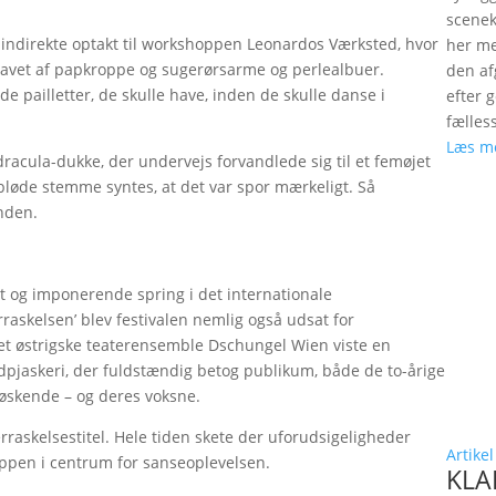
scenek
n indirekte optakt til workshoppen Leonardos Værksted, hvor
her me
lavet af papkroppe og sugerørsarme og perlealbuer.
den a
de pailletter, de skulle have, inden de skulle danse i
efter 
fælles
Læs m
dracula-dukke, der undervejs forvandlede sig til et femøjet
de stemme syntes, at det var spor mærkeligt. Så
nden.
igt og imponerende spring i det internationale
rraskelsen’ blev festivalen nemlig også udsat for
Det østrigske teaterensemble Dschungel Wien viste en
dpjaskeri, der fuldstændig betog publikum, både de to-årige
e søskende – og deres voksne.
erraskelsestitel. Hele tiden skete der uforudsigeligheder
Artikel
ppen i centrum for sanseoplevelsen.
KLAP