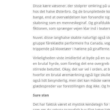
Disse kære væsener, der stolprer omkring på u
hos det halve Østerbro. Og de brunplettede ko
bange, end at overvældelsen kan forvandle sig 
skabning som en menneskegiraf. Og girafdukke
fiktionen, som sprænger vejen klar ind i teater
Nuvel, disse langhalse skabte naturligt også s
gruppe fåreklædte performere fra Canada, vog
trippende på klovetæer i hælene på girafferne. 
Virkeligheden viste imidlertid at byde på en s
en brutal hyrde, som foretog det ene overgreb
stirrede betuttet. Okay, det var vel i orden, at
hvorfor en brutal øremærkning også lige skulle 
også lidt besynderlig, men det kan måske vær
glædespreder var forestillingen dog ikke. Og h
Sure sten
Det har faktisk været et mystisk kendetegn for f
som om de voksne teaterfolk har fået lettet l