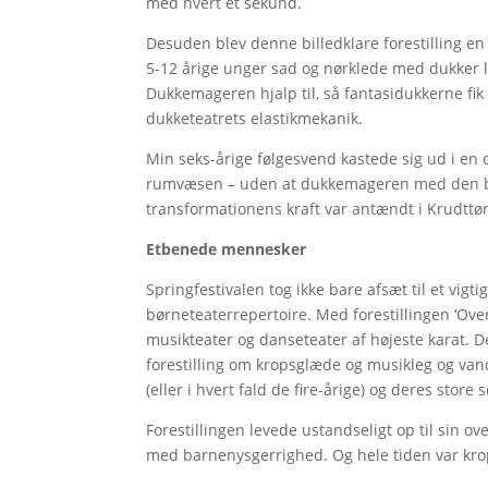
med hvert et sekund.
Desuden blev denne billedklare forestilling e
5-12 årige unger sad og nørklede med dukker 
Dukkemageren hjalp til, så fantasidukkerne fik 
dukketeatrets elastikmekanik.
Min seks-årige følgesvend kastede sig ud i en 
rumvæsen – uden at dukkemageren med den blø
transformationens kraft var antændt i Krudttø
Etbenede mennesker
Springfestivalen tog ikke bare afsæt til et vigt
børneteaterrepertoire. Med forestillingen ‘Ove
musikteater og danseteater af højeste karat. 
forestilling om kropsglæde og musikleg og van
(eller i hvert fald de fire-årige) og deres stor
Forestillingen levede ustandseligt op til sin ov
med barnenysgerrighed. Og hele tiden var kro