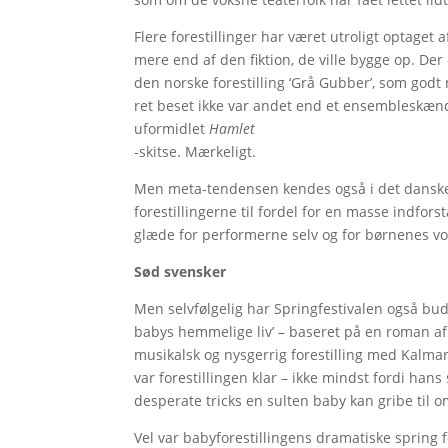
Flere forestillinger har været utroligt optaget
mere end af den fiktion, de ville bygge op. Der
den norske forestilling ‘Grå Gubber’, som godt
ret beset ikke var andet end et ensembleskænd
uformidlet
Hamlet
-skitse. Mærkeligt.
Men meta-tendensen kendes også i det danske b
forestillingerne til fordel for en masse indfor
glæde for performerne selv og for børnenes v
Sød svensker
Men selvfølgelig har Springfestivalen også budt
babys hemmelige liv’ – baseret på en roman af U
musikalsk og nysgerrig forestilling med Kalma
var forestillingen klar – ikke mindst fordi hans 
desperate tricks en sulten baby kan gribe til o
Vel var babyforestillingens dramatiske spring 