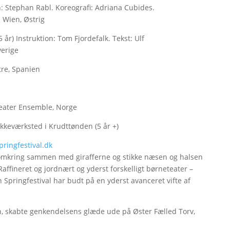
on: Stephan Rabl. Koreografi: Adriana Cubides.
 Wien, Østrig
 år) Instruktion: Tom Fjordefalk. Tekst: Ulf
verige
atre, Spanien
rteater Ensemble, Norge
kkeværksted i Krudttønden (5 år +)
ringfestival.dk
 omkring sammen med girafferne og stikke næsen og halsen
affineret og jordnært og yderst forskelligt børneteater –
 Springfestival har budt på en yderst avanceret vifte af
en, skabte genkendelsens glæde ude på Øster Fælled Torv,