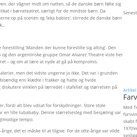
byen, der vågner midt om natten, så de danske børn følte sig
ikat i børneteatret, særligt for de mindste børn. Da
Senest
erne op på scenen og ’leka babies’, stirrede de danske børn
sk…
orestilling ‘Manden der kunne forestille sig alting’. Den
 og den argentinske gruppe Omar Alvarez Theatre viste her
ve ret – og om at lære at nyde at gå på kompromis.
lerier, men det vidste ungerne jo ikke. Det var i grunden
ldstændig ens klædte i frakker og hatte og hvide
diskutere vinklen på lærredet i stafeliet og størrelsen på
Artikel
Farv
tter, fordi alt blev udsat for forskydninger. Store stole
Med Te
ar en lille tubababy. Denne størrelsesleg med besjæling var
forsvi
agtmodige tempo.
skabt 
1970’e
-årige, det er måske til at tilgive. For de otte-årige var vilde
synlig