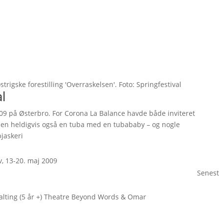
trigske forestilling 'Overraskelsen'. Foto: Springfestival
al
09 på Østerbro. For Corona La Balance havde både inviteret
en heldigvis også en tuba med en tubababy – og nogle
jaskeri
v, 13-20. maj 2009
Senest
 alting (5 år +) Theatre Beyond Words & Omar