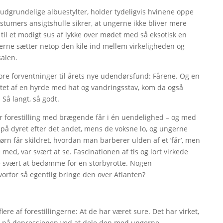
udgrundelige albuestylter, holder tydeligvis hvinene oppe
stumers ansigtshulle sikrer, at ungerne ikke bliver mere
til et modigt sus af lykke over mødet med så eksotisk en
rne sætter netop den kile ind mellem virkeligheden og
salen.
tore forventninger til årets nye udendørsfund: Fårene. Og en
tet af en hyrde med hat og vandringsstav, kom da også
Så langt, så godt.
ur forestilling med brægende får i én uendelighed – og med
 på dyret efter det andet, mens de voksne lo, og ungerne
 børn får skildret, hvordan man barberer ulden af et ’får’, men
med, var svært at se. Fascinationen af tis og lort virkede
e svært at bedømme for en storbyrotte. Nogen
vorfor så egentlig bringe den over Atlanten?
lere af forestillingerne: At de har været sure. Det har virket,
idt på depressionen ved at dele den med ungerne.