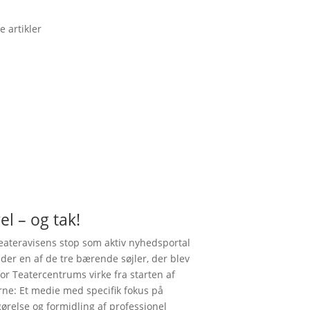
e artikler
el – og tak!
ateravisens stop som aktiv nyhedsportal
nder en af de tre bærende søjler, der blev
for Teatercentrums virke fra starten af
rne: Et medie med specifik fokus på
gørelse og formidling af professionel