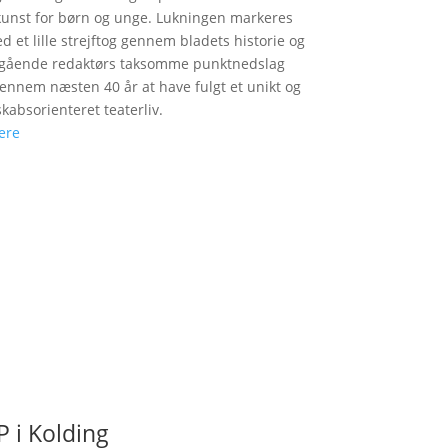
unst for børn og unge. Lukningen markeres
d et lille strejftog gennem bladets historie og
fgående redaktørs taksomme punktnedslag
gennem næsten 40 år at have fulgt et unikt og
skabsorienteret teaterliv.
ere
 i Kolding