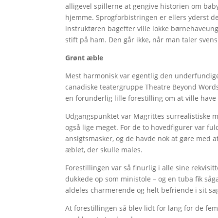
alligevel spillerne at gengive historien om ba
hjemme. Sprogforbistringen er ellers yderst del
instruktøren bagefter ville lokke børnehaveung
stift på ham. Den går ikke, når man taler sven
Grønt æble
Mest harmonisk var egentlig den underfundige f
canadiske teatergruppe Theatre Beyond Words
en forunderlig lille forestilling om at ville ha
Udgangspunktet var Magrittes surrealistiske ma
også lige meget. For de to hovedfigurer var fu
ansigtsmasker, og de havde nok at gøre med at 
æblet, der skulle males.
Forestillingen var så finurlig i alle sine rekvisi
dukkede op som ministole – og en tuba fik såg
aldeles charmerende og helt befriende i sit s
At forestillingen så blev lidt for lang for de fem