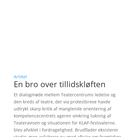
Artikel
En bro over tillidskløften
Et dialogmøde mellem Teatercentrums ledelse og
den kreds af teatre, der via protestbreve havde
udtrykt skarp kritik af manglende orientering af
kompetencecentrets ageren omkring lukning af
Teateravisen og situationen for KLAP-festivalerne,
blev afviklet i fordragelighed. Brudflader eksisterer
stadig, men asfalteres nu med aftaler om fremtidige