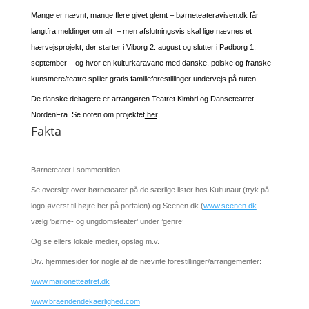
Mange er nævnt, mange flere givet glemt – børneteateravisen.dk får
langtfra meldinger om alt – men afslutningsvis skal lige nævnes et
hærvejsprojekt, der starter i Viborg 2. august og slutter i Padborg 1.
september – og hvor en kulturkaravane med danske, polske og franske
kunstnere/teatre spiller gratis familieforestillinger undervejs på ruten.
De danske deltagere er arrangøren Teatret Kimbri og Danseteatret
NordenFra. Se noten om projektet
her
.
Fakta
Børneteater i sommertiden
Se oversigt over børneteater på de særlige lister hos Kultunaut (tryk på
logo øverst til højre her på portalen) og Scenen.dk (
www.scenen.dk
-
vælg ’børne- og ungdomsteater’ under ’genre’
Og se ellers lokale medier, opslag m.v.
Div. hjemmesider for nogle af de nævnte forestillinger/arrangementer:
www.marionetteatret.dk
www.braendendekaerlighed.com