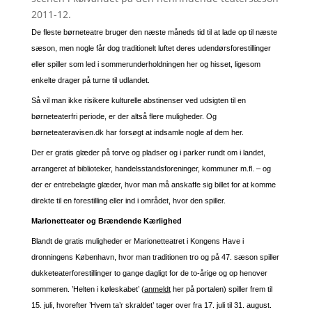
2011-12.
De fleste børneteatre bruger den næste måneds tid til at lade op til næste
sæson, men nogle får dog traditionelt luftet deres udendørsforestillinger
eller spiller som led i sommerunderholdningen her og hisset, ligesom
enkelte drager på turne til udlandet.
Så vil man ikke risikere kulturelle abstinenser ved udsigten til en
børneteaterfri periode, er der altså flere muligheder. Og
børneteateravisen.dk har forsøgt at indsamle nogle af dem her.
Der er gratis glæder på torve og pladser og i parker rundt om i landet,
arrangeret af biblioteker, handelsstandsforeninger, kommuner m.fl. – og
der er entrebelagte glæder, hvor man må anskaffe sig billet for at komme
direkte til en forestilling eller ind i området, hvor den spiller.
Marionetteater og Brændende Kærlighed
Blandt de gratis muligheder er Marionetteatret i Kongens Have i
dronningens København, hvor man traditionen tro og på 47. sæson spiller
dukketeaterforestillinger to gange dagligt for de to-årige og op henover
sommeren. ’Helten i køleskabet’ (
anmeldt
her på portalen) spiller frem til
15. juli, hvorefter ’Hvem ta’r skraldet’ tager over fra 17. juli til 31. august.