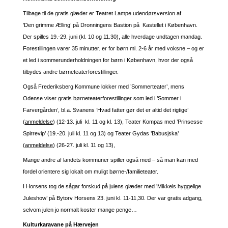
Tilbage til de gratis glæder er Teatret Lampe udendørsversion af
’Den grimme Ælling’ på Dronningens Bastion på Kastellet i København.
Der spilles 19.-29. juni (kl. 10 og 11.30), alle hverdage undtagen mandag.
Forestillingen varer 35 minutter. er for børn ml. 2-6 år med voksne – og er
et led i sommerunderholdningen for børn i København, hvor der også
tilbydes andre børneteaterforestillinger.
Også Frederiksberg Kommune lokker med ’Sommerteater’, mens
Odense viser gratis børneteaterforestillinger som led i ’Sommer i
Farvergården’, bl.a. Svanens ’Hvad fatter gør det er altid det rigtige’
(
anmeldelse
) (12-13. juli kl. 11 og kl. 13), Teater Kompas med ’Prinsesse
Spirrevip’ (19.-20. juli kl. 11 og 13) og Teater Gydas ’Babusjska’
(
anmeldelse
) (26-27. juli kl. 11 og 13),
Mange andre af landets kommuner spiller også med – så man kan med
fordel orientere sig lokalt om muligt børne-/familieteater.
I Horsens tog de sågar forskud på julens glæder med ’Mikkels hyggelige
Juleshow’ på Bytorv Horsens 23. juni kl. 11-11,30. Der var gratis adgang,
selvom julen jo normalt koster mange penge…
Kulturkaravane på Hærvejen