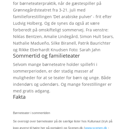
for børneteaterpraktik, når de gæstespiller på
Grønnegårdsteatret fra 3-21. juli med
familieforestillingen ’Det arabiske pulver’ - frit efter
Ludvig Holberg. Og de synes da også at være
forberedt på omskifteligt sommervej. Fra venstre:
Niklas Bentzen, Amalie Lindegård, Simon Hult Sears,
Nathalie Madueño, Silke Biranell, Patrik Baurichter
og Rikke Eberhardt Knudsen Foto: Sarah Jahn
Sommertid og familieteater
Selvom mange børneteatre holder spillefri i
sommerperioden, er der stadig masser af
muligheder for at se teater for børn og unge. Både
indendørs og udendørs. Og mange forestillinger er
med gratis adgang.
Fakta
Børneteater i sommertiden
Se oversigt over børneteater på de særlige lister hos Kultunaut (tryk på
logo øverst til højre her på portalen) og Scenen.dk (
www.scenen.dk
-