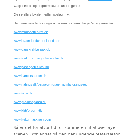
vælg ’børne- og ungdomsteater’ under ’genre’
Og se ellers lokale medier, opslag m.v.
Div. hjemmesider for nogle af de nævnte forestillinger/arrangementer:
www.marionetteatret.dk
www.braendendekaerlighed.com
www.danskrakkerpak.dk
www.teaterforeningenbornholm.dk
www.passagefestival.nu
www.hamletscenen.dk
www.natmus.dk/besoeg-museerne/frilandsmuseet
www.tivoli.dk
www.groennegaard.dk
www.kbhforborn.dk
www.kulturmaskinen.com
Så er det for alvor tid for sommeren til at overtage
scenen i kølvandet på den henrindende teatersæson