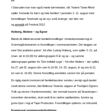
juli.
I Glassalen kan man også møde børneteater, når Teatret Tante Alfred
spiller ’komedie for børn og hele familien’ i perioden 2.-11. august med
forestillingen ’Snehvide og de syv små dværge’, der blev set
og
anmeldt
på Festival 2012.
Holberg, Moliere – og Egner
Blandt de billetkrævende familieforestillinger i institutionsteaterregi er
Grønnegårdsteatrets to forestillinger i sommerperioden. Der lægges ud
med ’Det arabiske pulver’, frit efter Ludvig Holberg, som spiller 3.-21. juli
(man- lør kl.16.00) for aldersgruppen 8 år og op – og samme
aldersgruppe gælder for ’Den indbildt syge’ – frit efter Moliere – der spilles
fra 27. juli-25. august (tirs-søn kl.16.00, 14.-25. august, tir og ons kl.12,
tor-søn kl. 16.00). Denne forestilling anmeldes senere her på portalen.
En rigtig stærkt kommerciel familieklassiker sendes i øvrigt også landet
rundt denne sommer, idet Bellevue Teatrets udgave af Thorbjørn Egners
’Folk og røvere i Kardemommeby’, der normalt huserer på Strandvejen i
november-december, skal rundt til en række sjællandske, fynske og
jyske byer i regi af Tape Production. Forestillingen opføres i et cirkustelt.
Kommunal sommerunderholdning