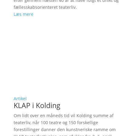
efter gennem næsten 40 år at have fulgt et unikt og
fællesskabsorienteret teaterliv.
Læs mere
Artikel
KLAP i Kolding
Om lidt over en måneds tid vil Kolding summe af
teaterliv, når 100 teatre og 150 forskellige
forestillinger danner den kunstneriske ramme om