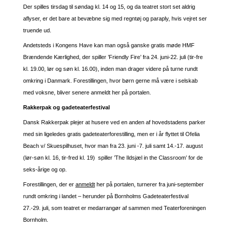
Der spilles tirsdag til søndag kl. 14 og 15, og da teatret stort set aldrig
aflyser, er det bare at bevæbne sig med regntøj og paraply, hvis vejret ser
truende ud.
Andetsteds i Kongens Have kan man også ganske gratis møde HMF
Brændende Kærlighed, der spiller ’Friendly Fire’ fra 24. juni-22. juli (tir-fre
kl. 19.00, lør og søn kl. 16.00), inden man drager videre på turne rundt
omkring i Danmark. Forestillingen, hvor børn gerne må være i selskab
med voksne, bliver senere anmeldt her på portalen.
Rakkerpak og gadeteaterfestival
Dansk Rakkerpak plejer at husere ved en anden af hovedstadens parker
med sin ligeledes gratis gadeteaterforestilling, men er i år flyttet til Ofelia
Beach v/ Skuespilhuset, hvor man fra 23. juni -7. juli samt 14.-17. august
(lør-søn kl. 16, tir-fred kl. 19) spiller ’The Ildsjæl in the Classroom’ for de
seks-årige og op.
Forestillingen, der er
anmeldt
her på portalen, turnerer fra juni-september
rundt omkring i landet – herunder på Bornholms Gadeteaterfestival
27.-29. juli, som teatret er medarrangør af sammen med Teaterforeningen
Bornholm.