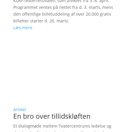
KLAP-teaterfestivalen, som afvikles fra 3.-6. april.
Programmet ventes på nettet fra d. 3. marts, mens
den offentlige billetuddeling af over 20.000 gratis
billetter starter d. 20. marts.
Læs mere
Artikel
En bro over tillidskløften
Et dialogmøde mellem Teatercentrums ledelse og