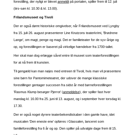
forestilling, der nyligt er blevet
anmeldt
på portalen, spiller frem til 12. juli
(tirs-søn kl. 10.30 & kl. 13.00).
Frilandsmuseet og Tivoli
Der er også dømt historiske omgivelser, når Frilandsmuseet ved Lyngby
fra 15. juli-26. august præsenterer Line Knutzons teaterkrimi, 'Brødrene
Lange', om magt, penge og magi. Det er familieteater for de syv-årige og
op, og forestillingen er baseret på virkelige hændelser fra 1700-tallet.
Her skal man dog erlægge såvel entre til museet som teaterforestillingen
for at nå frem til kunsten.
Til gengæld kan man nøjes med entreen til Tivoli, hvis man vil præsentere
sine børn for Pantomimeteatret, der udover de mange klassiske
forestillinger gentager succesen fra sidst år med børneforestillingen
’Rasmus Klump besøger Pjerrot’ (
anmeldelse
), der spiller fast hver
mandag kl. 16.00 fra 25. juni til 13. august, og i september hver torsdag kl.
17.30.
Der er også noget dyrere teaterbekendtskaber i den gamle have, idet
musicalen ’Den eneste ene’ opføres i Glassalen, lanceret som
familieforestilling fra 6 år og op. Den spiller på udvalgte dage frem til 15.