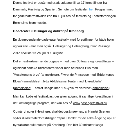
Denne festival er også med gratis adgang til i alt 17 forestillinger fra
Danmark, Frankrig og Spanien. Se note om festivalen
her
. Programmet
for gadeteaterfestivalen kan fra 1. juli ses på teatrets og Teaterforeningen
Bornholms hjemmeside.
Gadeteater i Helsingør og dukker på Kronborg
En tilbagevendende gadeteaterfestival – med forestillinger for både børn
og voksne – har man også i Helsingør og Helsingborg, hvor Passage
2012 afvikles fra 28. juli til 4. august.
Det er festivalens niende udgave – med over 30 teatre og forestillinger –
og blandt danske børneteatre finder man Asterions Hus med
’Mosekonens bryg’ (
anmeldelse
), Flyvende Prinsesse med ’Edderkoppe
Blues’ (
anmeldelse
), Jytte Abildstrøms Teater med ’Livredderliv’
(
anmeldelse
), Teatret Beagle med ’EnCycloPædisterne’ (
anmeldelse
).
Man kan købe et festivalpas, der giver adgang til samtlige forestillinger i
det omfangsrige program, der kan ses på
www.passagefestival.nu
Og når vi nu er i Helsingør, skal det også nævnes, at Hamlet Scenen
spiller dukketeaterforestillingen ’Opus Hamlet’ for de seks-årige og op i et
nyetableret dukketeater på Kronborg. Den blot 30 minutter lange