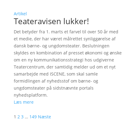
Artikel
Teateravisen lukker!
Det betyder fra 1. marts et farvel til over 50 år med
et medie, der har været målrettet synliggørelse af
dansk børne- og ungdomsteater. Beslutningen
skyldes en kombination af presset økonomi og ønske
om en ny kommunikationsstrategi hos udgiverne
Teatercentrum, der samtidig melder ud om et nyt
samarbejde med ISCENE, som skal samle
formidlingen af nyhedsstof om børne- og
ungdomsteater på sidstnævnte portals
nyhedsplatform.
Læs mere
1
2
3
…
149
Næste