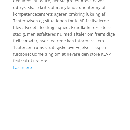
den kreds af teatre, der via protestbreve havde
udtrykt skarp kritik af manglende orientering af
kompetencecentrets ageren omkring lukning af
Teateravisen og situationen for KLAP-festivalerne,
blev afviklet i fordragelighed. Brudflader eksisterer
stadig, men asfalteres nu med aftaler om fremtidige
fællesmøder, hvor teatrene kan informeres om
Teatercentrums strategiske overvejelser – og en
fuldtonet udmelding om at bevare den store KLAP-
festival ukurateret.
Læs mere